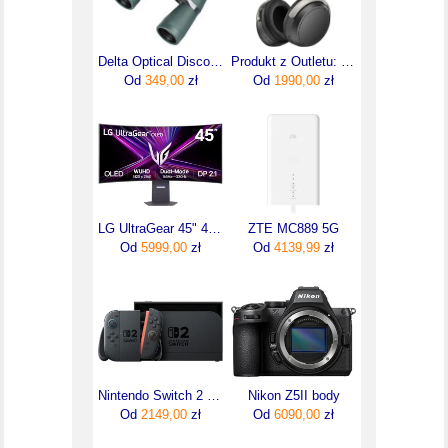
Delta Optical Discovery 10x50
Produkt z Outletu: Sennheiser Hdb 630 Słuchawki Bezprzewodowe Openbox
Od
349,00
zł
Od
1990,00
zł
LG UltraGear 45" 45GX950A-B
ZTE MC889 5G
Od
5999,00
zł
Od
4139,99
zł
Nintendo Switch 2 Czarna
Nikon Z5II body
Od
2149,00
zł
Od
6090,00
zł