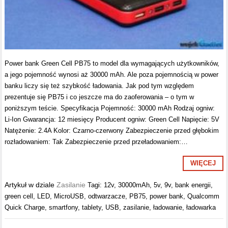
Power bank Green Cell PB75 to model dla wymagających użytkowników,
a jego pojemność wynosi aż 30000 mAh. Ale poza pojemnością w power
banku liczy się też szybkość ładowania. Jak pod tym względem
prezentuje się PB75 i co jeszcze ma do zaoferowania – o tym w
poniższym teście. Specyfikacja Pojemność: 30000 mAh Rodzaj ogniw:
Li-Ion Gwarancja: 12 miesięcy Producent ogniw: Green Cell Napięcie: 5V
Natężenie: 2.4A Kolor: Czarno-czerwony Zabezpieczenie przed głębokim
rozładowaniem: Tak Zabezpieczenie przed przeładowaniem:…
WIĘCEJ
Artykuł w dziale
Zasilanie
Tagi:
12v
,
30000mAh
,
5v
,
9v
,
bank energii
,
green cell
,
LED
,
MicroUSB
,
odtwarzacze
,
PB75
,
power bank
,
Qualcomm
Quick Charge
,
smartfony
,
tablety
,
USB
,
zasilanie
,
ładowanie
,
ładowarka