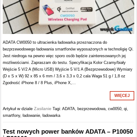
ADATA CW0050 to ultracienka ładowarka przeznaczona do
bezprzewodowego ładowania smartfonów wyposażonych w technoligię Qi.
Jest niedroga na pewno więc sporo osób będzie zainteresowanych jej
możliwościami. Zapraszam do testu. Specyfikacja Kolor Czarny/biały
Wejście 5 V/2 A (Micro USB) Wyjście 5 V/1 A (Bezprzewodowe) Wymiary
(D x S x W) 92 x 85 x 6 mm / 3,6 x 3,3 x 0,2 cala Waga 51 g / 1,8 oz
Zgodność iPhone 8 / 8 Plus, iPhone X,…
WIĘCEJ
Artykuł w dziale
Zasilanie
Tagi:
ADATA
,
bezprzewodowa
,
cw0050
,
qi
,
smartfony
,
ładowanie
,
ładowarka
Test nowych power banków ADATA – P10050