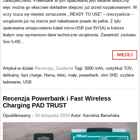
zabezpieczeniu. Powerbank w tym opakowaniu jest idealnie widoczny
więc można go właściwie dokładnie obejrzeć już przed rozpakowaniem. W
oczy rzuca się również oznaczenie ,,READY TO USE” – rzeczywiście –
urządzenie już na starcie jest naładowane prawie do pełna. Z tyłu
opakowania umiejscowiono kabel micro-USB (out 5V/1A) w kolorze
białym oraz wymieniono dane techniczne urządzenia. Zawartość zestawu:
Sim 5-HD,…
WIĘCEJ
Artykuł w dziale
Recenzje
,
Zasilanie
Tagi:
5000 mAh
,
certyfikat TÜV
,
delikatny
,
fast charge
,
Hama
,
lekki
,
mały
,
powerbank
,
slim 5HD
,
szybkie
ładowanie
,
USB
Recenzja Powerbank i Fast Wireless
Charging PAD TRUST
Opublikowany -
30 listopada 2020
Karolina Barańska
Autor: