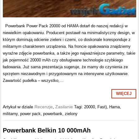
Powerbank Power Pack 20000 od HAMA dotarł do naszej redakcji w
niewielkim opakowaniu. Producent postawił na minimalistyczny design, w
którym dominują odcienie zieleni i czerni, co doskonale koresponduje z
militarnym charakterem urządzenia. Na froncie opakowania znajdziemy
wyraźne zdjęcie powerbanka, a także jego najważniejsze parametry, takie
jak pojemność 20000 mAh czy obsługiwane technologie szybkiego
ładowania. Już sama prezentacja sugeruje, że mamy do czynienia ze
sprzętem niezawodnym i przygotowanym na intensywne użytkowanie.
Zawartość pudełka – wszystko,…
WIĘCEJ
Artykuł w dziale
Recenzje
,
Zasilanie
Tagi:
20000
,
Fast)
,
Hama
,
militarny
,
power pack
,
powerbank
,
zielony
Powerbank Belkin 10 000mAh