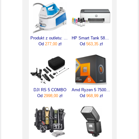
Produkt z outletu: Żelazko z generatorem pary Stacja parowa CareStyle 1 Braun IS1012BL
HP Smart Tank 580 AiO (1F3Y2A)
Od
277,00
zł
Od
563,35
zł
DJI RS 5 COMBO
Amd Ryzen 5 7500X3D 4 GHz 96 MB L3 TRAY(100000001904)
Od
2998,00
zł
Od
968,99
zł