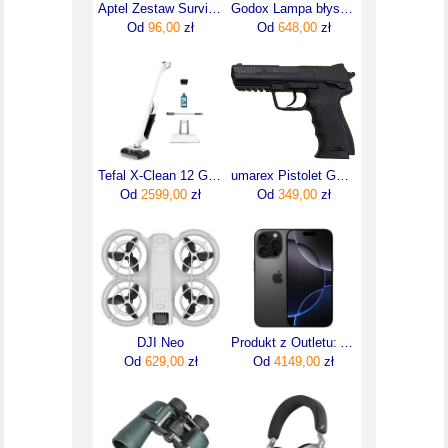
Aptel Zestaw Survival W Pudełku Sos Narzędzia 18W1 (AG772)
Godox Lampa błyskowa V480F TTL Li-ion do Fuji
Od
96,00
zł
Od
648,00
zł
Tefal X-Clean 12 GF7257F1
umarex Pistolet GNB Heckler&Koch HK45 2.5978
Od
2599,00
zł
Od
349,00
zł
DJI Neo
Produkt z Outletu: Apple Iphone 16 Pro 128Gb Tytan Czarny Black Titanium
Od
629,00
zł
Od
4149,00
zł