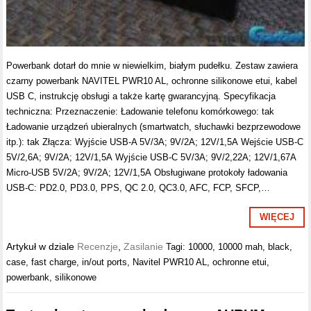
Powerbank dotarł do mnie w niewielkim, białym pudełku. Zestaw zawiera
czarny powerbank NAVITEL PWR10 AL, ochronne silikonowe etui, kabel
USB C, instrukcję obsługi a także kartę gwarancyjną. Specyfikacja
techniczna: Przeznaczenie: Ładowanie telefonu komórkowego: tak
Ładowanie urządzeń ubieralnych (smartwatch, słuchawki bezprzewodowe
itp.): tak Złącza: Wyjście USB-A 5V/3А; 9V/2А; 12V/1,5А Wejście USB-C
5V/2,6А; 9V/2А; 12V/1,5А Wyjście USB-C 5V/3А; 9V/2,22А; 12V/1,67А
Micro-USB 5V/2А; 9V/2А; 12V/1,5А Obsługiwane protokoły ładowania
USB-C: PD2.0, PD3.0, PPS, QC 2.0, QC3.0, AFC, FCP, SFCP,…
WIĘCEJ
Artykuł w dziale
Recenzje
,
Zasilanie
Tagi:
10000
,
10000 mah
,
black
,
case
,
fast charge
,
in/out ports
,
Navitel PWR10 AL
,
ochronne etui
,
powerbank
,
silikonowe