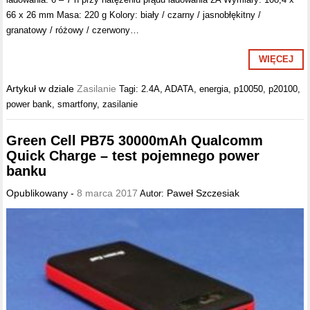
66 x 26 mm Masa: 220 g Kolory: biały / czarny / jasnobłękitny /
granatowy / różowy / czerwony…
WIĘCEJ
Artykuł w dziale
Zasilanie
Tagi:
2.4A
,
ADATA
,
energia
,
p10050
,
p20100
,
power bank
,
smartfony
,
zasilanie
Green Cell PB75 30000mAh Qualcomm
Quick Charge – test pojemnego power
banku
Opublikowany -
8 marca 2017
Paweł Szczesiak
Autor: