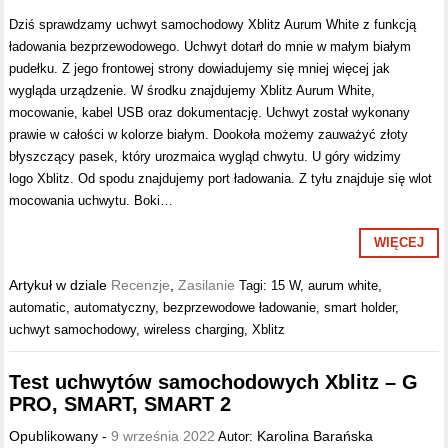
Dziś sprawdzamy uchwyt samochodowy Xblitz Aurum White z funkcją
ładowania bezprzewodowego. Uchwyt dotarł do mnie w małym białym
pudełku. Z jego frontowej strony dowiadujemy się mniej więcej jak
wygląda urządzenie. W środku znajdujemy Xblitz Aurum White,
mocowanie, kabel USB oraz dokumentację. Uchwyt został wykonany
prawie w całości w kolorze białym. Dookoła możemy zauważyć złoty
błyszczący pasek, który urozmaica wygląd chwytu. U góry widzimy
logo Xblitz. Od spodu znajdujemy port ładowania. Z tyłu znajduje się wlot
mocowania uchwytu. Boki…
WIĘCEJ
Artykuł w dziale
Recenzje
,
Zasilanie
Tagi:
15 W
,
aurum white
,
automatic
,
automatyczny
,
bezprzewodowe ładowanie
,
smart holder
,
uchwyt samochodowy
,
wireless charging
,
Xblitz
Test uchwytów samochodowych Xblitz – G
PRO, SMART, SMART 2
Opublikowany -
9 września 2022
Karolina Barańska
Autor: