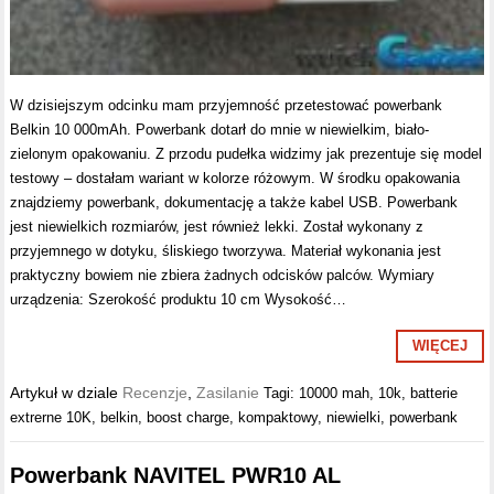
W dzisiejszym odcinku mam przyjemność przetestować powerbank
Belkin 10 000mAh. Powerbank dotarł do mnie w niewielkim, biało-
zielonym opakowaniu. Z przodu pudełka widzimy jak prezentuje się model
testowy – dostałam wariant w kolorze różowym. W środku opakowania
znajdziemy powerbank, dokumentację a także kabel USB. Powerbank
jest niewielkich rozmiarów, jest również lekki. Został wykonany z
przyjemnego w dotyku, śliskiego tworzywa. Materiał wykonania jest
praktyczny bowiem nie zbiera żadnych odcisków palców. Wymiary
urządzenia: Szerokość produktu 10 cm Wysokość…
WIĘCEJ
Artykuł w dziale
Recenzje
,
Zasilanie
Tagi:
10000 mah
,
10k
,
batterie
extrerne 10K
,
belkin
,
boost charge
,
kompaktowy
,
niewielki
,
powerbank
Powerbank NAVITEL PWR10 AL