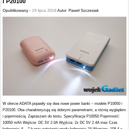
i P20100
Opublikowany -
19 lipca 2018
Paweł Szczesiak
Autor:
W ofercie ADATA pojawiły się dwa nowe power banki – modele P10050 i
P20100. Oba charakteryzują się dobrymi parametrami, a różnią wyglądem
i pojemnością. Zapraszam do testu. Specyfikacja P10050 Pojemność:
10050 mAh Wejście: DC 5V 2.0A Wyjścia: 2x DC 5V 2.4A max Czas
ładowania: 6 – 7 h przy natężeniu prądu ładowania 2A Wymiary: 108,4 x