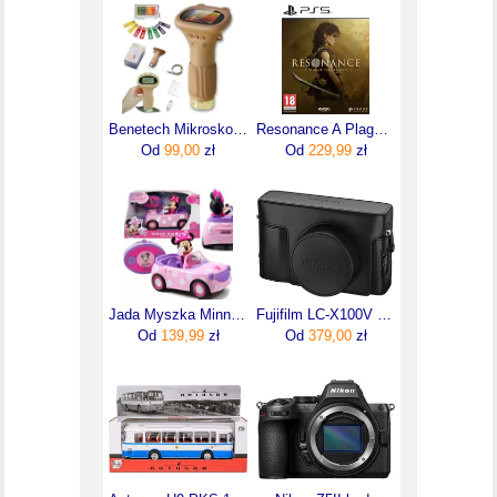
Benetech Mikroskop Cyfrowy Optyczny Kieszonkowy dla Dzieci Led Przybliżenie 1000X Hd (NM150BR)
Resonance A Plague Tale Legacy (Gra PS5)
Od
99,00
zł
Od
229,99
zł
Jada Myszka Minnie Zdalnie Sterowany Samochód Minnie 3074001
Fujifilm LC-X100V etui dla X100V i X100VI
Od
139,99
zł
Od
379,00
zł