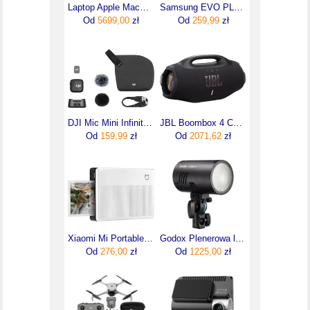
Laptop Apple MacBook Air 13,6"/M5/16GB/512GB/macOS (MDHH4ZEA)
Samsung EVO PLUS microSDXC 256GB UHS-I U3 (MB-MC256SA/EU)
Od
5699,00
zł
Od
259,99
zł
DJI Mic Mini Infinity Black - nadajnik
JBL Boombox 4 Czarny
Od
159,99
zł
Od
2071,62
zł
Xiaomi Mi Portable Photo Printer 1S
Godox Plenerowa lampa błyskowa AD100Pro II
Od
276,00
zł
Od
1225,00
zł