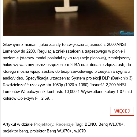
Głównymi zmianami jakie zaszły to zwiększona jasność z 2000 ANSI
Lumenów do 2200, Regulacja zniekształcenia trapezowego w pionie i
poziomie (starszy model posiadał tylko regulację pionową), zmniejszony
hałas wytwarzany przez urządzenie o 2dBA oraz dodanie złącza usb, do
którego można wpiąć zestaw do bezprzewodowego przesyłania sygnału
audio/video. Specyfikacja urządzenia: System projekcji DLP (Darkchip 3)
Rozdzielczość rzeczywista 1080p (1920 x 1080) Jasność 2,200 ANSI
Lumenów Współczynnik kontrastu 10,000:1 Wyświetlane kolory 1.07 mld
kolorów Obiektyw F= 2.59…
WIĘCEJ
Artykuł w dziale
Projektory
,
Recenzje
Tagi:
BENQ
,
Benq W1070+
,
projektor benq
,
projektor Benq W1070+
,
w1070