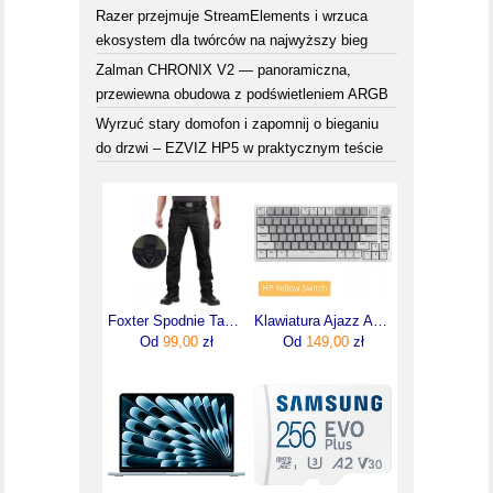
Razer przejmuje StreamElements i wrzuca
ekosystem dla twórców na najwyższy bieg
Zalman CHRONIX V2 — panoramiczna,
przewiewna obudowa z podświetleniem ARGB
Wyrzuć stary domofon i zapomnij o bieganiu
do drzwi – EZVIZ HP5 w praktycznym teście
Foxter Spodnie Taktyczne Turystyczne Wojskowe Bojówki Rozmiar M
Klawiatura Ajazz AK820
Od
99,00
zł
Od
149,00
zł