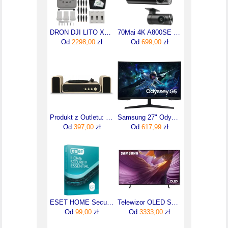
DRON DJI LITO X1 FLY MORE COMBO (DJI RC-N3)
70Mai 4K A800SE Dual Set
Od
2298,00
zł
Od
699,00
zł
Produkt z Outletu: Crolsey Gramofon retro z głośnikami Crosley GIG CR6035A-NA, AUX, Bluetooth
Samsung 27" Odyssey G5 (LS27CG552EUXEN)
Od
397,00
zł
Od
617,99
zł
ESET HOME Security Essential (1 urządzenie / 1 rok)
Telewizor OLED Samsung QE55S85FAU 55 cali 4K UHD
Od
99,00
zł
Od
3333,00
zł