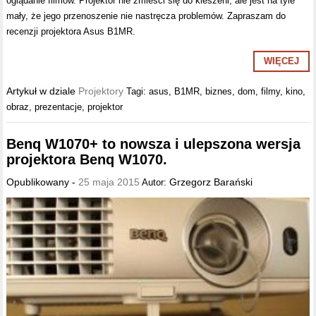
oglądanie filmów. Projektor nie zmieści się do kieszeni, ale jest na tyle
mały, że jego przenoszenie nie nastręcza problemów. Zapraszam do
recenzji projektora Asus B1MR.
WIĘCEJ
Artykuł w dziale
Projektory
Tagi:
asus
,
B1MR
,
biznes
,
dom
,
filmy
,
kino
,
obraz
,
prezentacje
,
projektor
Benq W1070+ to nowsza i ulepszona wersja
projektora Benq W1070.
Opublikowany -
25 maja 2015
Grzegorz Barański
Autor: