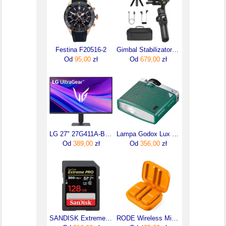
Festina F20516-2
Gimbal Stabilizator WiFi do GoPro HERO 13 12 11 10 9 8 MAX / Aochuan / SMART G1
Od
95,00
zł
Od
679,00
zł
LG 27" 27G411A-B (27G411ABAEU)
Lampa Godox Lux Junior Green
Od
389,00
zł
Od
356,00
zł
SANDISK Extreme Pro SDXC 128GB
RODE Wireless Micro USB-C pomarańczowy