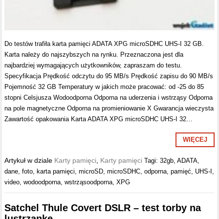
Do testów trafiła karta pamięci ADATA XPG microSDHC UHS-I 32 GB.
Karta należy do najszybszych na rynku. Przeznaczona jest dla
najbardziej wymagających użytkowników, zapraszam do testu.
Specyfikacja Prędkość odczytu do 95 MB/s Prędkość zapisu do 90 MB/s
Pojemność 32 GB Temperatury w jakich może pracować: od -25 do 85
stopni Celsjusza Wodoodporna Odporna na uderzenia i wstrząsy Odporna
na pole magnetyczne Odporna na promieniowanie X Gwarancja wieczysta
Zawartość opakowania Karta ADATA XPG microSDHC UHS-I 32…
WIĘCEJ
Artykuł w dziale
Karty pamięci
,
Karty pamięci
Tagi:
32gb
,
ADATA
,
dane
,
foto
,
karta pamięci
,
microSD
,
microSDHC
,
odporna
,
pamięć
,
UHS-I
,
video
,
wodoodporna
,
wstrząsoodporna
,
XPG
Satchel Thule Covert DSLR – test torby na
lustrzankę