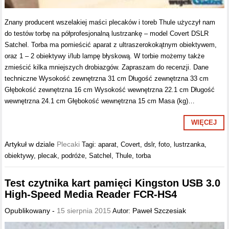
Znany producent wszelakiej maści plecaków i toreb Thule użyczył nam
do testów torbę na półprofesjonalną lustrzankę – model Covert DSLR
Satchel. Torba ma pomieścić aparat z ultraszerokokątnym obiektywem,
oraz 1 – 2 obiektywy i/lub lampę błyskową. W torbie możemy także
zmieścić kilka mniejszych drobiazgów. Zapraszam do recenzji. Dane
techniczne Wysokość zewnętrzna 31 cm Długość zewnętrzna 33 cm
Głębokość zewnętrzna 16 cm Wysokość wewnętrzna 22.1 cm Długość
wewnętrzna 24.1 cm Głębokość wewnętrzna 15 cm Masa (kg)…
WIĘCEJ
Artykuł w dziale
Plecaki
Tagi:
aparat
,
Covert
,
dslr
,
foto
,
lustrzanka
,
obiektywy
,
plecak
,
podróże
,
Satchel
,
Thule
,
torba
Test czytnika kart pamięci Kingston USB 3.0
High-Speed Media Reader FCR-HS4
Opublikowany -
15 sierpnia 2015
Paweł Szczesiak
Autor: