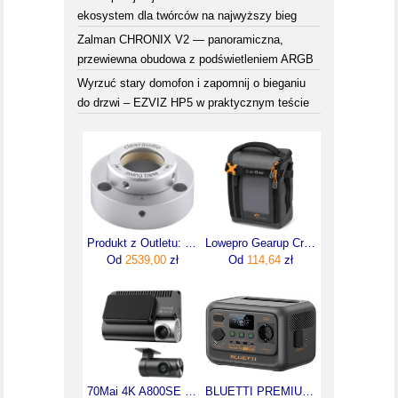
ekosystem dla twórców na najwyższy bieg
Zalman CHRONIX V2 — panoramiczna,
przewiewna obudowa z podświetleniem ARGB
Wyrzuć stary domofon i zapomnij o bieganiu
do drzwi – EZVIZ HP5 w praktycznym teście
Produkt z Outletu: Swing Base TT5 TA043 Srebrny
Lowepro Gearup Creator box M II Green Line (w magazynie!)
Od
2539,00
zł
Od
114,64
zł
70Mai 4K A800SE Dual Set
BLUETTI PREMIUM 30 V2 | 600W 320Wh | Przenośna stacja zasilania