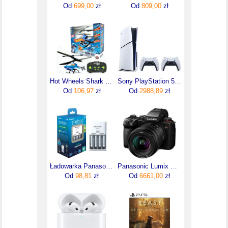
Od
699,00
zł
Od
809,00
zł
Hot Wheels Shark Bite Rc Śmigłowiec Zdalnie Sterowany Bthw-H01
Sony PlayStation 5 D Chassis (Slim) + dodatkowy pad DualSense Biały
Od
106,97
zł
Od
2988,89
zł
Ładowarka Panasonic BQ-CC51 + 4 x R03/AAA Eneloop
Panasonic Lumix S5II + 20-60mm f/3.5-5.6
Od
98,81
zł
Od
6661,00
zł