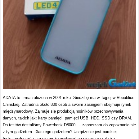
ADATA to firma założona w 2001 roku. Siedzibę ma w Tajpej w Republice
Chińskiej. Zatrudnia około 800 osób a swoim zasięgiem obejmuje rynek
międzynarodowy. Zajmuje się produkcją nośników przechowywania
danych, takich jak: karty pamięci, pamięci USB, HDD, SSD czy DRAM.
Do testów dostaliśmy Powerbank D8000L – zapraszam do zapoznania się
z tym gadżetem. Dlaczego gadżetem? Urządzenie jest bardziej
funkcjonalne niż nam się może wydawać na pierwszy rzut oka –