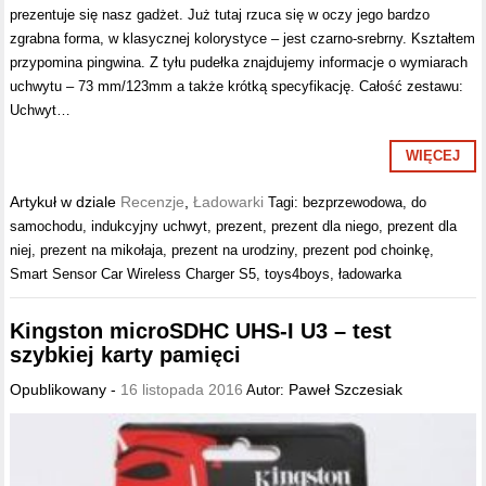
prezentuje się nasz gadżet. Już tutaj rzuca się w oczy jego bardzo
zgrabna forma, w klasycznej kolorystyce – jest czarno-srebrny. Kształtem
przypomina pingwina. Z tyłu pudełka znajdujemy informacje o wymiarach
uchwytu – 73 mm/123mm a także krótką specyfikację. Całość zestawu:
Uchwyt…
WIĘCEJ
Artykuł w dziale
Recenzje
,
Ładowarki
Tagi:
bezprzewodowa
,
do
samochodu
,
indukcyjny uchwyt
,
prezent
,
prezent dla niego
,
prezent dla
niej
,
prezent na mikołaja
,
prezent na urodziny
,
prezent pod choinkę
,
Smart Sensor Car Wireless Charger S5
,
toys4boys
,
ładowarka
Kingston microSDHC UHS-I U3 – test
szybkiej karty pamięci
Opublikowany -
16 listopada 2016
Paweł Szczesiak
Autor: