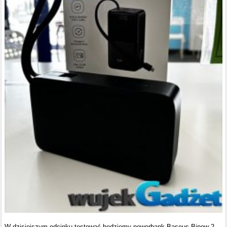
W dzisiejszym odcinku testować będziemy powerbank Baseus Bipow 2