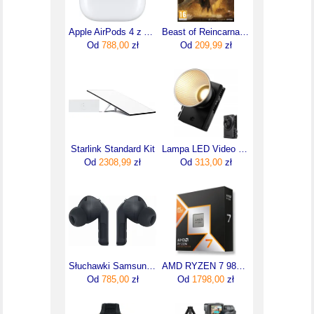
Apple AirPods 4 z ANC (MXP93ZMA)
Beast of Reincarnation (Gra PS5)
Od
788,00
zł
Od
209,99
zł
Starlink Standard Kit
Lampa LED Video Light 100W COB Bi-Color Mini Bowens Gwint 1/4" / Ulanzi C01
Od
2308,99
zł
Od
313,00
zł
Słuchawki Samsung Galaxy Buds4 Pro czarne
AMD RYZEN 7 9800X3D X8 4,7GHz AM5 BOX
Od
785,00
zł
Od
1798,00
zł