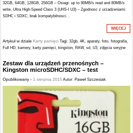
32GB, 64GB, 128GB, 256GB – Osiagi: up to 90MB/s read and 80MB/s
write, Ultra High-Speed Class 3 (UHS-I U3) – Zgodnosc z urzadzeniami:
SDHC i SDXC; brak kompatybilnosci…
WIĘCEJ
Artykuł w dziale
Karty pamięci
Tagi:
32gb
,
4K
,
aparaty
,
foto
,
fotografia
,
Full HD
,
kamery
,
karty pamięci
,
kingston
,
RAW
,
sd
,
U3
,
zdjęcia seryjne
Zestaw dla urządzeń przenośnych –
Kingston microSDHC/SDXC – test
Opublikowany -
1 sierpnia 2015
Paweł Szczesiak
Autor: