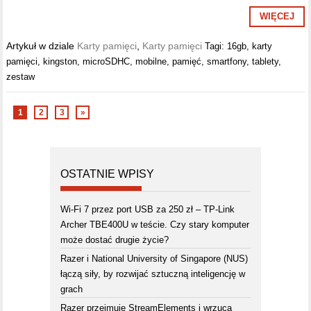
WIĘCEJ
Artykuł w dziale
Karty pamięci
,
Karty pamięci
Tagi:
16gb
,
karty
pamięci
,
kingston
,
microSDHC
,
mobilne
,
pamięć
,
smartfony
,
tablety
,
zestaw
1
2
3
»
OSTATNIE WPISY
Wi-Fi 7 przez port USB za 250 zł – TP-Link
Archer TBE400U w teście. Czy stary komputer
może dostać drugie życie?
Razer i National University of Singapore (NUS)
łączą siły, by rozwijać sztuczną inteligencję w
grach
Razer przejmuje StreamElements i wrzuca