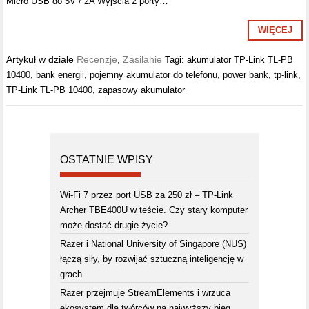
Micro USB do 5V / 2A Wyjścia 2 porty…
WIĘCEJ
Artykuł w dziale
Recenzje
,
Zasilanie
Tagi:
akumulator TP-Link TL-PB
10400
,
bank energii
,
pojemny akumulator do telefonu
,
power bank
,
tp-link
,
TP-Link TL-PB 10400
,
zapasowy akumulator
OSTATNIE WPISY
Wi-Fi 7 przez port USB za 250 zł – TP-Link
Archer TBE400U w teście. Czy stary komputer
może dostać drugie życie?
Razer i National University of Singapore (NUS)
łączą siły, by rozwijać sztuczną inteligencję w
grach
Razer przejmuje StreamElements i wrzuca
ekosystem dla twórców na najwyższy bieg