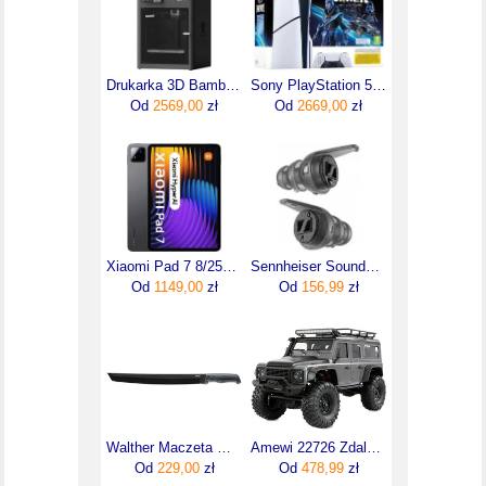
Drukarka 3D Bambu Lab P1S Combo (P1SCOMBO)
Sony PlayStation 5 Slim + Fortnite Cobalt
Od
2569,00
zł
Od
2669,00
zł
Xiaomi Pad 7 8/256GB WIFI Szary
Sennheiser Soundprotex Ochronne Zatyczki Stopery 1083145
Od
1149,00
zł
Od
156,99
zł
Walther Maczeta Mach Tac 4
Amewi 22726 Zdalnie Sterowany Model Samochód Terenowy Typu Crawler Silnik Elektryczny 1:16
Od
229,00
zł
Od
478,99
zł