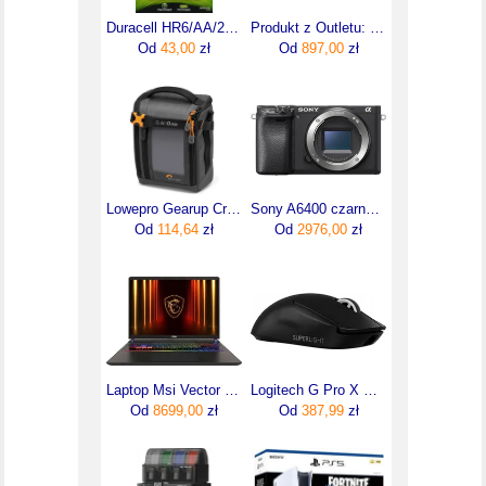
Duracell HR6/AA/2400 mAh (B4)
Produkt z Outletu: Grundig Radio Internetowe Wieża Hifi Cms5000 Bt Dab+ Usb Cdmp3 Wifi
Od
43,00
zł
Od
897,00
zł
Lowepro Gearup Creator box M II Green Line (w magazynie!)
Sony A6400 czarny body
Od
114,64
zł
Od
2976,00
zł
Laptop Msi Vector 16 HX AI 16"/Ultra 7/16GB/1TB/Win11 (VECTOR16HXAIA2XWHG256PL)
Logitech G Pro X Superlight 2 (910007554)
Od
8699,00
zł
Od
387,99
zł