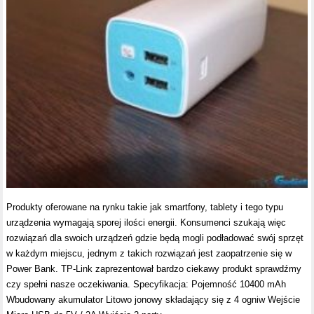
Produkty oferowane na rynku takie jak smartfony, tablety i tego typu
urządzenia wymagają sporej ilości energii. Konsumenci szukają więc
rozwiązań dla swoich urządzeń gdzie będą mogli podładować swój sprzęt
w każdym miejscu, jednym z takich rozwiązań jest zaopatrzenie się w
Power Bank. TP-Link zaprezentował bardzo ciekawy produkt sprawdźmy
czy spełni nasze oczekiwania. Specyfikacja: Pojemność 10400 mAh
Wbudowany akumulator Litowo jonowy składający się z 4 ogniw Wejście