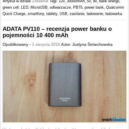
Artykuł w dziale
Zasilanie
Tagi:
12v
,
30000mAh
,
5v
,
9v
,
bank energii
,
green cell
,
LED
,
MicroUSB
,
odtwarzacze
,
PB75
,
power bank
,
Qualcomm
Quick Charge
,
smartfony
,
tablety
,
USB
,
zasilanie
,
ładowanie
,
ładowarka
ADATA PV110 – recenzja power banku o
pojemności 10 400 mAh
Opublikowany -
1 sierpnia 2016
Justyna Śmiechowska
Autor: