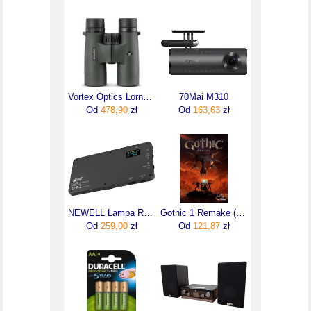
Vortex Optics Lornetka Triumph HD 10x42 TRI1042
70Mai M310
Od
478,90
zł
Od
163,63
zł
NEWELL Lampa RGB-W Rangha NL2399
Gothic 1 Remake (Digital)
Od
259,00
zł
Od
121,87
zł