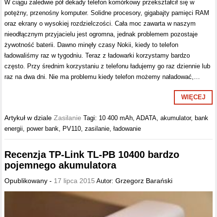
W ciągu zaledwie pół dekady telefon komórkowy przekształcił się w
potężny, przenośny komputer. Solidne procesory, gigabajty pamięci RAM
oraz ekrany o wysokiej rozdzielczości. Cała moc zawarta w naszym
nieodłącznym przyjacielu jest ogromna, jednak problemem pozostaje
żywotność baterii. Dawno minęły czasy Nokii, kiedy to telefon
ładowaliśmy raz w tygodniu. Teraz z ładowarki korzystamy bardzo
często. Przy średnim korzystaniu z telefonu ładujemy go raz dziennie lub
raz na dwa dni. Nie ma problemu kiedy telefon możemy naładować,…
WIĘCEJ
Artykuł w dziale
Zasilanie
Tagi:
10 400 mAh
,
ADATA
,
akumulator
,
bank
energii
,
power bank
,
PV110
,
zasilanie
,
ładowanie
Recenzja TP-Link TL-PB 10400 bardzo
pojemnego akumulatora
Opublikowany -
17 lipca 2015
Grzegorz Barański
Autor: