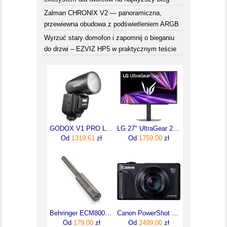
Zalman CHRONIX V2 — panoramiczna,
przewiewna obudowa z podświetleniem ARGB
Wyrzuć stary domofon i zapomnij o bieganiu
do drzwi – EZVIZ HP5 w praktycznym teście
GODOX V1 PRO Lampa reporterska błyskowa do SONY
LG 27" UltraGear 27GX704A-B (27GX704ABAEU)
Od
1319,61
zł
Od
1759,00
zł
Behringer ECM8000-U 38658
Canon PowerShot SX740 HS Lite Edition Czarny
Od
179,00
zł
Od
2499,00
zł