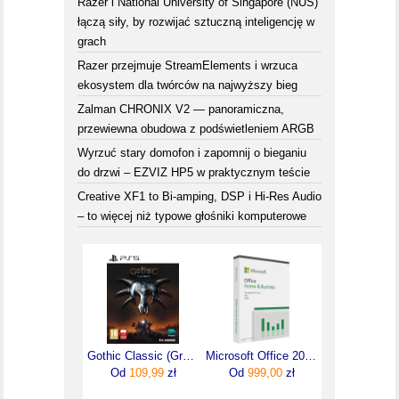
Razer i National University of Singapore (NUS)
łączą siły, by rozwijać sztuczną inteligencję w
grach
Razer przejmuje StreamElements i wrzuca
ekosystem dla twórców na najwyższy bieg
Zalman CHRONIX V2 — panoramiczna,
przewiewna obudowa z podświetleniem ARGB
Wyrzuć stary domofon i zapomnij o bieganiu
do drzwi – EZVIZ HP5 w praktycznym teście
Creative XF1 to Bi-amping, DSP i Hi-Res Audio
– to więcej niż typowe głośniki komputerowe
Gothic Classic (Gra PS5)
Microsoft Office 2024 Home & Business PL (EP206675)
Od
109,99
zł
Od
999,00
zł