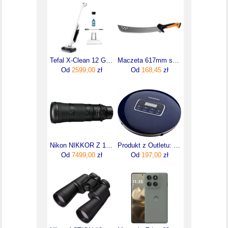
Tefal X-Clean 12 GF7257F1
Maczeta 617mm solid Fiskars 1051235
Od
2599,00
zł
Od
168,45
zł
Nikon NIKKOR Z 180-600mm f/5.6-6.3 VR
Produkt z Outletu: Discman Odtwarzacz CD/MP3 WMA GRUNDIG GCDP8000 granatowy
Od
7499,00
zł
Od
197,00
zł