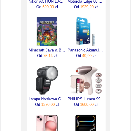
Nikon ACTION 10x50 (BAA973WA)
Motorola Edge 60 Pro 12/512GB Szary
Od
520,00
zł
Od
1929,20
zł
Minecraft Java & Bedrock Edition (Digital)
Panasonic Akumulator Eneloop Aa (Lr6) 2000Mah /4Szt
Od
75,14
zł
Od
49,90
zł
Lampa błyskowa Godox V100C TTL Canon
PHILIPS Lumea 9900 SkinAI BRI977/00
Od
1370,00
zł
Od
1600,00
zł