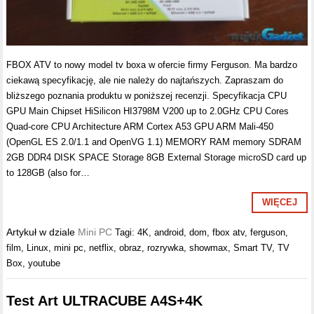
FBOX ATV to nowy model tv boxa w ofercie firmy Ferguson. Ma bardzo
ciekawą specyfikację, ale nie należy do najtańszych. Zapraszam do
bliższego poznania produktu w poniższej recenzji. Specyfikacja CPU
GPU Main Chipset HiSilicon HI3798M V200 up to 2.0GHz CPU Cores
Quad-core CPU Architecture ARM Cortex A53 GPU ARM Mali-450
(OpenGL ES 2.0/1.1 and OpenVG 1.1) MEMORY RAM memory SDRAM
2GB DDR4 DISK SPACE Storage 8GB External Storage microSD card up
to 128GB (also for…
WIĘCEJ
Artykuł w dziale
Mini PC
Tagi:
4K
,
android
,
dom
,
fbox atv
,
ferguson
,
film
,
Linux
,
mini pc
,
netflix
,
obraz
,
rozrywka
,
showmax
,
Smart TV
,
TV
Box
,
youtube
Test Art ULTRACUBE A4S+4K