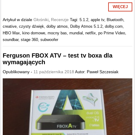
WIĘCEJ
Artykuł w dziale
Głośniki
,
Recenzje
Tagi:
5.1.2
,
apple tv
,
Bluetooth
,
creative
,
czysty dźwięk
,
dolby atmos
,
Dolby Atmos 5.1.2
,
dolby.com
,
HBO Max
,
kino domowe
,
mocny bas
,
mundial
,
netflix
,
po Prime Video
,
soundbar
,
stage 360
,
subwoofer
Ferguson FBOX ATV – test tv boxa dla
wymagających
Opublikowany -
11 października 2018
Paweł Szczesiak
Autor: