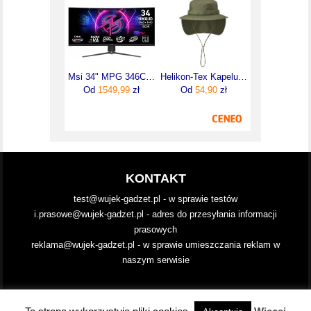
Msi 34" MPG 346CQRF X24
Helikon-Tex Kapelusz Boonie Hat Olive Green (Ka-Bon-Pr-02) H
Od
1549,99
zł
Od
54,90
zł
KONTAKT
test@wujek-gadzet.pl - w sprawie testów
i.prasowe@wujek-gadzet.pl - adres do przesyłania informacji
prasowych
reklama@wujek-gadzet.pl - w sprawie umieszczania reklam w
naszym serwisie
Copyright ® 2025 Wujek-Gadżet