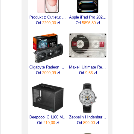
Produkt z Outletu: Apple Iphone 15 Plus 128Gb Różowy Pink
Apple iPad Pro 2025 11" M5 12GB/256GB Wi-Fi Gwiezdna czerń (MDWK4HCA)
Od
2299,00
zł
Od
5896,80
zł
Gigabyte Radeon RX 9060 XT GAMING OC 16GB GDDR6 FSR (GVR9060XTGAMINGOC16GD)
Maxell Ultimate Recording UR90 5 - pk (0032-5)
Od
2099,99
zł
Od
9,56
zł
Deepcool CH160 Minitower Czarny (RCH160BKNGI0G1)
Zeppelin Hindenburg ZE_7037_1
Od
219,00
zł
Od
899,00
zł