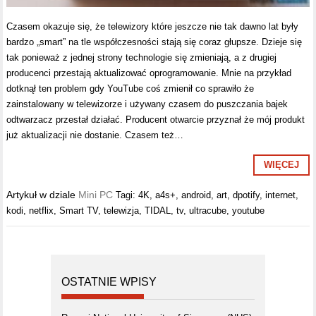
Czasem okazuje się, że telewizory które jeszcze nie tak dawno lat były
bardzo „smart” na tle współczesności stają się coraz głupsze. Dzieje się
tak ponieważ z jednej strony technologie się zmieniają, a z drugiej
producenci przestają aktualizować oprogramowanie. Mnie na przykład
dotknął ten problem gdy YouTube coś zmienił co sprawiło że
zainstalowany w telewizorze i używany czasem do puszczania bajek
odtwarzacz przestał działać. Producent otwarcie przyznał że mój produkt
już aktualizacji nie dostanie. Czasem też…
WIĘCEJ
Artykuł w dziale
Mini PC
Tagi:
4K
,
a4s+
,
android
,
art
,
dpotify
,
internet
,
kodi
,
netflix
,
Smart TV
,
telewizja
,
TIDAL
,
tv
,
ultracube
,
youtube
OSTATNIE WPISY