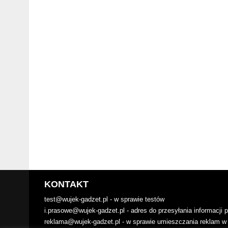
KONTAKT
test@wujek-gadzet.pl - w sprawie testów
i.prasowe@wujek-gadzet.pl - adres do przesyłania informacji
reklama@wujek-gadzet.pl - w sprawie umieszczania reklam w