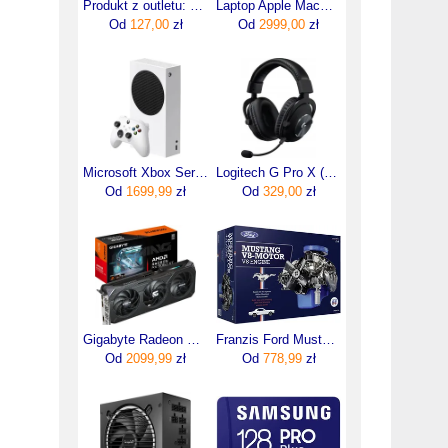
Produkt z outletu: Blender Kielichowy szklany 2 prędkości Braun JB1050WH 600W Biały
Laptop Apple MacBook Neo 13"/A18 Pro/8GB/256GB/macOS (MHFD4ZEA)
Od
127,00
zł
Od
2999,00
zł
Microsoft Xbox Series S
Logitech G Pro X (981-000818)
Od
1699,99
zł
Od
329,00
zł
Gigabyte Radeon RX 9060 XT GAMING OC 16GB GDDR6 FSR (GVR9060XTGAMINGOC16GD)
Franzis Ford Mustang V8 Model Silnika Do Konstruowania
Od
2099,99
zł
Od
778,99
zł