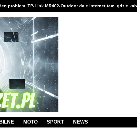
en problem. TP-Link MR402-Outdoor daje internet tam, gdzie kabl
BILNE
MOTO
SPORT
NEWS