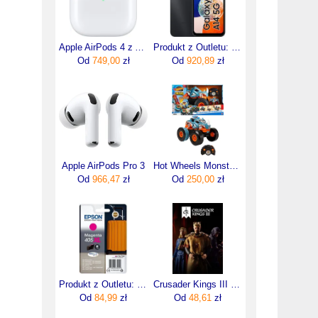
Apple AirPods 4 z ANC (MXP93ZMA)
Produkt z Outletu: Samsung Galaxy A14 5G SM-A146 4/64GB Czarny
Od
749,00
zł
Od
920,89
zł
Apple AirPods Pro 3
Hot Wheels Monster Trucks R/C Rhinomite Mega Transformacja HPK27
Od
966,47
zł
Od
250,00
zł
Produkt z Outletu: Tusz Epson 405XL C13T05H34010 14,7ml M Oryginał no box
Crusader Kings III (Digital)
Od
84,99
zł
Od
48,61
zł