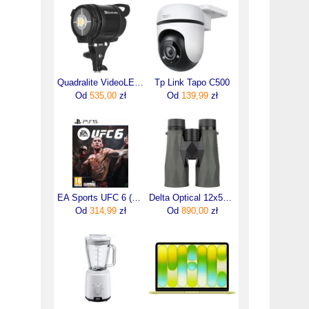
Quadralite VideoLED 600 lampa światła ciągłego
Tp Link Tapo C500
Od
535,00
zł
Od
139,99
zł
EA Sports UFC 6 (Gra PS5)
Delta Optical 12x50 Forest ED Gen3
Od
314,99
zł
Od
890,00
zł