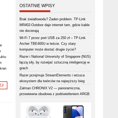
OSTATNIE WPISY
Brak światłowodu? Żaden problem. TP-Link
MR402-Outdoor daje internet tam, gdzie kable
nie docierają
Wi-Fi 7 przez port USB za 250 zł – TP-Link
Archer TBE400U w teście. Czy stary
le
komputer może dostać drugie życie?
o
Razer i National University of Singapore (NUS)
uktu
łączą siły, by rozwijać sztuczną inteligencję w
m
grach
kran
Razer przejmuje StreamElements i wrzuca
ekosystem dla twórców na najwyższy bieg
EJ
Zalman CHRONIX V2 — panoramiczna,
przewiewna obudowa z podświetleniem ARGB