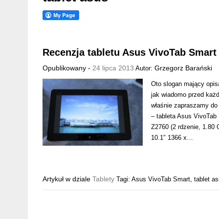
Recenzja tabletu Asus VivoTab Smart
Opublikowany -
24 lipca 2013
Grzegorz Barański
Autor:
Oto slogan mający opis
jak wiadomo przed każd
właśnie zapraszamy do 
– tableta Asus VivoTab
Z2760 (2 rdzenie, 1.
10.1″ 1366 x…
Artykuł w dziale
Tablety
Tagi:
Asus VivoTab Smart
,
tablet a