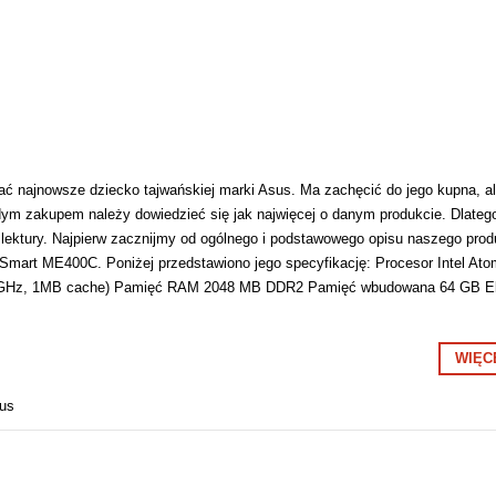
ać najnowsze dziecko tajwańskiej marki Asus. Ma zachęcić do jego kupna, a
ym zakupem należy dowiedzieć się jak najwięcej o danym produkcie. Dlateg
lektury. Najpierw zacznijmy od ogólnego i podstawowego opisu naszego prod
 Smart ME400C. Poniżej przedstawiono jego specyfikację: Procesor Intel Ato
80 GHz, 1MB cache) Pamięć RAM 2048 MB DDR2 Pamięć wbudowana 64 GB E
WIĘC
sus