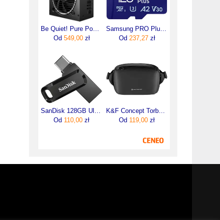
Be Quiet! Pure Power 13 M 850W (BP027EU)
Samsung PRO Plus microSDXC 128GB (MB-MD128SB/WW)
Od
549,00
zł
Od
237,27
zł
SanDisk 128GB Ultra Dual Drive Go USB Type-C (SDDDC3128GG46)
K&F Concept Torba Alpha Sling Bag 10 l Czarny
Od
110,00
zł
Od
119,00
zł