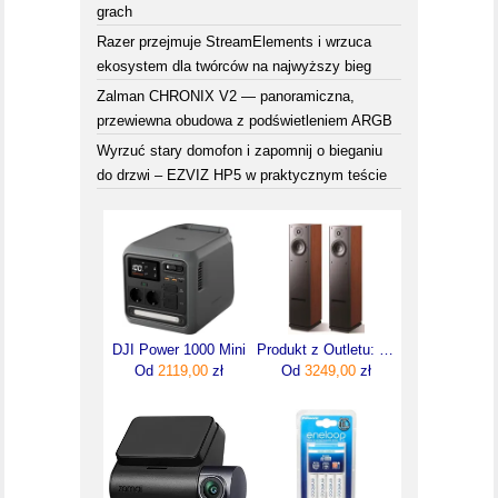
grach
Razer przejmuje StreamElements i wrzuca
ekosystem dla twórców na najwyższy bieg
Zalman CHRONIX V2 — panoramiczna,
przewiewna obudowa z podświetleniem ARGB
Wyrzuć stary domofon i zapomnij o bieganiu
do drzwi – EZVIZ HP5 w praktycznym teście
DJI Power 1000 Mini
Produkt z Outletu: Usher Kolumna Podłogowa 2-Drożna V-602 Outlet | Raty 0% Sala Odsłuchowa Poznań (26F763545_20250702124616)
Od
2119,00
zł
Od
3249,00
zł