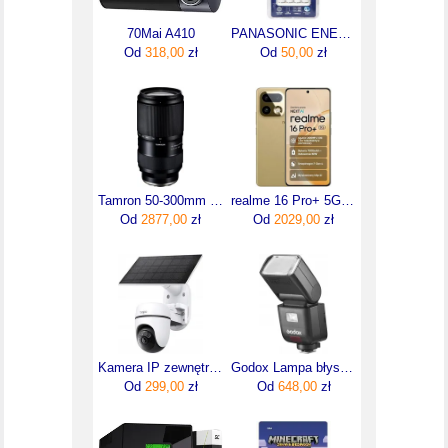
70Mai A410
PANASONIC ENELOOP BQ-CC51
Od
318,00
zł
Od
50,00
zł
Tamron 50-300mm F/4.5-6.3 Di III VC VXD Sony E
realme 16 Pro+ 5G 12/512GB Złoty
Od
2877,00
zł
Od
2029,00
zł
Kamera IP zewnętrzna TP-Link Tapo C610 TAPOC610KIT
Godox Lampa błyskowa V480F TTL Li-ion do Fuji
Od
299,00
zł
Od
648,00
zł