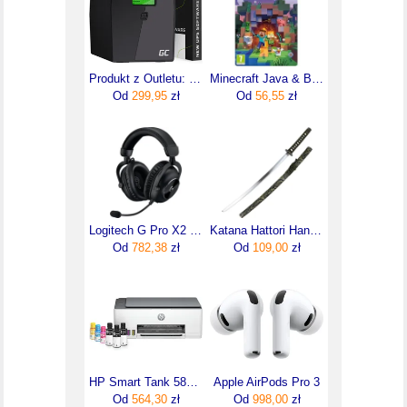
Produkt z Outletu: Greencell Zasilacz Awaryjny Ups 2000Va 1200W Power Proof Z Wyświetlaczem Lcd
Minecraft Java & Bedrock Edition (Digital)
Od
299,95
zł
Od
56,55
zł
Logitech G Pro X2 Lightspeed Czarne (981-001263)
Katana Hattori Hanzo Nero Hh029 Nero Replika Miecza Samurajskiego
Od
782,38
zł
Od
109,00
zł
HP Smart Tank 580 AiO (1F3Y2A)
Apple AirPods Pro 3
Od
564,30
zł
Od
998,00
zł