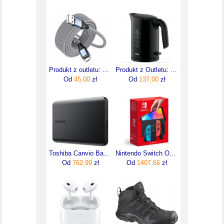
Produkt z outletu: Kabel USB USB A Bohconn 8 metrów ładowanie i transmisja danych
Produkt z Outletu: Czajnik Elektryczny Bezprzewodowy 2200W PurEase Braun WK3000WBK
Od
45,00
zł
Od
137,00
zł
Toshiba Canvio Basics 4TB Czarny HDTB540EK3CA
Nintendo Switch OLED Neon Red/Blue
Od
762,99
zł
Od
1407,66
zł