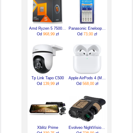
Amd Ryzen 5 7500X3D 4 GHz 96 MB L3 TRAY(100000001904)
Panasonic Eneloop BQ-CC55
Od
968,99
zł
Od
73,00
zł
Tp Link Tapo C500
Apple AirPods 4 (MXP63ZM/A)
Od
139,99
zł
Od
568,00
zł
Xblitz Prime
Evolveo NightVision W25