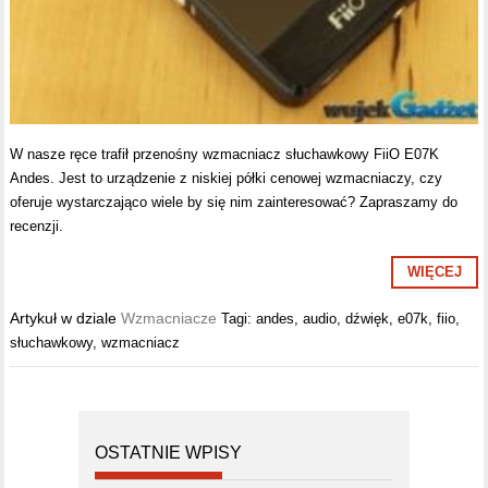
W nasze ręce trafił przenośny wzmacniacz słuchawkowy FiiO E07K
Andes. Jest to urządzenie z niskiej półki cenowej wzmacniaczy, czy
oferuje wystarczająco wiele by się nim zainteresować? Zapraszamy do
recenzji.
WIĘCEJ
Artykuł w dziale
Wzmacniacze
Tagi:
andes
,
audio
,
dźwięk
,
e07k
,
fiio
,
słuchawkowy
,
wzmacniacz
OSTATNIE WPISY