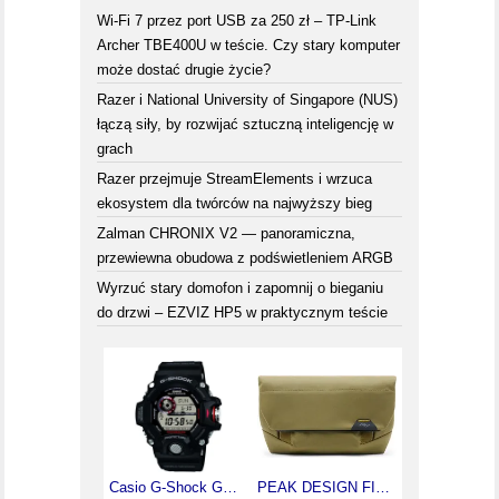
Wi-Fi 7 przez port USB za 250 zł – TP-Link
Archer TBE400U w teście. Czy stary komputer
może dostać drugie życie?
Razer i National University of Singapore (NUS)
łączą siły, by rozwijać sztuczną inteligencję w
grach
Razer przejmuje StreamElements i wrzuca
ekosystem dla twórców na najwyższy bieg
Zalman CHRONIX V2 — panoramiczna,
przewiewna obudowa z podświetleniem ARGB
Wyrzuć stary domofon i zapomnij o bieganiu
do drzwi – EZVIZ HP5 w praktycznym teście
Casio G-Shock GW-9400-1ER
PEAK DESIGN FIELD POUCH v2 Kelp - OLIWKOWA Torba Foto z PASKIEM