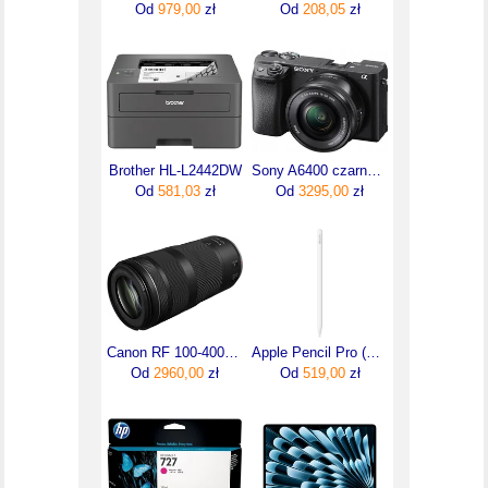
Od
979,00
zł
Od
208,05
zł
Brother HL-L2442DW
Sony A6400 czarny + 16-50mm
Od
581,03
zł
Od
3295,00
zł
Canon RF 100-400mm F5.6-8 IS USM (5050C005)
Apple Pencil Pro (MX2D3ZMA)
Od
2960,00
zł
Od
519,00
zł