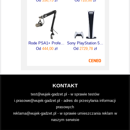
Od
330,75
zł
Od
728,00
zł
Rode PSA1+ Professional Studio Arm
Sony PlayStation 5 Digital Edition
Od
444,00
zł
Od
2729,78
zł
KONTAKT
test@wujek-gadzet.pl - w sprawie testów
i.prasowe@wujek-gadzet.pl - adres do przesyłania informacji
prasowych
reklama@wujek-gadzet.pl - w sprawie umieszczania reklam w
naszym serwisie