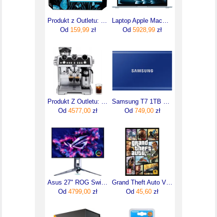
Produkt z Outletu: Tusz HP 727 B3P20A 130ml M Oryginał no box
Laptop Apple MacBook Air 13,6"/M4/16GB/512GB/macOS (MC6U4ZEA)
Od
159,99
zł
Od
5928,99
zł
Produkt Z Outletu: Ekspres Kolbowy Do Kawy Laspecialista Delonghi Ec9865.M Kawa Mrożona
Samsung T7 1TB Niebieski (MU-PC1T0H/WW)
Od
4577,00
zł
Od
749,00
zł
Asus 27" ROG Swift OLED PG27AQWP-W (90LM0CF2B01971)
Grand Theft Auto V (Digital)
Od
4799,00
zł
Od
45,60
zł