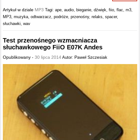
Artykuł w dziale
MP3
Tagi:
ape
,
audio
,
bieganie
,
dźwięk
,
fiio
,
flac
,
m3
,
MP3
,
muzyka
,
odtwarzacz
,
podróże
,
przenośny
,
relaks
,
spacer
,
słuchawki
,
wav
Test przenośnego wzmacniacza
słuchawkowego FiiO E07K Andes
Opublikowany -
30 lipca 2014
Paweł Szczesiak
Autor: