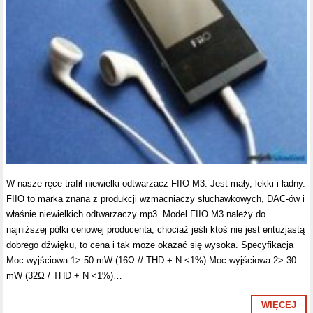
W nasze ręce trafił niewielki odtwarzacz FIIO M3. Jest mały, lekki i ładny.
FIIO to marka znana z produkcji wzmacniaczy słuchawkowych, DAC-ów i
właśnie niewielkich odtwarzaczy mp3. Model FIIO M3 należy do
najniższej półki cenowej producenta, chociaż jeśli ktoś nie jest entuzjastą
dobrego dźwięku, to cena i tak może okazać się wysoka. Specyfikacja
Moc wyjściowa 1> 50 mW (16Ω // THD + N <1%) Moc wyjściowa 2> 30
mW (32Ω / THD + N <1%)…
WIĘCEJ