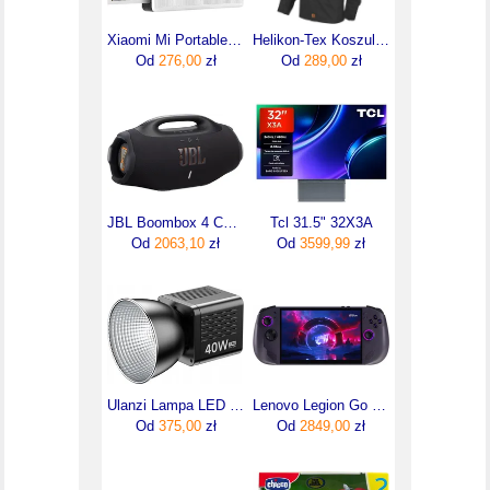
Xiaomi Mi Portable Photo Printer 1S
Helikon-Tex Koszula Woodsman Czarna M
Od
276,00
zł
Od
289,00
zł
JBL Boombox 4 Czarny
Tcl 31.5" 32X3A
Od
2063,10
zł
Od
3599,99
zł
Ulanzi Lampa LED L23 Pro - WB (2500 K - 6500 K) (UL4231)
Lenovo Legion Go S (83N60012PB)
Od
375,00
zł
Od
2849,00
zł