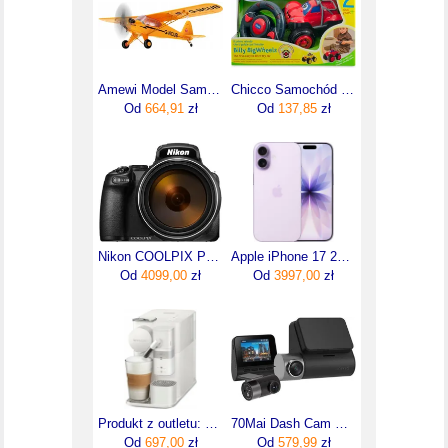
Amewi Model Samolotu Rc Skylark 24087
Chicco Samochód Billy Bigwheels Zdalnie Sterowany Czerwony
Od
664,91
zł
Od
137,85
zł
Nikon COOLPIX P1100
Apple iPhone 17 256GB Lawenda
Od
4099,00
zł
Od
3997,00
zł
Produkt z outletu: Ekspres do kawy na kapsułki Nespresso DeLonghi EN510.W Latissima One
70Mai Dash Cam Pro Plus+ A500S + Rc06
Od
697,00
zł
Od
579,99
zł