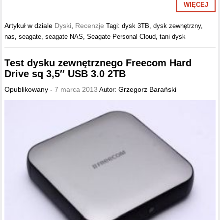
WIĘCEJ
Artykuł w dziale
Dyski
,
Recenzje
Tagi:
dysk 3TB
,
dysk zewnętrzny
,
nas
,
seagate
,
seagate NAS
,
Seagate Personal Cloud
,
tani dysk
Test dysku zewnętrznego Freecom Hard
Drive sq 3,5″ USB 3.0 2TB
Opublikowany -
7 marca 2013
Grzegorz Barański
Autor: