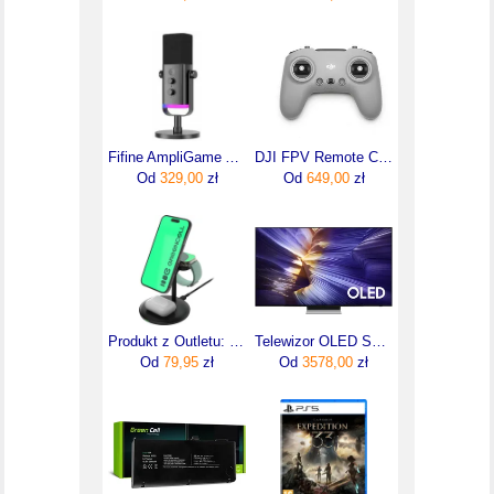
Fifine AmpliGame AM8 Przewodowy Dynamiczny Czarny
DJI FPV Remote Controller 3
Od
329,00
zł
Od
649,00
zł
Produkt z Outletu: Greencell Magscape Ładowarka Indukcyjna 3W1 Magsafe Do Iphone Apple Watch Airpods Smartwatch
Telewizor OLED Samsung QE55S90FAEXXH 55 cali 4K UHD
Od
79,95
zł
Od
3578,00
zł