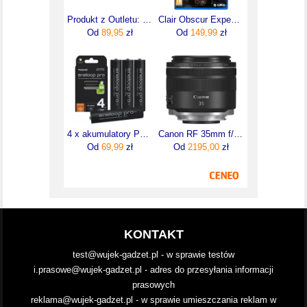
Produkt z Outletu: Greencell Bateria A1321 Do Apple Macbook Pro 15 A1286
Clair Obscur Expedition 33 (Gra PS5)
Od
89,95
zł
Od
149,99
zł
4 x akumulatory Panasonic Eneloop Pro AAA/R03 [930 mAh]
Canon RF 35mm f/1.8 Macro IS STM (2973C005)
Od
69,99
zł
Od
2195,00
zł
KONTAKT
test@wujek-gadzet.pl - w sprawie testów
i.prasowe@wujek-gadzet.pl - adres do przesyłania informacji
prasowych
reklama@wujek-gadzet.pl - w sprawie umieszczania reklam w