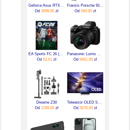
Geforce Asus RTX 5060 TI DUAL 16GB OC GDDR7
Franzis Porsche 911 Carrera Rs Build Your Legend Model Samochodu
Od
2899,00
zł
Od
699,00
zł
EA Sports FC 26 (Digital)
Panasonic Lumix S5II + 20-60mm f/3.5-5.6
Od
52,61
zł
Od
6661,00
zł
Dreame Z30
Telewizor OLED Samsung QE55S90FAEXXH 55 cali 4K UHD
Od
1299,00
zł
Od
3578,00
zł