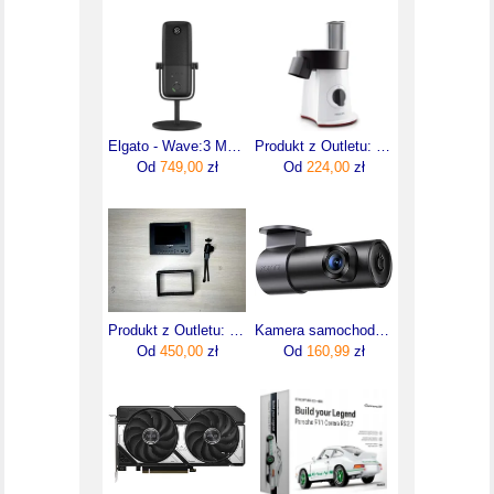
Elgato - Wave:3 MK.2 USB Condenser Microphone - Mikrofon Kardioidalny WAVE:3 MK.2
Produkt z Outletu: PHILIPS Odnowiony fabrycznie Kolekcja Viva Urządzenie do przygotowywania sałatek HR1388/80R1
Od
749,00
zł
Od
224,00
zł
Produkt z Outletu: Lilliput Monitor 5 cali
Kamera samochodowa 70mai M310 PLUS 2K
Od
450,00
zł
Od
160,99
zł