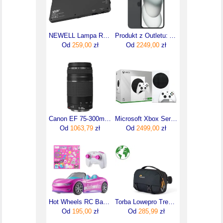
NEWELL Lampa RGB-W Rangha NL2399
Produkt z Outletu: Apple Iphone 15 Plus 128Gb Czarny Black
Od
259,00
zł
Od
2249,00
zł
Canon EF 75-300mm f/4-5.6 III (6473A015)
Microsoft Xbox Series S 1TB Biała
Od
1063,79
zł
Od
2499,00
zł
Hot Wheels RC Barbie Zdalnie sterowany samochód JBH05
Torba Lowepro Trekker LT HP 100 Black
Od
195,00
zł
Od
285,99
zł