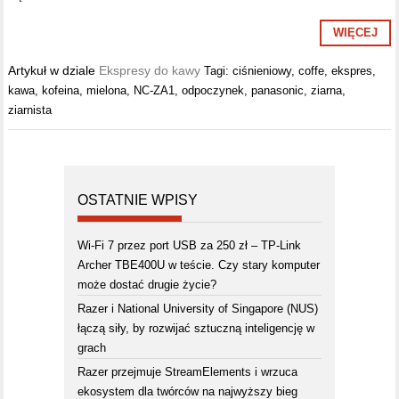
WIĘCEJ
Artykuł w dziale
Ekspresy do kawy
Tagi:
ciśnieniowy
,
coffe
,
ekspres
,
kawa
,
kofeina
,
mielona
,
NC-ZA1
,
odpoczynek
,
panasonic
,
ziarna
,
ziarnista
OSTATNIE WPISY
Wi-Fi 7 przez port USB za 250 zł – TP-Link
Archer TBE400U w teście. Czy stary komputer
może dostać drugie życie?
Razer i National University of Singapore (NUS)
łączą siły, by rozwijać sztuczną inteligencję w
grach
Razer przejmuje StreamElements i wrzuca
ekosystem dla twórców na najwyższy bieg