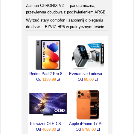
Zalman CHRONIX V2 — panoramiczna,
przewiewna obudowa z podświetleniem ARGB
Wyrzuć stary domofon i zapomnij o bieganiu
do drzwi – EZVIZ HP5 w praktycznym teście
Redmi Pad 2 Pro 8/256GB Szary
Everactive Ładowarka sieciowa GaN wyświetlacz LCD SC-670Q Pro Usb-c Usb 67W
Od
1199,99
zł
Od
90,00
zł
Telewizor OLED Samsung QE65S90FATXXH 65 cali 4K UHD
Apple iPhone 17 Pro Max 256GB Kosmiczny pomarańcz
Od
4869,00
zł
Od
5798,00
zł