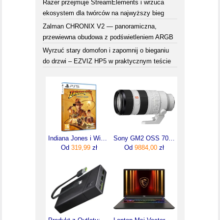
Razer przejmuje StreamElements i wrzuca
ekosystem dla twórców na najwyższy bieg
Zalman CHRONIX V2 — panoramiczna,
przewiewna obudowa z podświetleniem ARGB
Wyrzuć stary domofon i zapomnij o bieganiu
do drzwi – EZVIZ HP5 w praktycznym teście
Indiana Jones i Wielki Krąg (Gra PS5)
Sony GM2 OSS 70-200mm f/2.8 SEL70200GM2
Od
319,99
zł
Od
9884,00
zł