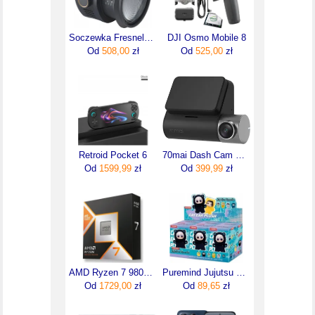
Soczewka Fresnela RA-F150 SmallRig 4246
DJI Osmo Mobile 8
Od
508,00
zł
Od
525,00
zł
Retroid Pocket 6
70mai Dash Cam Pro Plus+ A500s
Od
1599,99
zł
Od
399,99
zł
AMD Ryzen 7 9800X3D 4,7GHz OEM
Puremind Jujutsu Kaisen Figurka Z Pluszem Mix
Od
1729,00
zł
Od
89,65
zł