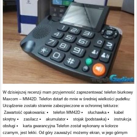
W dzisiejszej recenzji mam przyjemność zaprezentować telefon biurkowy
Maxcom – MM42D. Telefon dotarł do mnie w średniej wielkości pudełku:
Urządzenie zostało strannie zabezpieczone w ochronnej tekturze:
Zawartość opakowania: • telefon MM42D • słuchawka • kabel
skrętny • zasilacz • akumulator • stojak (podstawka) • instrukcja
obsługi • karta gwarancyjna Telefon został wykonany w kolorze
czarnym, jest lekki. Od góry zauważyć możemy ekran, w jego górnym