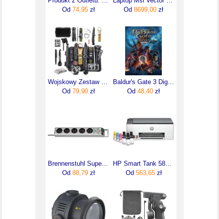
Produkt z Outletu: Greencell Powerbank 20000Mah 18W Pd Usb-C Gc Powerplay20 Z Szybkim Ładowaniem Do Iphone 15 14 13 12 11 X
Laptop Msi Vector 16 HX AI 16"/Ultra 7/16GB/1TB/Win11 (VECTOR16HXAIA2XWHG256PL)
Od
74,95
zł
Od
8699,00
zł
Wojskowy Zestaw Xxl Survivalowy Przeżycia 5903772586312
Baldur's Gate 3 Digital Deluxe Edition Upgrade (Digital)
Od
79,90
zł
Od
48,40
zł
Brennenstuhl Super-Solid-Line (1153340315)
HP Smart Tank 580 AiO (1F3Y2A)
Od
88,79
zł
Od
563,65
zł