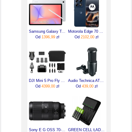
Samsung Galaxy Tab S10 Lite 10.9" 6/128GB WiFi srebrny (SMX400NZSREUE)
Motorola Edge 70 Pro 8/256GB Granatowy
Od
1396,99
zł
Od
2102,00
zł
DJI Mini 5 Pro Fly More Combo (DJI RC2)
Audio Technica AT2020
Od
4399,00
zł
Od
439,00
zł
Sony E G OSS 70-350 mm f/4.5-6.3 SEL70350G
GREEN CELL ŁADOWARKA AA AAA + 4X AKUMULATORKI BATERIE AAA R03