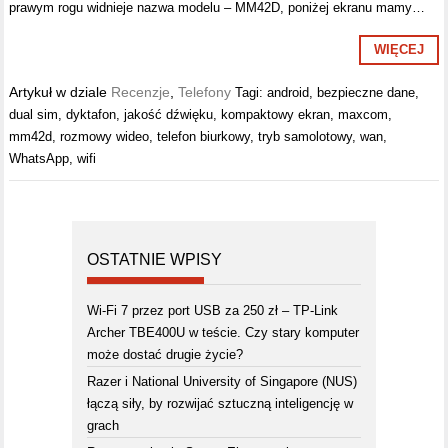
prawym rogu widnieje nazwa modelu – MM42D, poniżej ekranu mamy…
WIĘCEJ
Artykuł w dziale
Recenzje
,
Telefony
Tagi:
android
,
bezpieczne dane
,
dual sim
,
dyktafon
,
jakość dźwięku
,
kompaktowy ekran
,
maxcom
,
mm42d
,
rozmowy wideo
,
telefon biurkowy
,
tryb samolotowy
,
wan
,
WhatsApp
,
wifi
OSTATNIE WPISY
Wi-Fi 7 przez port USB za 250 zł – TP-Link
Archer TBE400U w teście. Czy stary komputer
może dostać drugie życie?
Razer i National University of Singapore (NUS)
łączą siły, by rozwijać sztuczną inteligencję w
grach