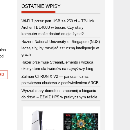
OSTATNIE WPISY
Wi-Fi 7 przez port USB za 250 zł – TP-Link
Archer TBE400U w teście. Czy stary
komputer może dostać drugie życie?
Razer i National University of Singapore (NUS)
łączą siły, by rozwijać sztuczną inteligencję w
alna
grach
 od
Razer przejmuje StreamElements i wrzuca
ekosystem dla twórców na najwyższy bieg
EJ
Zalman CHRONIX V2 — panoramiczna,
przewiewna obudowa z podświetleniem ARGB
Wyrzuć stary domofon i zapomnij o bieganiu
do drzwi – EZVIZ HP5 w praktycznym teście