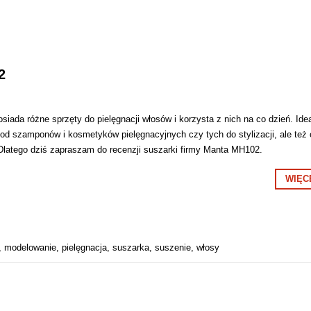
2
siada różne sprzęty do pielęgnacji włosów i korzysta z nich na co dzień. Ide
o od szamponów i kosmetyków pielęgnacyjnych czy tych do stylizacji, ale też
 Dlatego dziś zapraszam do recenzji suszarki firmy Manta MH102.
WIĘC
,
modelowanie
,
pielęgnacja
,
suszarka
,
suszenie
,
włosy