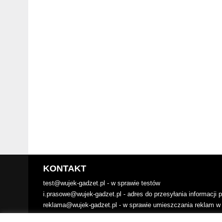
KONTAKT
test@wujek-gadzet.pl - w sprawie testów
i.prasowe@wujek-gadzet.pl - adres do przesyłania informacji
reklama@wujek-gadzet.pl - w sprawie umieszczania reklam w