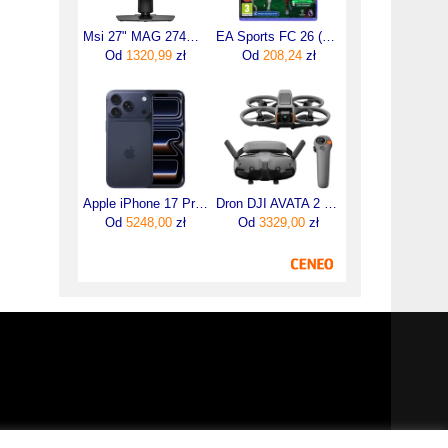
Msi 27" MAG 274QPF X30MV (MAG274QPF)
EA Sports FC 26 (Gra PS4)
Od
1320,99
zł
Od
208,24
zł
Apple iPhone 17 Pro 256GB Głębinowy błękit
Dron DJI AVATA 2 Fly More Combo
Od
5248,00
zł
Od
3329,00
zł