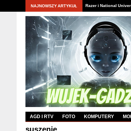
Razer i National Univer
NAJNOWSZY ARTYKUŁ
AGD I RTV
FOTO
KOMPUTERY
MO
suszenie