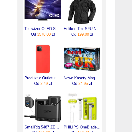
Telewizor OLED Samsung QE55S90FAEXXH 55 cali 4K UHD
Helikon-Tex SFU Next Polycotton Ripstop Czarny
Od
3578,00
zł
Od
199,00
zł
Produkt z Outletu: ETUI SILICONE CASE HUAWEI P40 LITE E CZERWONY POWYSTAWOWY
Nowe Kasety Magnetofonowe Audio Maxell 90min 10szt
Od
2,49
zł
Od
24,95
zł
SmallRig 5487 ZESTAW: podwójna TURBO ładowarka + 2 Akumulatory DMW-BLK22 do PANASONIC
PHILIPS OneBlade Intimate QP1924/22