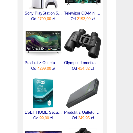
Sony PlayStation 5 Slim 1TB
Telewizor QD-Mini Led TCL 55Q6C 55 cali 4K UHD
Od
2799,00
zł
Od
2193,99
zł
Produkt z Outletu: : Telewizor Sony Bravia 75 Cali Kd-75X85L
Olympus Lornetka 8×40 S
Od
4299,00
zł
Od
434,32
zł
ESET HOME Security Essential (1 urządzenie / 1 rok)
Produkt z Outletu: Greencell Powerbank 26800Mah 128W Pd Usb-C Gc Powerplay Ultra Z Szybkim Ładowaniem Do Laptopa Macbook Iphone 15 14
Od
99,00
zł
Od
249,95
zł