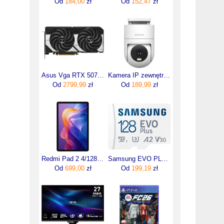
Od
184,00
zł
Od
152,47
zł
Asus Vga RTX 5070 12GB DUAL GDDR7 (DUALRTX5070O12G)
Kamera IP zewnętrzna Xiaomi Outdoor Camera CW300
Od
2799,99
zł
Od
189,99
zł
Redmi Pad 2 4/128GB Szary
Samsung EVO PLUS microSDXC 128GB UHS-I U3 (MBMC128SAEU)
Od
699,00
zł
Od
199,19
zł