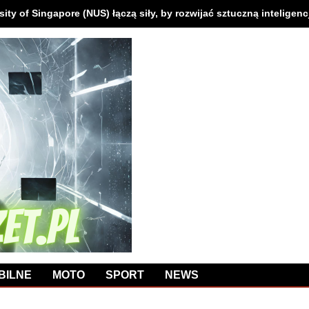
sity of Singapore (NUS) łączą siły, by rozwijać sztuczną inteligen
BILNE
MOTO
SPORT
NEWS