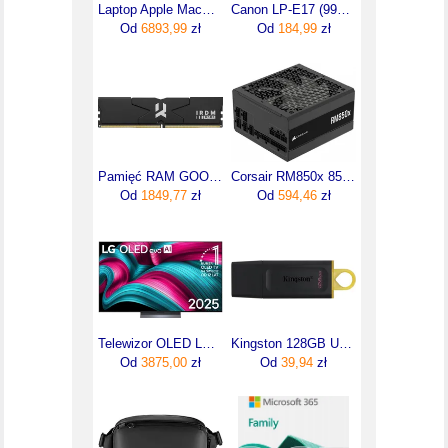
Laptop Apple MacBook Air 15,3"/M5/16GB/512GB/macOS (MDVH4ZEA)
Canon LP-E17 (9967B002)
Od
6893,99
zł
Od
184,99
zł
Pamięć RAM GOODRAM IRDM 32GB 2x16GB 6000MHz DDR5 CL30 DIMM (IR6000D564L30S32GDC)
Corsair RM850x 850W 80 Plus Gold ATX 3.1 (CP9020270EU)
Od
1849,77
zł
Od
594,46
zł
Telewizor OLED LG 55C54LA 55 cali 4K UHD
Kingston 128GB USB3.2 Gen1 DataTraveler Exodia Black + Yellow (DTX128GB)
Od
3875,00
zł
Od
39,94
zł