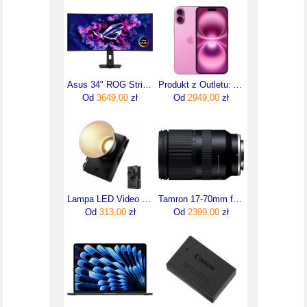
Asus 34" ROG Strix XG34WCDMS (4711636454414)
Produkt z Outletu: Apple Iphone 16 Plus 128Gb Różowy Pink
Od
3649,00
zł
Od
2949,00
zł
Lampa LED Video Light 100W COB Bi-Color Mini Bowens Gwint 1/4" / Ulanzi C01
Tamron 17-70mm f/2.8 Di III-A VC RXD
Od
313,00
zł
Od
2399,00
zł