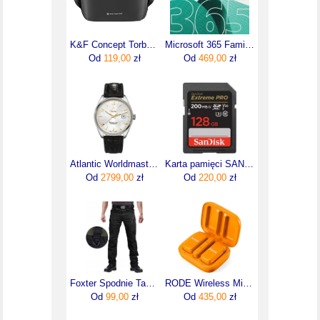
K&F Concept Torba Alpha Sling Bag 10 l Czarny
Microsoft 365 Family 2025 (6GQ00092)
Od
119,00
zł
Od
469,00
zł
Atlantic Worldmaster Art Deco Automatic 51752.41.25G
Karta pamięci SANDISK EXTREME PRO SDXC 128GB 200/90 MB/s A2 C10 V30 UHS-I U3
Od
2799,00
zł
Od
220,00
zł
Foxter Spodnie Taktyczne Turystyczne Wojskowe Bojówki Rozmiar M
RODE Wireless Micro USB-C pomarańczowy
Od
99,00
zł
Od
435,00
zł