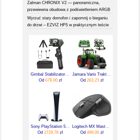
Zalman CHRONIX V2 — panoramiczna,
przewiewna obudowa z podświetleniem ARGB
Wyrzuć stary domofon i zapomnij o bieganiu
do drzwi – EZVIZ HP5 w praktycznym teście
Gimbal Stabilizator WiFi do GoPro HERO 13 12 11 10 9 8 MAX / Aochuan / SMART G1
Jamara Vario Traktor Fendt 1050 Zdalnie Sterowany Rc 1:16 2375
Od
679,00
zł
Od
263,23
zł
Sony PlayStation 5 Digital Edition
Logitech MX Master 4 Grafitowy (910007594)
Od
2729,78
zł
Od
499,00
zł