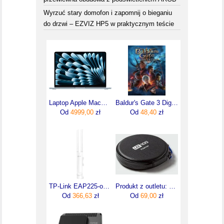
Wyrzuć stary domofon i zapomnij o bieganiu
do drzwi – EZVIZ HP5 w praktycznym teście
Laptop Apple MacBook Air 13,6''/M4/16GB/256GB/macOS (MC6T4ZEA)
Baldur's Gate 3 Digital Deluxe Edition Upgrade (Digital)
Od
4999,00
zł
Od
48,40
zł
TP-Link EAP225-outdoor
Produkt z outletu: Etui Lee na filtr do średnicy 127mm
Od
366,63
zł
Od
69,00
zł