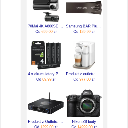
70Mai 4K A800SE Dual Set
Samsung BAR Plus 64GB Titan Gray (MUF-64BE4/EU)
Od
699,00
zł
Od
139,99
zł
4 x akumulatory Panasonic Eneloop Pro AAA/R03 [930 mAh]
Produkt z outletu: Ekspres do kawy na kapsułki Nespresso DeLonghi EN640.W
Od
69,99
zł
Od
977,00
zł
Produkt z Outletu: Fiio K13 R2R Black Zbalansowany Dac Ze Wzmacniaczem Słuchawkowym Po Zwrocie
Nikon Z8 body
Od
1299,00
zł
Od
14999,00
zł