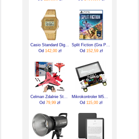
Casio Standard Digital A168WG-9EF
Split Fiction (Gra PS5)
Od
142,00
zł
Od
152,59
zł
Celman Zdalnie Sterowany Samolot Rc Myśliwiec Na Pilota Mocniejszy Fx-820 Su-35
Mikrokontroler M5Stack U158-B (U158B)
Od
79,99
zł
Od
115,00
zł