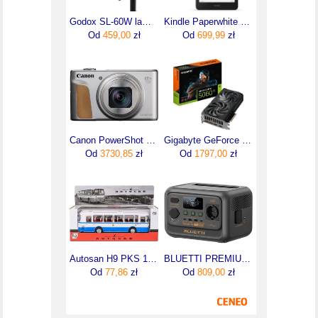
Godox SL-60W lampa światła ciągłego LED
Kindle Paperwhite 12 16GB Black Kindle Czytnik ebooków bez reklam 7"
Od
459,00
zł
Od
699,99
zł
Canon PowerShot SX740 HS Lite Edition Srebrny
Gigabyte GeForce RTX 5060 Ti Windforce OC 8GB GDDR7 (GV-N506TWF2OC-8GD)
Od
3730,85
zł
Od
1797,00
zł
Autosan H9 PKS 1:43 Model Autobusu PRL Kolekcjonerski niebieski
BLUETTI PREMIUM 30 V2 | 600W 320Wh | Przenośna stacja zasilania
Od
77,86
zł
Od
809,00
zł