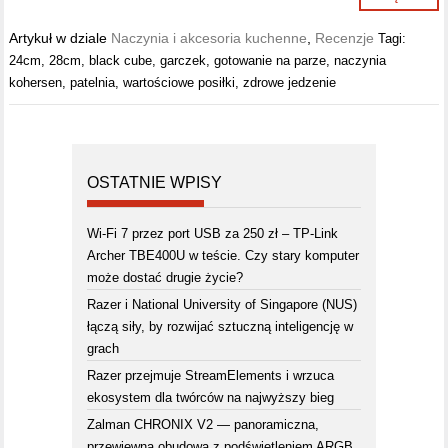
Artykuł w dziale
Naczynia i akcesoria kuchenne
,
Recenzje
Tagi:
24cm
,
28cm
,
black cube
,
garczek
,
gotowanie na parze
,
naczynia
kohersen
,
patelnia
,
wartościowe posiłki
,
zdrowe jedzenie
OSTATNIE WPISY
Wi-Fi 7 przez port USB za 250 zł – TP-Link
Archer TBE400U w teście. Czy stary komputer
może dostać drugie życie?
Razer i National University of Singapore (NUS)
łączą siły, by rozwijać sztuczną inteligencję w
grach
Razer przejmuje StreamElements i wrzuca
ekosystem dla twórców na najwyższy bieg
Zalman CHRONIX V2 — panoramiczna,
przewiewna obudowa z podświetleniem ARGB