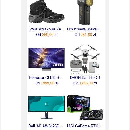
Lowa Wojskowe Zephyr Gtx Mid Tf Ls Czarne
Dmuchawa wielofunkcyjna Nitecore CW20
Od
869,00
zł
Od
281,00
zł
Telewizor OLED Samsung QE77S90FAEXXH 77 cali 4K UHD
DRON DJI LITO 1
Od
7999,00
zł
Od
1248,00
zł
Dell 34" AW3425DW (210BRTW)
MSI GeForce RTX 5070 Ti Gaming Trio OC 16GB (V531240R)