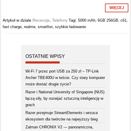
WIĘCEJ
Artykuł w dziale
Recenzje
,
Telefony
Tagi:
5000 mAh
,
6GB 256GB
,
c61
,
fast charge
,
realme
,
smartfon
,
szybkie ładowanie
OSTATNIE WPISY
Wi-Fi 7 przez port USB za 250 zł – TP-Link
Archer TBE400U w teście. Czy stary komputer
może dostać drugie życie?
Razer i National University of Singapore (NUS)
łączą siły, by rozwijać sztuczną inteligencję w
grach
Razer przejmuje StreamElements i wrzuca
ekosystem dla twórców na najwyższy bieg
Zalman CHRONIX V2 — panoramiczna,