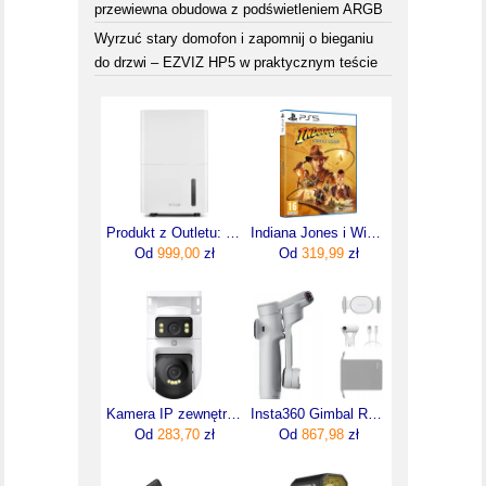
przewiewna obudowa z podświetleniem ARGB
Wyrzuć stary domofon i zapomnij o bieganiu
do drzwi – EZVIZ HP5 w praktycznym teście
Produkt z Outletu: Fersk Torr 30 Biały Gwarancja Jakości Od Polskiego Producenta 22 230 21 27
Indiana Jones i Wielki Krąg (Gra PS5)
Od
999,00
zł
Od
319,99
zł
Kamera IP zewnętrzna Xiaomi Dual Camera CW500
Insta360 Gimbal Ręczny Stabilizator Flow 2 Pro Ai Tracker Zestaw Szary
Od
283,70
zł
Od
867,98
zł