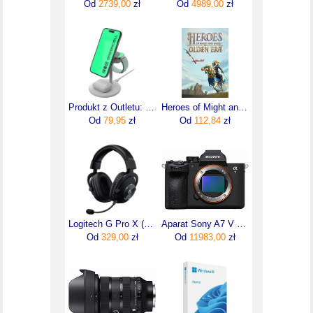
Od
2739,00
zł
Od
4989,00
zł
Produkt z Outletu: Greencell Magscape Ładowarka Indukcyjna Stand 3W1 Magsafe Do Iphone Apple Watch Airpods
Heroes of Might and Magic Olden Era (Digital)
Od
79,95
zł
Od
112,84
zł
Logitech G Pro X (981-000818)
Aparat Sony A7 V body - ILCE7M5B
Od
329,00
zł
Od
11983,00
zł