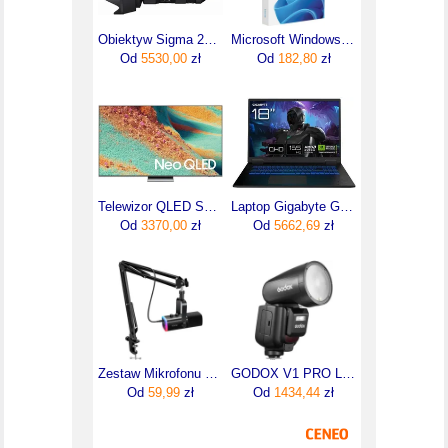
Obiektyw Sigma 24-70mm F2.8 DG DN II Art Sony E
Microsoft Windows Home 11 32/64 bit BOX USB PL (HAJ00116)
Od
5530,00
zł
Od
182,80
zł
Telewizor QLED Samsung QE65QN85FAUXXH 65 cali 4K UHD
Laptop Gigabyte GAMING A18 18"/Ryzen 7/16GB/512GB/NoOS (3THK3EEC93SD)
Od
3370,00
zł
Od
5662,69
zł
Zestaw Mikrofonu Do Gier Usb
GODOX V1 PRO Lampa reporterska błyskowa do SONY
Od
59,99
zł
Od
1434,44
zł