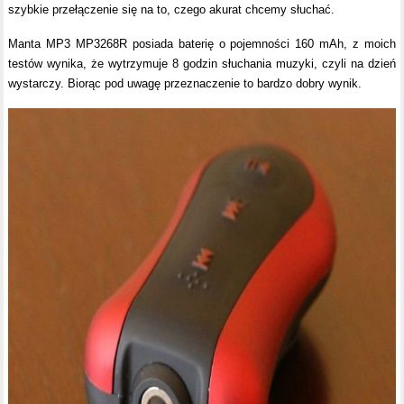
szybkie przełączenie się na to, czego akurat chcemy słuchać.
Manta MP3 MP3268R posiada baterię o pojemności 160 mAh, z moich
testów wynika, że wytrzymuje 8 godzin słuchania muzyki, czyli na dzień
wystarczy. Biorąc pod uwagę przeznaczenie to bardzo dobry wynik.