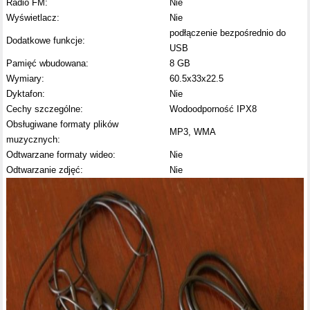
Radio FM:
Nie
Wyświetlacz:
Nie
podłączenie bezpośrednio do
Dodatkowe funkcje:
USB
Pamięć wbudowana:
8 GB
Wymiary:
60.5x33x22.5
Dyktafon:
Nie
Cechy szczególne:
Wodoodporność IPX8
Obsługiwane formaty plików
MP3, WMA
muzycznych:
Odtwarzane formaty wideo:
Nie
Odtwarzanie zdjęć:
Nie