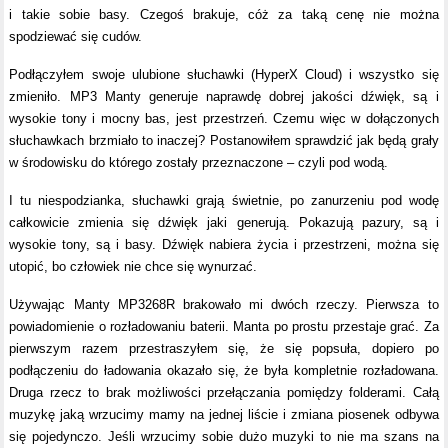
i takie sobie basy. Czegoś brakuje, cóż za taką cenę nie można
spodziewać się cudów.
Podłączyłem swoje ulubione słuchawki (HyperX Cloud) i wszystko się
zmieniło. MP3 Manty generuje naprawdę dobrej jakości dźwięk, są i
wysokie tony i mocny bas, jest przestrzeń. Czemu więc w dołączonych
słuchawkach brzmiało to inaczej? Postanowiłem sprawdzić jak będą grały
w środowisku do którego zostały przeznaczone – czyli pod wodą.
I tu niespodzianka, słuchawki grają świetnie, po zanurzeniu pod wodę
całkowicie zmienia się dźwięk jaki generują. Pokazują pazury, są i
wysokie tony, są i basy. Dźwięk nabiera życia i przestrzeni, można się
utopić, bo człowiek nie chce się wynurzać.
Używając Manty MP3268R brakowało mi dwóch rzeczy. Pierwsza to
powiadomienie o rozładowaniu baterii. Manta po prostu przestaje grać. Za
pierwszym razem przestraszyłem się, że się popsuła, dopiero po
podłączeniu do ładowania okazało się, że była kompletnie rozładowana.
Druga rzecz to brak możliwości przełączania pomiędzy folderami. Całą
muzykę jaką wrzucimy mamy na jednej liście i zmiana piosenek odbywa
się pojedynczo. Jeśli wrzucimy sobie dużo muzyki to nie ma szans na