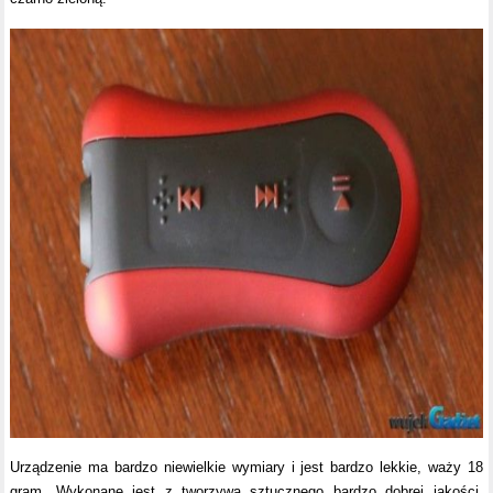
Urządzenie ma bardzo niewielkie wymiary i jest bardzo lekkie, waży 18
gram. Wykonane jest z tworzywa sztucznego bardzo dobrej jakości.