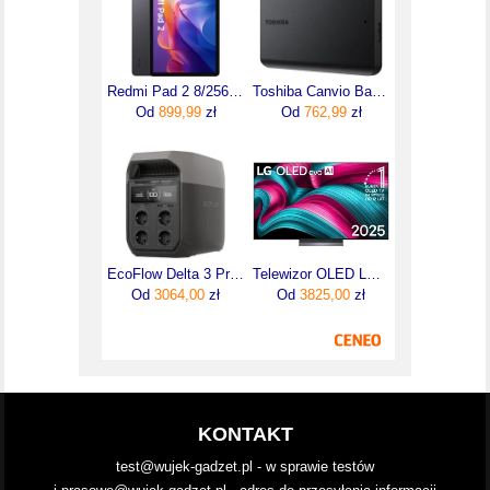
Redmi Pad 2 8/256 GB Szary
Toshiba Canvio Basics 4TB Czarny HDTB540EK3CA
Od
899,99
zł
Od
762,99
zł
EcoFlow Delta 3 Przenośna Stacja Zasilająca 1024Wh 1800W
Telewizor OLED LG 55C54LA 55 cali 4K UHD
Od
3064,00
zł
Od
3825,00
zł
KONTAKT
test@wujek-gadzet.pl - w sprawie testów