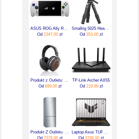
ASUS ROG Ally RC73YA-NH002W Ryzen Z2 A
Smallrig 5025 Heavy Duty Carbon Fiber Tabletop Tripod Kit
Od
2347,00
zł
Od
353,00
zł
Produkt z Outletu: Fiio Ft1 Słuchawki Hi-Fi Typu Zamkniętego Openbox
TP-Link Archer AX55
Od
699,00
zł
Od
219,99
zł
Produkt Z Outletu: Chłodziarko-zamrażarka Bosch KGV58VLEAS
Laptop Asus TUF Gaming F16 16"/i5/16GB/512GBGB/NoOS (FX608JHRRV110)
Od
2379,00
zł
Od
3799,00
zł