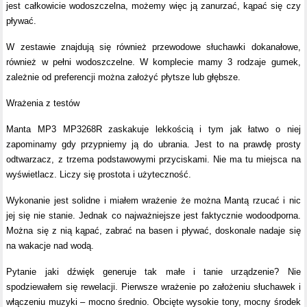
jest całkowicie wodoszczelna, możemy więc ją zanurzać, kąpać się czy
pływać.
W zestawie znajdują się również przewodowe słuchawki dokanałowe,
również w pełni wodoszczelne. W komplecie mamy 3 rodzaje gumek,
zależnie od preferencji można założyć płytsze lub głębsze.
Wrażenia z testów
Manta MP3 MP3268R zaskakuje lekkością i tym jak łatwo o niej
zapominamy gdy przypniemy ją do ubrania. Jest to na prawdę prosty
odtwarzacz, z trzema podstawowymi przyciskami. Nie ma tu miejsca na
wyświetlacz. Liczy się prostota i użyteczność.
Wykonanie jest solidne i miałem wrażenie że można Mantą rzucać i nic
jej się nie stanie. Jednak co najważniejsze jest faktycznie wodoodporna.
Można się z nią kąpać, zabrać na basen i pływać, doskonale nadaje się
na wakacje nad wodą.
Pytanie jaki dźwięk generuje tak małe i tanie urządzenie? Nie
spodziewałem się rewelacji. Pierwsze wrażenie po założeniu słuchawek i
włączeniu muzyki – mocno średnio. Obcięte wysokie tony, mocny środek