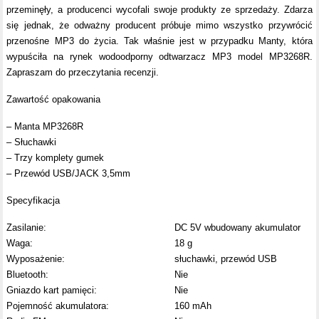
przeminęły, a producenci wycofali swoje produkty ze sprzedaży. Zdarza
się jednak, że odważny producent próbuje mimo wszystko przywrócić
przenośne MP3 do życia. Tak właśnie jest w przypadku Manty, która
wypuściła na rynek wodoodporny odtwarzacz MP3 model MP3268R.
Zapraszam do przeczytania recenzji.
Zawartość opakowania
– Manta MP3268R
– Słuchawki
– Trzy komplety gumek
– Przewód USB/JACK 3,5mm
Specyfikacja
Zasilanie:
DC 5V wbudowany akumulator
Waga:
18 g
Wyposażenie:
słuchawki, przewód USB
Bluetooth:
Nie
Gniazdo kart pamięci:
Nie
Pojemność akumulatora:
160 mAh