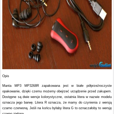
Opis
Manta MP3 MP3268R zapakowana jest w białe półprzeźroczyste
opakowanie, dzięki czemu możemy obejrzeć urządzenie przed zakupem.
Dostępne są dwie wersje kolorystyczne, ostatnia litera w nazwie modelu
oznacza jego barwę. Litera R oznacza, że mamy do czynienia z wersją
czarno czerwoną. Jeśli na końcu byłaby litera G to oznaczałoby to wersję
czarno zieloną.