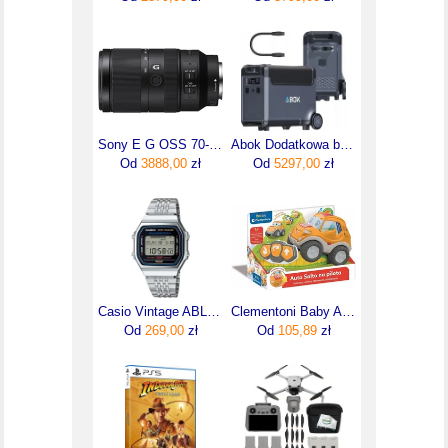
Sony E G OSS 70-350 mm f/4.5-6.3 SEL70350G
Abok Dodatkowa bateria 3840Wh ładowarka akumulator ARK3600E do ARK3600
Od
3888,00
zł
Od
5297,00
zł
Casio Vintage ABL-100WE-1AEF
Clementoni Baby Auto Salto Samochód Zdalnie Sterowany 2+
Od
269,00
zł
Od
105,89
zł