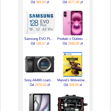
Od
369,00
zł
Od
4577,00
zł
Samsung EVO PLUS microSDXC 128GB UHS-I U3 (MBMC128SAEU)
Produkt z Outletu: Apple Iphone 16 Plus 128Gb Różowy Pink
Od
198,67
zł
Od
2949,00
zł
Sony A6400 czarny body
Marvel’s Wolverine (Gra PS5)
Od
2976,00
zł
Od
309,99
zł