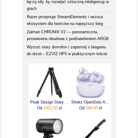
łączą siły, by rozwijać sztuczną inteligencję w
grach
Razer przejmuje StreamElements i wrzuca
ekosystem dla twórców na najwyższy bieg
Zalman CHRONIX V2 — panoramiczna,
przewiewna obudowa z podświetleniem ARGB
Wyrzuć stary domofon i zapomnij o bieganiu
do drzwi – EZVIZ HP5 w praktycznym teście
Peak Design Statyw Travel Tripod Aluminiowy 39,1Cm
Shokz OpenDots Air Clip Fioletowy (E210STPR)
Od
1851,55
zł
Od
599,00
zł