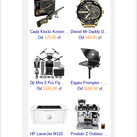
Cada Klocki Konstrukcyjne Broń Strzelający Karabin Snajperski 978El.
Diesel Mr Daddy DZ7333
Od
225,00
zł
Od
540,00
zł
Dji Mini 5 Pro Fly More Combo Plus z RC 2
Elgato Prompter - Teleprompter (10WAD9901)
Od
5249,00
zł
Od
4566,99
zł
HP LaserJet M110w (7MD66F)
Produkt Z Outletu: Ekspres Kolbowy Do Kawy Laspecialista Delonghi Ec9865.M Kawa Mrożona