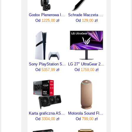
Godox Plenerowa lampa błyskowa AD100Pro II
Schrade Maczeta Full Tang 22'' Scmach2Cp
Od
1225,00
zł
Od
129,00
zł
Sony PlayStation 5 Pro
LG 27" UltraGear 27GX704A-B (27GX704ABAEU)
Od
5357,99
zł
Od
1759,00
zł
Karta graficzna ASUS Radeon RX 9070 XT Prime OC 16GB (90YV0L71M0NA00)
Motorola Sound Flow Beżowy
Od
3304,00
zł
Od
799,00
zł