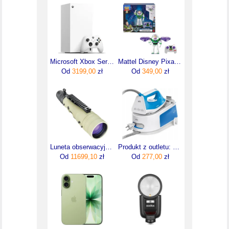
Microsoft Xbox Series X 1TB Digital Edition Robot White
Mattel Disney Pixar Toy Story 5 Zdalnie sterowany latający Buzz Astral Edycja Hi-Tech Figurka RC, Strażnik Kosmosu JKV53
Od
3199,00
zł
Od
349,00
zł
Luneta obserwacyjna Bushnell Elite Tactical LMSS2 8-40x60 TREMOR4
Produkt z outletu: Żelazko z generatorem pary Stacja parowa CareStyle 1 Braun IS1012BL
Od
11699,10
zł
Od
277,00
zł