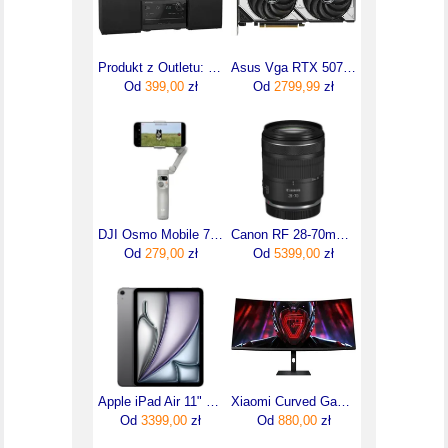
Produkt z Outletu: Panasonic Sc-Pm272Eg Mikrowieża Z Cd Radiem Fm I Bluetooth Cz
Asus Vga RTX 5070 12GB DUAL GDDR7 (DUALRTX5070O12G)
Od
399,00
zł
Od
2799,99
zł
DJI Osmo Mobile 7 Szary
Canon RF 28-70mm F2.8 IS STM
Od
279,00
zł
Od
5399,00
zł
Apple iPad Air 11" 8 gen. 128GB Wi-Fi Gwiezdna szarość
Xiaomi Curved Gaming 34" G34WQi
Od
3399,00
zł
Od
880,00
zł