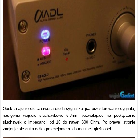
Obok znajduje się czerwona dioda sygnalizująca przesterowanie sygnału,
następnie wejście słuchawkowe 6,3mm pozwalające na podłączanie
słuchawek o impedancji od 16 do nawet 300 Ohm. Po prawej stronie
znajduje się duża gałka potencjometru do regulacji głośności.