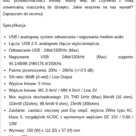
oraz przedwzmacniacz liniowy. Mamy więc do czynienia z małą
uniwersalną maszynką do dźwięku. Jakie wrażenie na nas wywarł?
Zapraszam do recenzji.
Specyfikacja
USB i analogowy system odtwarzania i nagrywania mediów audio
Łącza: USB 2.0, analogowe złącze wyjścia/wejścia.
Odtwarzanie USB : 24bit/192KHz (Max)
Nagrywanie USB: 24bit/192kHz (Max) supports
44.1/48/88.2/96/176.4/192kHz
Pasmo przenoszenia: 20Hz ~ 20kHz (+/-0.5 dB)
SN ratio:-90dB (A-wtd) / Line Output
Wyjście liniowe: 5 Vrms
Wejście liniowe: MC 0.4mV / MM 4.0mV / Line 2V
Moc wyjścia słuchawkowego: 1% THD 1kHz (Max) 94mW (16 ohm),
110mW (32ohm), 98.6mW 9 ohm), 23mW (300ohm)
Zasilanie: zasilacz sieciowy pod Erp step2, wyjścia 2Wire typu AC,
klasa II, rozgałęźnik AC/DC z wymiennym wejściem DC 15V / 0.8A /
12W
Wymiary: 150 (W) x 111 (D) x 57 (H) mm