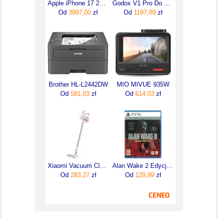
Apple iPhone 17 256GB Szałwia
Godox V1 Pro Do Nikon
Od
3997,00
zł
Od
1197,89
zł
Brother HL-L2442DW
MIO MIVUE 935W
Od
581,03
zł
Od
614,03
zł
Xiaomi Vacuum Cleaner G20 Lite
Alan Wake 2 Edycja Deluxe (Gra PS5)
Od
283,27
zł
Od
129,99
zł