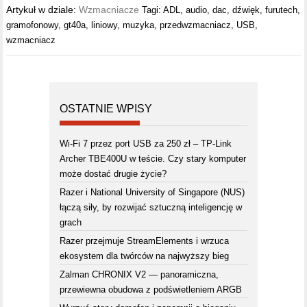
Artykuł w dziale:
Wzmacniacze
Tagi:
ADL
,
audio
,
dac
,
dźwięk
,
furutech
,
gramofonowy
,
gt40a
,
liniowy
,
muzyka
,
przedwzmacniacz
,
USB
,
wzmacniacz
OSTATNIE WPISY
Wi-Fi 7 przez port USB za 250 zł – TP-Link
Archer TBE400U w teście. Czy stary komputer
może dostać drugie życie?
Razer i National University of Singapore (NUS)
łączą siły, by rozwijać sztuczną inteligencję w
grach
Razer przejmuje StreamElements i wrzuca
ekosystem dla twórców na najwyższy bieg
Zalman CHRONIX V2 — panoramiczna,
przewiewna obudowa z podświetleniem ARGB