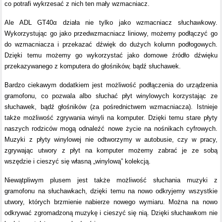
co potrafi wykrzesać z nich ten mały wzmacniacz.
Ale ADL GT40α działa nie tylko jako wzmacniacz słuchawkowy.
Wykorzystując go jako przedwzmacniacz liniowy, możemy podłączyć go
do wzmacniacza i przekazać dźwięk do dużych kolumn podłogowych.
Dzięki temu możemy go wykorzystać jako domowe źródło dźwięku
przekazywanego z komputera do głośników, bądź słuchawek.
Bardzo ciekawym dodatkiem jest możliwość podłączenia do urządzenia
gramofonu, co pozwala albo słuchać płyt winylowych korzystając ze
słuchawek, bądź głośników (za pośrednictwem wzmacniacza). Istnieje
także możliwość zgrywania winyli na komputer. Dzięki temu stare płyty
naszych rodziców mogą odnaleźć nowe życie na nośnikach cyfrowych.
Muzyki z płyty winylowej nie odtworzymy w autobusie, czy w pracy,
zgrywając utwory z płyt na komputer możemy zabrać je ze sobą
wszędzie i cieszyć się własną „winylową” kolekcją.
Niewątpliwym plusem jest także możliwość słuchania muzyki z
gramofonu na słuchawkach, dzięki temu na nowo odkryjemy wszystkie
utwory, których brzmienie nabierze nowego wymiaru. Można na nowo
odkrywać zgromadzoną muzykę i cieszyć się nią. Dzięki słuchawkom nie