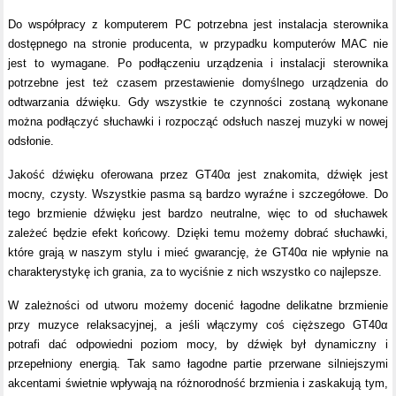
Do współpracy z komputerem PC potrzebna jest instalacja sterownika
dostępnego na stronie producenta, w przypadku komputerów MAC nie
jest to wymagane. Po podłączeniu urządzenia i instalacji sterownika
potrzebne jest też czasem przestawienie domyślnego urządzenia do
odtwarzania dźwięku. Gdy wszystkie te czynności zostaną wykonane
można podłączyć słuchawki i rozpocząć odsłuch naszej muzyki w nowej
odsłonie.
Jakość dźwięku oferowana przez GT40α jest znakomita, dźwięk jest
mocny, czysty. Wszystkie pasma są bardzo wyraźne i szczegółowe. Do
tego brzmienie dźwięku jest bardzo neutralne, więc to od słuchawek
zależeć będzie efekt końcowy. Dzięki temu możemy dobrać słuchawki,
które grają w naszym stylu i mieć gwarancję, że GT40α nie wpłynie na
charakterystykę ich grania, za to wyciśnie z nich wszystko co najlepsze.
W zależności od utworu możemy docenić łagodne delikatne brzmienie
przy muzyce relaksacyjnej, a jeśli włączymy coś cięższego GT40α
potrafi dać odpowiedni poziom mocy, by dźwięk był dynamiczny i
przepełniony energią. Tak samo łagodne partie przerwane silniejszymi
akcentami świetnie wpływają na różnorodność brzmienia i zaskakują tym,