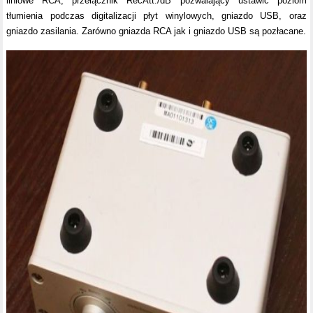
liniowe RCA, przełącznik RecAtt./dB pozwalający ustawić poziom
tłumienia podczas digitalizacji płyt winylowych, gniazdo USB, oraz
gniazdo zasilania. Zarówno gniazda RCA jak i gniazdo USB są pozłacane.