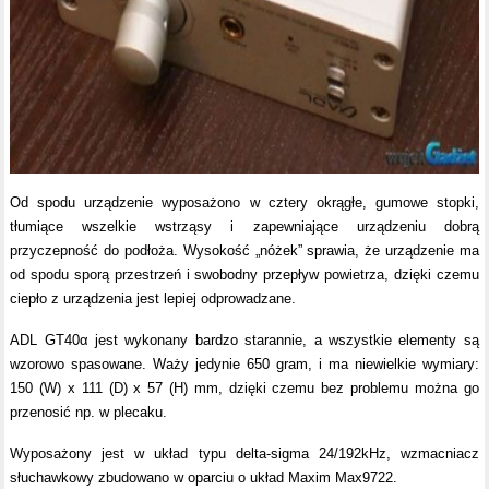
Od spodu urządzenie wyposażono w cztery okrągłe, gumowe stopki,
tłumiące wszelkie wstrząsy i zapewniające urządzeniu dobrą
przyczepność do podłoża. Wysokość „nóżek” sprawia, że urządzenie ma
od spodu sporą przestrzeń i swobodny przepływ powietrza, dzięki czemu
ciepło z urządzenia jest lepiej odprowadzane.
ADL GT40α jest wykonany bardzo starannie, a wszystkie elementy są
wzorowo spasowane. Waży jedynie 650 gram, i ma niewielkie wymiary:
150 (W) x 111 (D) x 57 (H) mm, dzięki czemu bez problemu można go
przenosić np. w plecaku.
Wyposażony jest w układ typu delta-sigma 24/192kHz, wzmacniacz
słuchawkowy zbudowano w oparciu o układ Maxim Max9722.