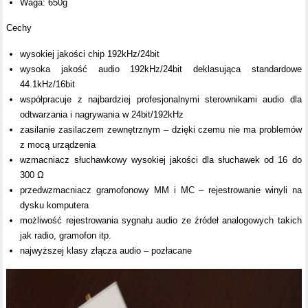
Waga: 650g
Cechy
wysokiej jakości chip 192kHz/24bit
wysoka jakość audio 192kHz/24bit deklasująca standardowe
44.1kHz/16bit
współpracuje z najbardziej profesjonalnymi sterownikami audio dla
odtwarzania i nagrywania w 24bit/192kHz
zasilanie zasilaczem zewnętrznym – dzięki czemu nie ma problemów
z mocą urządzenia
wzmacniacz słuchawkowy wysokiej jakości dla słuchawek od 16 do
300 Ω
przedwzmacniacz gramofonowy MM i MC – rejestrowanie winyli na
dysku komputera
możliwość rejestrowania sygnału audio ze źródeł analogowych takich
jak radio, gramofon itp.
najwyższej klasy złącza audio – pozłacane