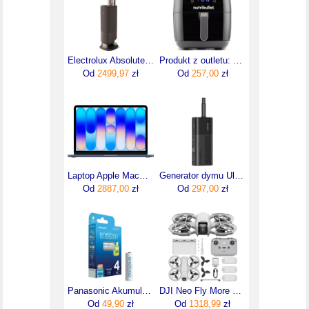
Electrolux Absolute Hygienic 800 EP83HB25WU
Produkt z outletu: Frytkownica beztłuszczowa Air Fryer Nutribullet NBA071B 7l 1800W
Od
2499,97
zł
Od
257,00
zł
Laptop Apple MacBook Neo 13"/A18 Pro/8GB/256GB/macOS (MHFF4ZEA)
Generator dymu Ulanzi FM02
Od
2887,00
zł
Od
297,00
zł
Panasonic Akumulator Eneloop Aa (Lr6) 2000Mah /4Szt
DJI Neo Fly More Combo
Od
49,90
zł
Od
1318,99
zł