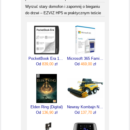
Wyrzuć stary domofon i zapomnij o bieganiu
do drzwi – EZVIZ HP5 w praktycznym teście
PocketBook Era 16GB Srebrny
Microsoft 365 Family PL - licencja na rok (6GQ01161)
Od
839,00
zł
Od
469,00
zł
Elden Ring (Digital)
Newray Kombajn New Holland Zestaw Modelarski Żółty Czarny Od 6 Lat 5633
Od
136,90
zł
Od
137,70
zł