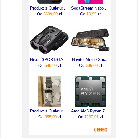
Produkt z Outletu: Apple Iphone 17 Pro 256Gb Głębinowy Błękit Deep Blue
SodaStream Nabój CO2 Wymiana Butli (Cylindra) Twist Connect Online Różowy
Od
5399,00
zł
Od
19,99
zł
Nikon SPORTSTAR ZOOM 8-24x25 Czarna
Navitel Mr750 Smart
Od
599,99
zł
Od
686,00
zł
Produkt z Outletu: Streambox Extender Dvi Światłowód
Amd AM5 Ryzen 7 7800X3D Tray 4,2GHz (100000000910)
Od
955,00
zł
Od
1237,01
zł