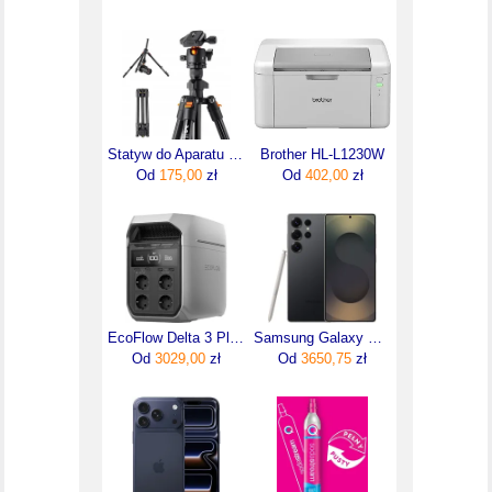
Statyw do Aparatu K&F Magnez Głowica 3D 8kg
Brother HL-L1230W
Od
175,00
zł
Od
402,00
zł
EcoFlow Delta 3 Plus 1800W/1024Wh Przenośna stacja zasilania
Samsung Galaxy S25 Ultra SM-S938 12/256GB Tytanowy Czarny
Od
3029,00
zł
Od
3650,75
zł