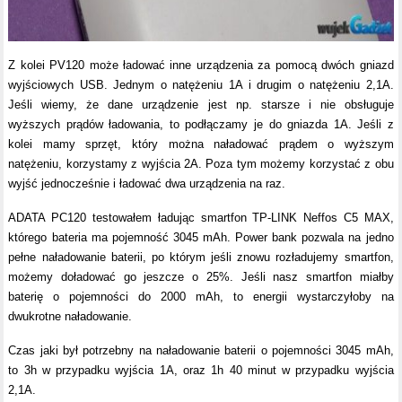
Z kolei PV120 może ładować inne urządzenia za pomocą dwóch gniazd
wyjściowych USB. Jednym o natężeniu 1A i drugim o natężeniu 2,1A.
Jeśli wiemy, że dane urządzenie jest np. starsze i nie obsługuje
wyższych prądów ładowania, to podłączamy je do gniazda 1A. Jeśli z
kolei mamy sprzęt, który można naładować prądem o wyższym
natężeniu, korzystamy z wyjścia 2A. Poza tym możemy korzystać z obu
wyjść jednocześnie i ładować dwa urządzenia na raz.
ADATA PC120 testowałem ładując smartfon TP-LINK Neffos C5 MAX,
którego bateria ma pojemność 3045 mAh. Power bank pozwala na jedno
pełne naładowanie baterii, po którym jeśli znowu rozładujemy smartfon,
możemy doładować go jeszcze o 25%. Jeśli nasz smartfon miałby
baterię o pojemności do 2000 mAh, to energii wystarczyłoby na
dwukrotne naładowanie.
Czas jaki był potrzebny na naładowanie baterii o pojemności 3045 mAh,
to 3h w przypadku wyjścia 1A, oraz 1h 40 minut w przypadku wyjścia
2,1A.