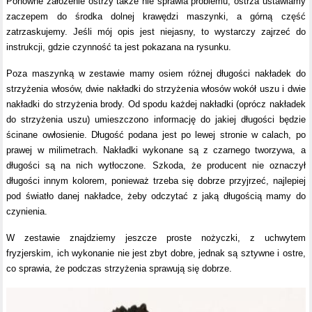
Ponowne założenie ostrzy także nie sprawia problemu, ostrza ustawiamy
zaczepem do środka dolnej krawędzi maszynki, a górną część
zatrzaskujemy. Jeśli mój opis jest niejasny, to wystarczy zajrzeć do
instrukcji, gdzie czynność ta jest pokazana na rysunku.
Poza maszynką w zestawie mamy osiem różnej długości nakładek do
strzyżenia włosów, dwie nakładki do strzyżenia włosów wokół uszu i dwie
nakładki do strzyżenia brody. Od spodu każdej nakładki (oprócz nakładek
do strzyżenia uszu) umieszczono informację do jakiej długości będzie
ścinane owłosienie. Długość podana jest po lewej stronie w calach, po
prawej w milimetrach. Nakładki wykonane są z czarnego tworzywa, a
długości są na nich wytłoczone. Szkoda, że producent nie oznaczył
długości innym kolorem, ponieważ trzeba się dobrze przyjrzeć, najlepiej
pod światło danej nakładce, żeby odczytać z jaką długością mamy do
czynienia.
W zestawie znajdziemy jeszcze proste nożyczki, z uchwytem
fryzjerskim, ich wykonanie nie jest zbyt dobre, jednak są sztywne i ostre,
co sprawia, że podczas strzyżenia sprawują się dobrze.