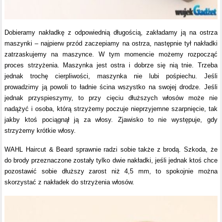
Dobieramy nakładkę z odpowiednią długością, zakładamy ją na ostrza
maszynki – najpierw przód zaczepiamy na ostrza, następnie tył nakładki
zatrzaskujemy na maszynce. W tym momencie możemy rozpocząć
proces strzyżenia. Maszynka jest ostra i dobrze się nią tnie. Trzeba
jednak trochę cierpliwości, maszynka nie lubi pośpiechu. Jeśli
prowadzimy ją powoli to ładnie ścina wszystko na swojej drodze. Jeśli
jednak przyspieszymy, to przy cięciu dłuższych włosów może nie
nadążyć i osoba, którą strzyżemy poczuje nieprzyjemne szarpnięcie, tak
jakby ktoś pociągnął ją za włosy. Zjawisko to nie występuje, gdy
strzyżemy krótkie włosy.
WAHL Haircut & Beard sprawnie radzi sobie także z brodą. Szkoda, że
do brody przeznaczone zostały tylko dwie nakładki, jeśli jednak ktoś chce
pozostawić sobie dłuższy zarost niż 4,5 mm, to spokojnie można
skorzystać z nakładek do strzyżenia włosów.