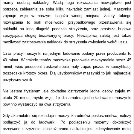
mamy osobną nakładkę. Wadą tego rozwiązania niewątpliwie jest
potrzeba zabierania ze sobą kilku nakładek zamiast jednej. Maszynka
zajmuje więc w naszym bagażu więcej miejsca. Zalety takiego
rozwiązania to brak możliwości przypadkowego przestawienia się
nakładki na inną długość podczas strzyżenia, oraz prostsza budowa
sprzyjająca długiej bezawaryjnej pracy. Niewątpliwą zaletą jest także
możliwość zastosowania nakładek do strzyżenia owłosienia wokół uszu.
Czas pracy maszynki na jednym ładowaniu podany przez producenta to
40 minut. W trakcie testów maszynka pracowała maksymalnie przez 45
minut, więc producent zostawił sobie mały zapas pisząc w specyfikacji
troszeczkę krótszy okres. Dla użytkowników maszynki to jak najbardziej
pozytywny wynik.
Nie jestem fryzjerem, ale dokładne ostrzyżenie jednej osoby zajęło mi
około 20 minut, myślę więc, że dla amatora jedno ładowanie maszynki
powinno wystarczyć na dwa strzyżenia.
Gdy akumulator się rozładuje i maszynka odmówi posłuszeństwa, należy
podłączyć ją do ładowarki. Po podłączeniu możemy dokończyć
przerwane strzyżenie, chociaż praca na kablu jest zdecydowanie mniej