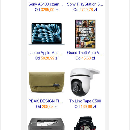
Sony A6400 czarny + 16-50mm
Sony PlayStation 5 Digital Edition
Od
3295,00
zł
Od
2729,78
zł
Laptop Apple MacBook Air 13,6"/M4/16GB/512GB/macOS (MC6U4ZEA)
Grand Theft Auto V (Digital)
Od
5928,99
zł
Od
45,60
zł
PEAK DESIGN FIELD POUCH v2 Kelp - OLIWKOWA Torba Foto z PASKIEM
Tp Link Tapo C500
Od
208,05
zł
Od
139,99
zł