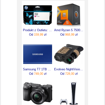
Produkt z Outletu: Tusz HP 727 B3P20A 130ml M Oryginał no box
Amd Ryzen 5 7500X3D 4 GHz 96 MB L3 TRAY(100000001904)
Od
159,99
zł
Od
968,99
zł
Samsung T7 1TB Niebieski (MU-PC1T0H/WW)
Evolveo NightVision W25
Od
749,00
zł
Od
728,00
zł