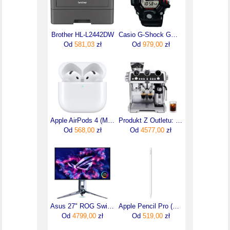
Brother HL-L2442DW
Casio G-Shock GW-9400-1ER
Od
581,03
zł
Od
979,00
zł
Apple AirPods 4 (MXP63ZM/A)
Produkt Z Outletu: Ekspres Kolbowy Do Kawy Laspecialista Delonghi Ec9865.M Kawa Mrożona
Od
568,00
zł
Od
4577,00
zł
Asus 27" ROG Swift OLED PG27AQWP-W (90LM0CF2B01971)
Apple Pencil Pro (MX2D3ZMA)
Od
4799,00
zł
Od
519,00
zł