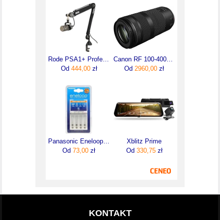
Rode PSA1+ Professional Studio Arm
Canon RF 100-400mm F5.6-8 IS USM (5050C005)
Od
444,00
zł
Od
2960,00
zł
Panasonic Eneloop BQ-CC55
Xblitz Prime
Od
73,00
zł
Od
330,75
zł
KONTAKT