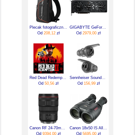
Plecak fotograficzny K&F Concept na jedno ramię Sling
GIGABYTE GeForce RTX 5070 WINDFORCE OC SFF 12GB DLSS 4
Od
208,12
zł
Od
2979,00
zł
Red Dead Redemption 2 (Digital)
Sennheiser Soundprotex Ochronne Zatyczki Stopery 1083145
Od
50,56
zł
Od
156,99
zł
Canon RF 24-70mm F2.8L IS USM (3680C005)
Canon 18x50 IS All Weather (4624A002AA)
Od
9394,00
zł
Od
5695,00
zł