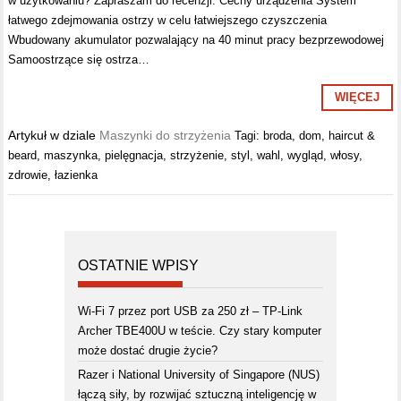
w użytkowaniu? Zapraszam do recenzji. Cechy urządzenia System
łatwego zdejmowania ostrzy w celu łatwiejszego czyszczenia
Wbudowany akumulator pozwalający na 40 minut pracy bezprzewodowej
Samoostrzące się ostrza…
WIĘCEJ
Artykuł w dziale
Maszynki do strzyżenia
Tagi:
broda
,
dom
,
haircut &
beard
,
maszynka
,
pielęgnacja
,
strzyżenie
,
styl
,
wahl
,
wygląd
,
włosy
,
zdrowie
,
łazienka
OSTATNIE WPISY
Wi-Fi 7 przez port USB za 250 zł – TP-Link
Archer TBE400U w teście. Czy stary komputer
może dostać drugie życie?
Razer i National University of Singapore (NUS)
łączą siły, by rozwijać sztuczną inteligencję w