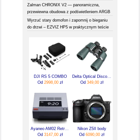
Zalman CHRONIX V2 — panoramiczna,
przewiewna obudowa z podświetleniem ARGB
Wyrzuć stary domofon i zapomnij o bieganiu
do drzwi – EZVIZ HP5 w praktycznym teście
DJI RS 5 COMBO
Delta Optical Discovery 10x50
Od
2998,00
zł
Od
349,00
zł
Ayaneo AM02 Retro (MINIPCAM027840HS321024)
Nikon Z5II body
Od
3147,00
zł
Od
6090,00
zł