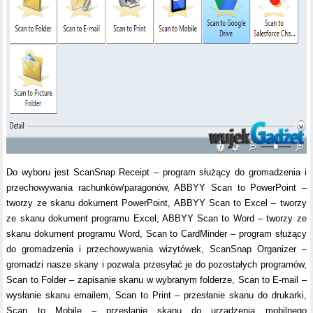
Do wyboru jest ScanSnap Receipt – program służący do gromadzenia i
przechowywania rachunków/paragonów, ABBYY Scan to PowerPoint –
tworzy ze skanu dokument PowerPoint, ABBYY Scan to Excel – tworzy
ze skanu dokument programu Excel, ABBYY Scan to Word – tworzy ze
skanu dokument programu Word, Scan to CardMinder – program służący
do gromadzenia i przechowywania wizytówek, ScanSnap Organizer –
gromadzi nasze skany i pozwala przesyłać je do pozostałych programów,
Scan to Folder – zapisanie skanu w wybranym folderze, Scan to E-mail –
wysłanie skanu emailem, Scan to Print – przesłanie skanu do drukarki,
Scan to Mobile – przesłanie skanu do urządzenia mobilnego