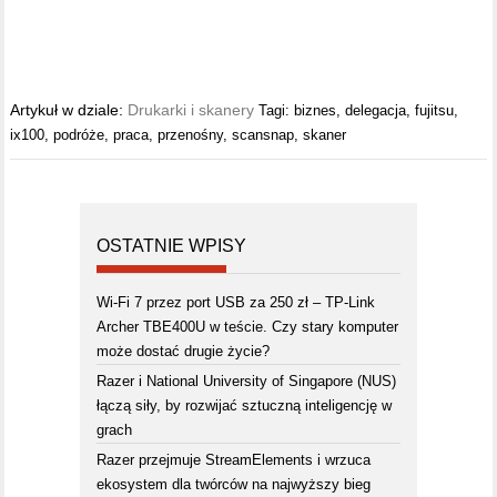
Artykuł w dziale:
Drukarki i skanery
Tagi:
biznes
,
delegacja
,
fujitsu
,
ix100
,
podróże
,
praca
,
przenośny
,
scansnap
,
skaner
OSTATNIE WPISY
Wi-Fi 7 przez port USB za 250 zł – TP-Link
Archer TBE400U w teście. Czy stary komputer
może dostać drugie życie?
Razer i National University of Singapore (NUS)
łączą siły, by rozwijać sztuczną inteligencję w
grach
Razer przejmuje StreamElements i wrzuca
ekosystem dla twórców na najwyższy bieg