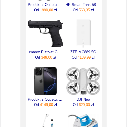
Produkt z Outletu: Sennheiser Hdb 630 Słuchawki Bezprzewodowe Openbox
HP Smart Tank 580 AiO (1F3Y2A)
Od
1990,00
zł
Od
563,35
zł
umarex Pistolet GNB Heckler&Koch HK45 2.5978
ZTE MC889 5G
Od
349,00
zł
Od
4139,99
zł
Produkt z Outletu: Apple Iphone 16 Pro 128Gb Tytan Czarny Black Titanium
DJI Neo
Od
4149,00
zł
Od
629,00
zł