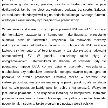
pakowaniu go do teczki, plecaka, czy torby trzeba pamiętać o jego
delikatności, tak by nie uległ uszkodzeniu podczas transportu. Szkoda,
ze producent nie zdecydował się na dodanie solidnego, twardego futerału,
w którym skaner mógłby być bezpiecznie przenoszony.
W zestawie ze skanerem otrzymujemy przewód USB/microUSB służący
do kontaktów urządzenia z komputerem (konfiguracja, przesyłanie
skanów), oraz do ładowania urządzenia. Do ładowania możemy
wykorzystać każą ładowarkę o napięciu 5V, lub gniazda USB naszego
laptopa czy komputera. W terenie możemy też skorzystać z ładowarki
samochodowej 5V. W pudełku znajdziemy także płytę z
oprogramowaniem i sterownikami do skanera. W przypadku gdy nie
posiadamy napędu DVD, co nie dziwi w przypadku korzystania z
ultrabooków, czy netbooków, sterowniki i oprogramowanie są dostępne do
pobrania na stronie producenta. Ostatnią rzeczą w zestawie jest
instrukcja obsługi, niestety nie ma wersji w języku polskim, ale instalacja
jest na tyle prosta, że każdy powinien sobie z nią poradzić. Wszystko
jest ładnie pokazane, a po włączeniu instalacji na komputerze, instalator
poprowadzi nas krok po kroku objaśniając wszystko po drodze. Niestety
podobnie jak instrukcja, także program nie posiada wersji polskiej.