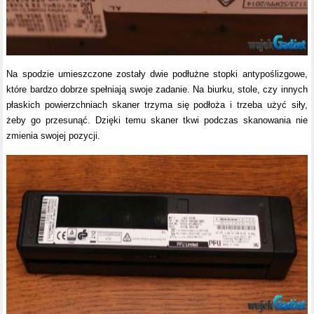
Na spodzie umieszczone zostały dwie podłużne stopki antypoślizgowe,
które bardzo dobrze spełniają swoje zadanie. Na biurku, stole, czy innych
płaskich powierzchniach skaner trzyma się podłoża i trzeba użyć siły,
żeby go przesunąć. Dzięki temu skaner tkwi podczas skanowania nie
zmienia swojej pozycji.