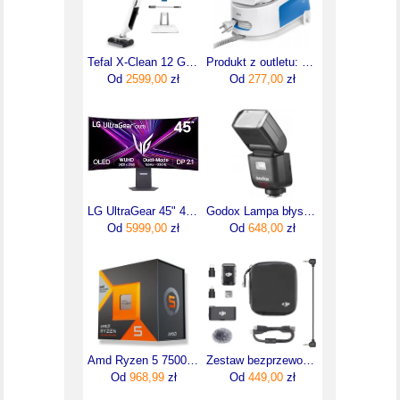
Tefal X-Clean 12 GF7257F1
Produkt z outletu: Żelazko z generatorem pary Stacja parowa CareStyle 1 Braun IS1012BL
Od
2599,00
zł
Od
277,00
zł
LG UltraGear 45" 45GX950A-B
Godox Lampa błyskowa V480F TTL Li-ion do Fuji
Od
5999,00
zł
Od
648,00
zł
Amd Ryzen 5 7500X3D 4 GHz 96 MB L3 TRAY(100000001904)
Zestaw bezprzewodowy audio DJI Mic 2 Basic (1 TX + 1 RX)
Od
968,99
zł
Od
449,00
zł