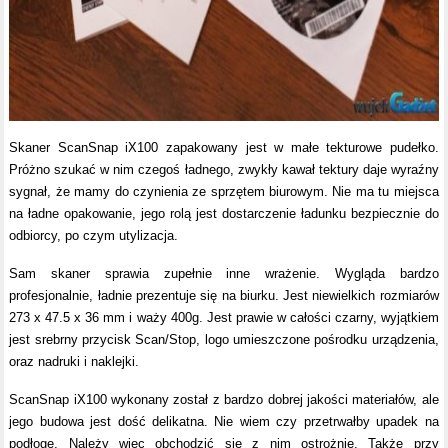
Skaner ScanSnap iX100 zapakowany jest w małe tekturowe pudełko.
Próżno szukać w nim czegoś ładnego, zwykły kawał tektury daje wyraźny
sygnał, że mamy do czynienia ze sprzętem biurowym. Nie ma tu miejsca
na ładne opakowanie, jego rolą jest dostarczenie ładunku bezpiecznie do
odbiorcy, po czym utylizacja.
Sam skaner sprawia zupełnie inne wrażenie. Wygląda bardzo
profesjonalnie, ładnie prezentuje się na biurku. Jest niewielkich rozmiarów
273 x 47.5 x 36 mm i waży 400g. Jest prawie w całości czarny, wyjątkiem
jest srebrny przycisk Scan/Stop, logo umieszczone pośrodku urządzenia,
oraz nadruki i naklejki.
ScanSnap iX100 wykonany został z bardzo dobrej jakości materiałów, ale
jego budowa jest dość delikatna. Nie wiem czy przetrwałby upadek na
podłogę. Należy więc obchodzić się z nim ostrożnie. Także przy