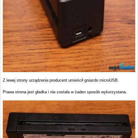
Z lewej strony urządzenia producent umieścił gniazdo microUSB.
Prawa strona jest gładka i nie została w żaden sposób wykorzystana.