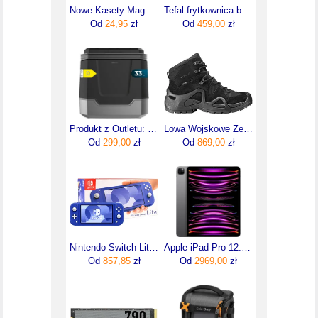
Nowe Kasety Magnetofonowe Audio Maxell 90min 10szt
Tefal frytkownica beztłuszczowa Air Fryer Dual Easy Fry EY942HE0
Od
24,95
zł
Od
459,00
zł
Produkt z Outletu: Cecotec Bolero Travelcooling 33L D Lodówka Turystyczna
Lowa Wojskowe Zephyr Gtx Mid Tf Ls Czarne
Od
299,00
zł
Od
869,00
zł
Nintendo Switch Lite Blue
Apple iPad Pro 12.9" M2 1TB WiFi Gwiezdna Szarość (MNXW3FDA)
Od
857,85
zł
Od
2969,00
zł