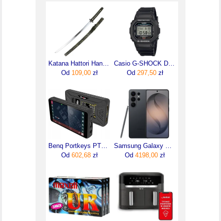
Katana Hattori Hanzo Nero Hh029 Nero Replika Miecza Samurajskiego
Casio G-SHOCK DW-5600UE-1ER
Od
109,00
zł
Od
297,50
zł
Benq Portkeys PT5 II 5 Inch 4K HDMI Touchscreen Monitor
Samsung Galaxy S26 Ultra SM-S948 5G 12/256GB Czarny
Od
602,68
zł
Od
4198,00
zł