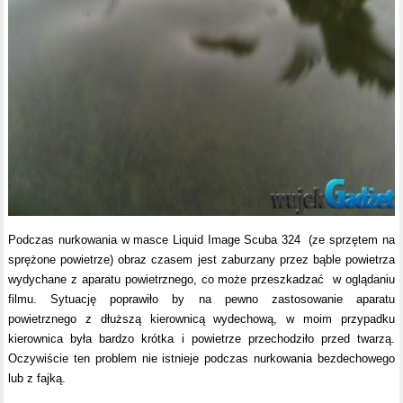
Podczas nurkowania w masce Liquid Image Scuba 324 (ze sprzętem na
sprężone powietrze) obraz czasem jest zaburzany przez bąble powietrza
wydychane z aparatu powietrznego, co może przeszkadzać w oglądaniu
filmu. Sytuację poprawiło by na pewno zastosowanie aparatu
powietrznego z dłuższą kierownicą wydechową, w moim przypadku
kierownica była bardzo krótka i powietrze przechodziło przed twarzą.
Oczywiście ten problem nie istnieje podczas nurkowania bezdechowego
lub z fajką.