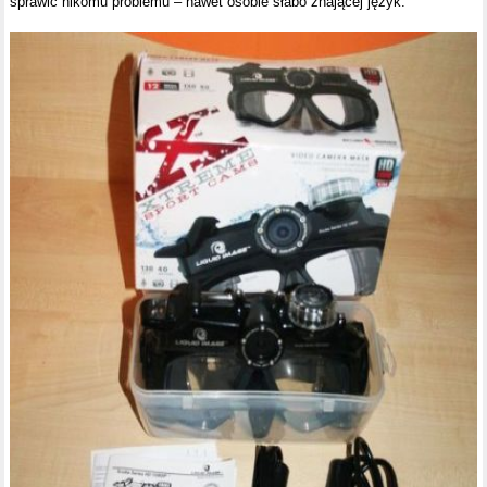
sprawić nikomu problemu – nawet osobie słabo znającej język.