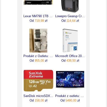
Lexar NM790 1TB M.2 (LNM790X001TRNNNG)
Lowepro Gearup Creator box M II Green Line (w magazynie!)
Od
719,99
zł
Od
114,64
zł
Produkt z Outletu: Streambox Extender Dvi Światłowód
Microsoft Office 2024 Home PL (EP206862)
Od
955,00
zł
Od
438,50
zł
SanDisk microSDXC Extreme 128GB 190/90 MB/s A2 C10 V30 UHS-I U3 (SDSQXAA128GGN6MA)
Produkt z outletu: Sony Telewizor Bravia 42 Cali Xr-42A90K | Oled 4K Ultra Hd (XR42A90KAEP)
Od
158,00
zł
Od
5490,00
zł