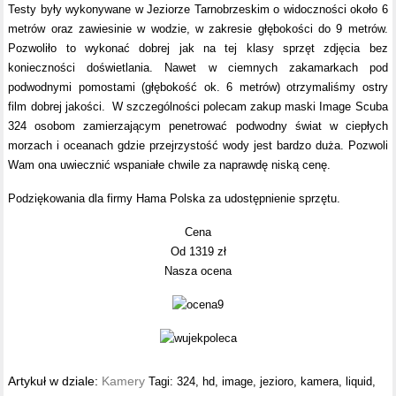
Testy były wykonywane w Jeziorze Tarnobrzeskim o widoczności około 6
metrów oraz zawiesinie w wodzie, w zakresie głębokości do 9 metrów.
Pozwoliło to wykonać dobrej jak na tej klasy sprzęt zdjęcia bez
konieczności doświetlania. Nawet w ciemnych zakamarkach pod
podwodnymi pomostami (głębokość ok. 6 metrów) otrzymaliśmy ostry
film dobrej jakości. W szczególności polecam zakup maski Image Scuba
324 osobom zamierzającym penetrować podwodny świat w ciepłych
morzach i oceanach gdzie przejrzystość wody jest bardzo duża. Pozwoli
Wam ona uwiecznić wspaniałe chwile za naprawdę niską cenę.
Podziękowania dla firmy Hama Polska za udostępnienie sprzętu.
Cena
Od 1319 zł
Nasza ocena
Artykuł w dziale:
Kamery
Tagi:
324
,
hd
,
image
,
jezioro
,
kamera
,
liquid
,