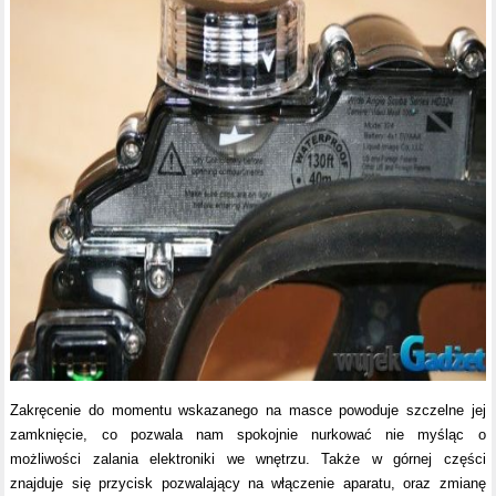
Zakręcenie do momentu wskazanego na masce powoduje szczelne jej
zamknięcie, co pozwala nam spokojnie nurkować nie myśląc o
możliwości zalania elektroniki we wnętrzu. Także w górnej części
znajduje się przycisk pozwalający na włączenie aparatu, oraz zmianę