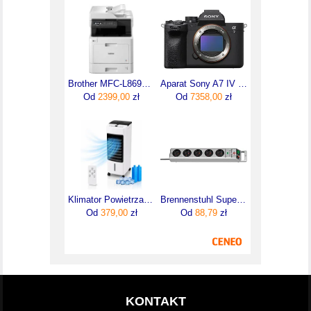
Brother MFC-L8690CDW
Aparat Sony A7 IV ILCE7M4B
Od
2399,00
zł
Od
7358,00
zł
Klimator Powietrza 3w1 ADM – Nawilżacz, Oczyszczacz i Ochładzacz Powietrza
Brennenstuhl Super-Solid-Line (1153340315)
Od
379,00
zł
Od
88,79
zł
KONTAKT