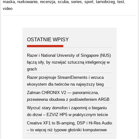
maska
,
nurkowanie
,
recenzja
,
scuba
,
series
,
sport
,
tarnobrzeg
,
test
,
video
OSTATNIE WPISY
Razer i National University of Singapore (NUS)
łączą siły, by rozwijać sztuczną inteligencję w
grach
Razer przejmuje StreamElements i wrzuca
ekosystem dla twórców na najwyższy bieg
Zalman CHRONIX V2 — panoramiczna,
przewiewna obudowa z podświetleniem ARGB
Wyrzuć stary domofon i zapomnij o bieganiu
do drzwi – EZVIZ HP5 w praktycznym teście
Creative XF1 to Bi-amping, DSP i Hi-Res Audio
– to więcej niż typowe głośniki komputerowe