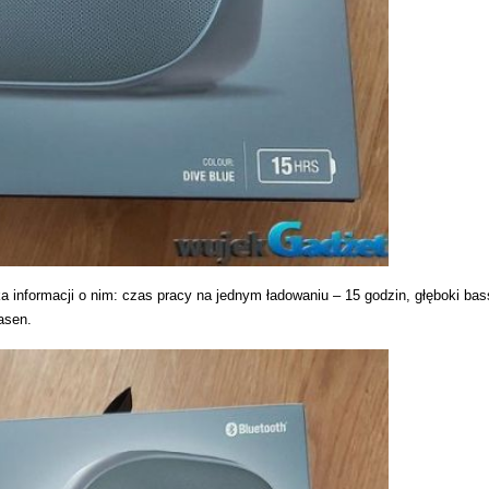
ka informacji o nim: czas pracy na jednym ładowaniu – 15 godzin, głęboki bas
asen.