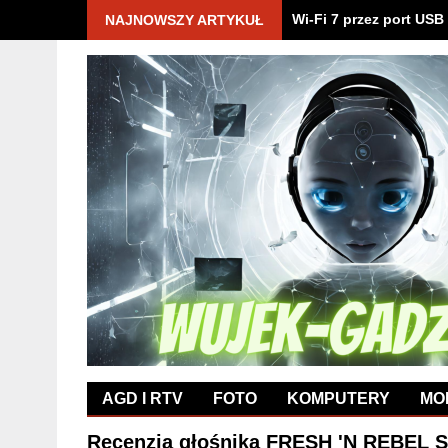
Razer i National Univer
NAJNOWSZY ARTYKUŁ
AGD I RTV
FOTO
KOMPUTERY
MO
Recenzja głośnika FRESH 'N REBEL 