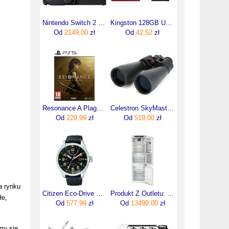
Nintendo Switch 2 Czarna
Kingston 128GB USB 3.2 Gen 1 DataTraveler Exodia M Black + Red (DTXM128GB)
Od
2149,00
zł
Od
42,52
zł
Resonance A Plague Tale Legacy (Gra PS5)
Celestron SkyMaster 25x70 (71008)
Od
229,99
zł
Od
519,00
zł
:
a rynku
Citizen Eco-Drive Sport AW5000-24E
Produkt Z Outletu: Chłodziarko-Zamrażarka Liebherr ICBNci 5183
łe,
Od
577,99
zł
Od
13499,00
zł
my się