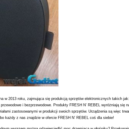
 w 2013 roku, zajmująca się produkcją sprzętów elektronicznych takich jak
ki przewodowe i bezprzewodowe. Produkty FRESH N’ REBEL wyróżniają się n
iałami zastosowanymi w produkcji swoich sprzętów. Urządzenia są więc trwa
 bo każdy z nas znajdzie w ofercie FRESH N’ REBEL coś dla siebie!
 jednym wyrazem można odzwierciedlić moc drzemiącą w głośniku? Przekonaj