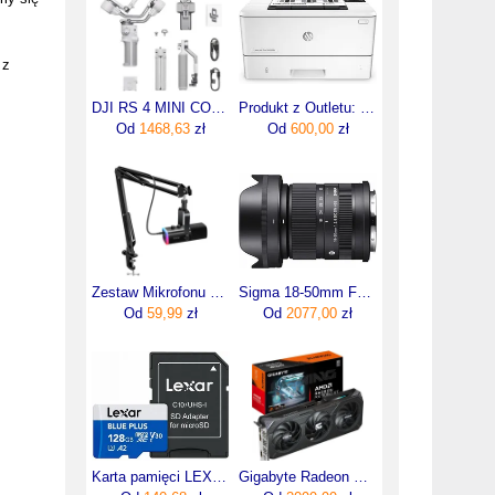
 z
DJI RS 4 MINI COMBO
Produkt z Outletu: Drukarka HP Laser MONO M402dn 88 tys
Od
1468,63
zł
Od
600,00
zł
Zestaw Mikrofonu Do Gier Usb
Sigma 18-50mm F2.8 DC DN Contemporary Sony E
Od
59,99
zł
Od
2077,00
zł
Karta pamięci LEXAR microSDXC 128GB Blue Plus UHS-I 170MB/s C10 A2 U3 V30
Gigabyte Radeon RX 9060 XT GAMING OC 16GB GDDR6 FSR (GVR9060XTGAMINGOC16GD)