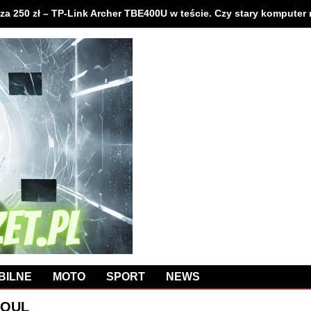
sity of Singapore (NUS) łączą siły, by rozwijać sztuczną inteligen
BILNE
MOTO
SPORT
NEWS
SOUL