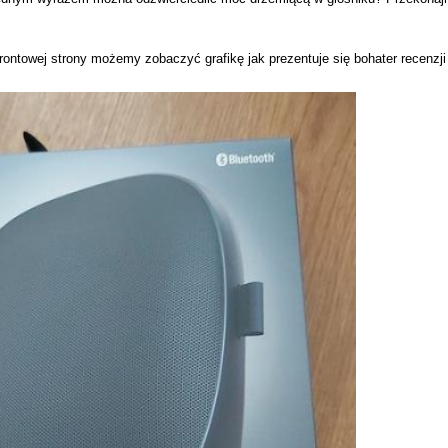
frontowej strony możemy zobaczyć grafikę jak prezentuje się bohater recenzji