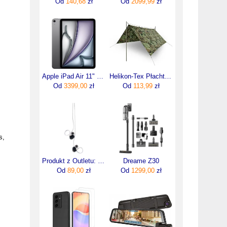
Od
140,68
zł
Od
2099,99
zł
Apple iPad Air 11" 8 gen. 128GB Wi-Fi Gwiezdna szarość
Helikon-Tex Płachta Biwakowa Supertarp Us Woodland
Od
3399,00
zł
Od
113,99
zł
s,
Produkt z Outletu: Moondrop Chu Ii Słuchawki Douszne
Dreame Z30
Od
89,00
zł
Od
1299,00
zł