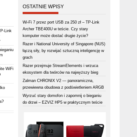
OSTATNIE WPISY
Wi-Fi 7 przez port USB za 250 zł – TP-Link
Archer TBE400U w teście. Czy stary
TP-Link
komputer może dostać drugie życie?
y
?
Razer i National University of Singapore (NUS)
bieganiu
łączą siły, by rozwijać sztuczną inteligencję w
ym
grach
Razer przejmuje StreamElements i wrzuca
ite WiFi
ekosystem dla twórców na najwyższy bieg
a
Zalman CHRONIX V2 — panoramiczna,
przewiewna obudowa z podświetleniem ARGB
lko
Wyrzuć stary domofon i zapomnij o bieganiu
a?
do drzwi – EZVIZ HP5 w praktycznym teście