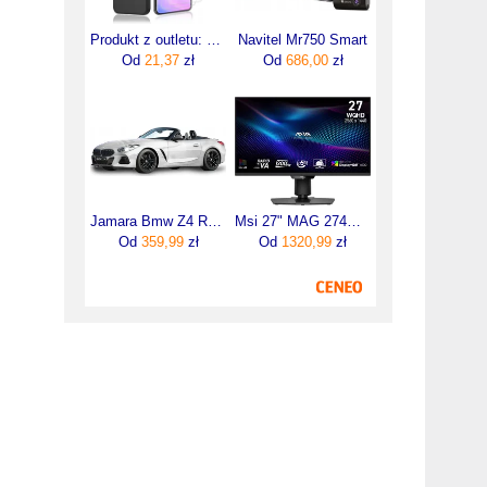
Produkt z outletu: Etui Szkło Agedate Samsung Galaxy S23 Fe Pancerne 3 W 1
Navitel Mr750 Smart
Od
21,37
zł
Od
686,00
zł
Jamara Bmw Z4 Roadster 1:14 Weiss 6+
Msi 27" MAG 274QPF X30MV (MAG274QPF)
Od
359,99
zł
Od
1320,99
zł