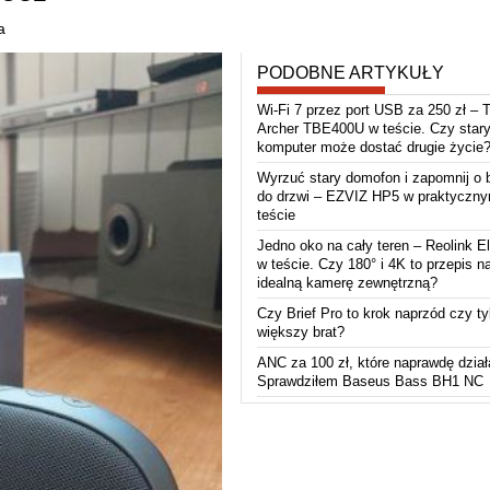
a
PODOBNE ARTYKUŁY
Wi-Fi 7 przez port USB za 250 zł – 
Archer TBE400U w teście. Czy star
komputer może dostać drugie życie
Wyrzuć stary domofon i zapomnij o 
do drzwi – EZVIZ HP5 w praktyczn
teście
Jedno oko na cały teren – Reolink El
w teście. Czy 180° i 4K to przepis n
idealną kamerę zewnętrzną?
Czy Brief Pro to krok naprzód czy ty
większy brat?
ANC za 100 zł, które naprawdę dział
Sprawdziłem Baseus Bass BH1 NC