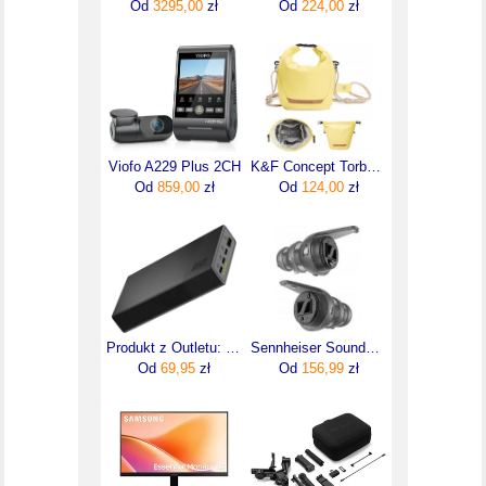
Od
3295,00
zł
Od
224,00
zł
Viofo A229 Plus 2CH
K&F Concept Torba fotograficzna Urban Wander Sling U11 5 l żółta
Od
859,00
zł
Od
124,00
zł
Produkt z Outletu: Greencell Powerplay20S Powerbank 20000Mah 22.5W Pd Usb C Z Szybkim Ładowaniem Do Iphone 15 14 13 12 Samsung Galaxy S24
Sennheiser Soundprotex Ochronne Zatyczki Stopery 1083145
Od
69,95
zł
Od
156,99
zł