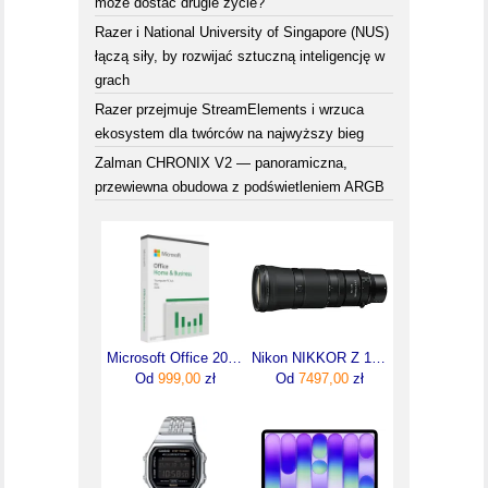
może dostać drugie życie?
Razer i National University of Singapore (NUS)
łączą siły, by rozwijać sztuczną inteligencję w
grach
Razer przejmuje StreamElements i wrzuca
ekosystem dla twórców na najwyższy bieg
Zalman CHRONIX V2 — panoramiczna,
przewiewna obudowa z podświetleniem ARGB
Microsoft Office 2024 Home & Business PL (EP206675)
Nikon NIKKOR Z 180-600mm f/5.6-6.3 VR
Od
999,00
zł
Od
7497,00
zł