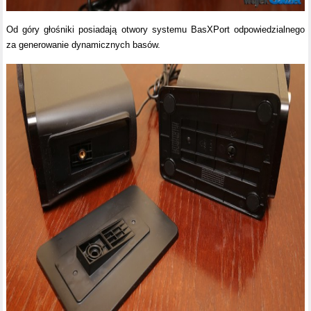
Od góry głośniki posiadają otwory systemu BasXPort odpowiedzialnego
za generowanie dynamicznych basów.