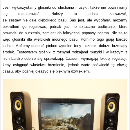
Jeśli wykorzystamy głośniki do słuchania muzyki, także nie powinniśmy
się rozczarować. Należy tu jednak zauważyć,
że zestaw nie daje głębokiego basu. Bas jest, ale wycofany, możemy
pokrętłem go regulować, jednak jest to sztuczne podbijanie, które
prowadzi do buczenia, zamiast do faktycznej poprawy pasma. Nie są to
więc głośniki dla wielbicieli mocnego basu. Pomimo tego grają bardzo
ładnie. Możemy docenić piękne wysokie tony i szeroki dobrze brzmiący
środek. Testowałem głośniki z różnymi rodzajami muzyki i w każdym z
nich bardzo dobrze się sprawdzają. Czasem wymagają lekkiej regulacji,
żeby osiągnąć właściwe brzmienie, jednak warto poświęcić tę chwilę
czasu, aby później cieszyć się pięknym dźwiękiem.