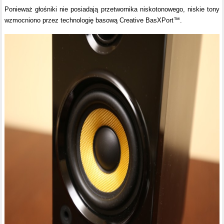
Ponieważ głośniki nie posiadają przetwornika niskotonowego, niskie tony
wzmocniono przez technologię basową Creative BasXPort™.