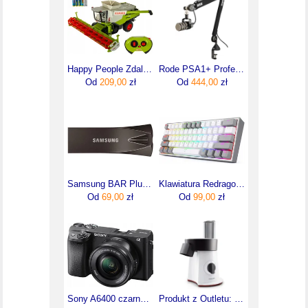
Happy People Zdalnie Sterowany Kombajn Claas Lexion 780 Rc
Rode PSA1+ Professional Studio Arm
Od
209,00
zł
Od
444,00
zł
Samsung BAR Plus 64GB Titan Gray (MUF-64BE4/EU)
Klawiatura Redragon Fizz RGB Biała (K617WGRGB)
Od
69,00
zł
Od
99,00
zł
Sony A6400 czarny + 16-50mm
Produkt z Outletu: PHILIPS Odnowiony fabrycznie Kolekcja Viva Urządzenie do przygotowywania sałatek HR1388/80R1