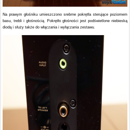
Na prawym głośniku umieszczono srebrne pokrętła sterujące poziomem
basu, trebli i głośnością. Pokrętło głośności jest podświetlone niebieską
diodą i służy także do włączania i wyłączania zestawu.