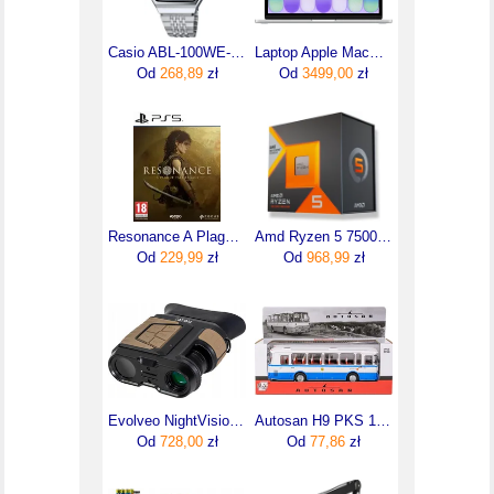
Casio ABL-100WE-1BEF
Laptop Apple MacBook Neo 13"/A18 Pro/8GB/512GB/macOS (MHFC4ZEA)
Od
268,89
zł
Od
3499,00
zł
Resonance A Plague Tale Legacy (Gra PS5)
Amd Ryzen 5 7500X3D 4 GHz 96 MB L3 TRAY(100000001904)
Od
229,99
zł
Od
968,99
zł
Evolveo NightVision W25
Autosan H9 PKS 1:43 Model Autobusu PRL Kolekcjonerski niebieski
Od
728,00
zł
Od
77,86
zł