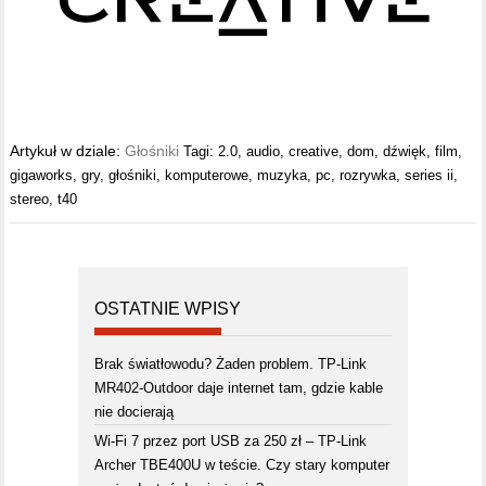
Artykuł w dziale:
Głośniki
Tagi:
2.0
,
audio
,
creative
,
dom
,
dźwięk
,
film
,
gigaworks
,
gry
,
głośniki
,
komputerowe
,
muzyka
,
pc
,
rozrywka
,
series ii
,
stereo
,
t40
OSTATNIE WPISY
Brak światłowodu? Żaden problem. TP-Link
MR402-Outdoor daje internet tam, gdzie kable
nie docierają
Wi-Fi 7 przez port USB za 250 zł – TP-Link
Archer TBE400U w teście. Czy stary komputer