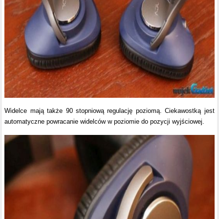
Widelce mają także 90 stopniową regulację poziomą. Ciekawostką jest
automatyczne powracanie widelców w poziomie do pozycji wyjściowej.