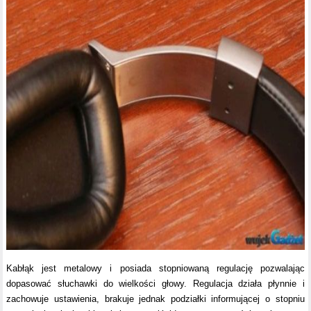
Kabłąk jest metalowy i posiada stopniowaną regulację pozwalając
dopasować słuchawki do wielkości głowy. Regulacja działa płynnie i
zachowuje ustawienia, brakuje jednak podziałki informującej o stopniu