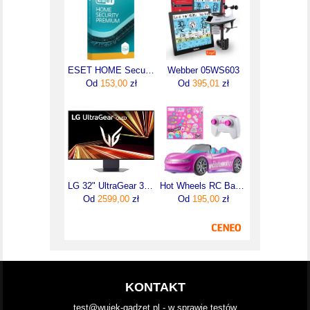
ESET HOME Security Premium (1 urządzenie / 1 rok)
Webber 05WS603
Od
153,00
zł
Od
395,01
zł
LG 32" UltraGear 32GX850A-B (32GX850ABAEU)
Hot Wheels RC Barbie Zdalnie sterowany samochód JBH05
Od
2599,00
zł
Od
195,00
zł
KONTAKT
test@wujek-gadzet.pl - w sprawie testów