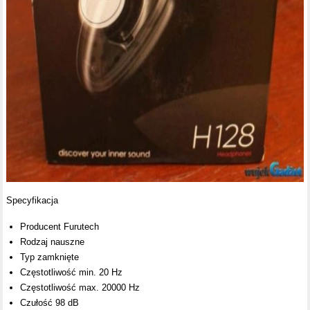
Specyfikacja
Producent Furutech
Rodzaj nauszne
Typ zamknięte
Częstotliwość min. 20 Hz
Częstotliwość max. 20000 Hz
Czułość 98 dB