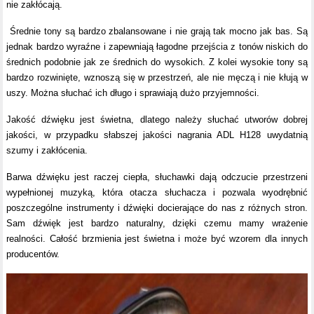
nie zakłócają.
Średnie tony są bardzo zbalansowane i nie grają tak mocno jak bas. Są
jednak bardzo wyraźne i zapewniają łagodne przejścia z tonów niskich do
średnich podobnie jak ze średnich do wysokich. Z kolei wysokie tony są
bardzo rozwinięte, wznoszą się w przestrzeń, ale nie męczą i nie kłują w
uszy. Można słuchać ich długo i sprawiają dużo przyjemności.
Jakość dźwięku jest świetna, dlatego należy słuchać utworów dobrej
jakości, w przypadku słabszej jakości nagrania ADL H128 uwydatnią
szumy i zakłócenia.
Barwa dźwięku jest raczej ciepła, słuchawki dają odczucie przestrzeni
wypełnionej muzyką, która otacza słuchacza i pozwala wyodrębnić
poszczególne instrumenty i dźwięki docierające do nas z różnych stron.
Sam dźwięk jest bardzo naturalny, dzięki czemu mamy wrażenie
realności. Całość brzmienia jest świetna i może być wzorem dla innych
producentów.