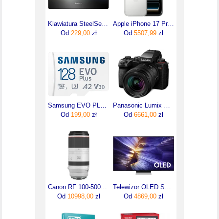
Klawiatura SteelSeries Apex 3
Apple iPhone 17 Pro 256GB Srebrny
Od
229,00
zł
Od
5507,99
zł
Samsung EVO PLUS microSDXC 128GB UHS-I U3 (MBMC128SAEU)
Panasonic Lumix S5II + 20-60mm f/3.5-5.6
Od
199,00
zł
Od
6661,00
zł
Canon RF 100-500mm F4.5-7.1L IS USM (4112C005)
Telewizor OLED Samsung QE65S90FATXXH 65 cali 4K UHD
Od
10998,00
zł
Od
4869,00
zł