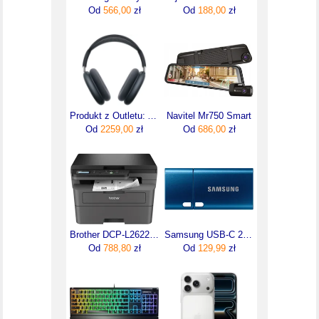
Od
566,00
zł
Od
188,00
zł
Produkt z Outletu: Apple Airpods Max 2 Słuchawki Bezprzewodowe Bluetooth Usb C Północ
Navitel Mr750 Smart
Od
2259,00
zł
Od
686,00
zł
Brother DCP-L2622DW
Samsung USB-C 2022 128GB (MUF-128DA/APC)
Od
788,80
zł
Od
129,99
zł