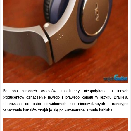
Po obu stronach widelców znajdziemy niespotykane u innych
producentów oznaczenie lewego i prawego kanału w języku Braille’a,
skierowane do osób niewidomych lub niedowidzących. Tradycyjne
oznaczenie kanałów znajduje się po wewnętrznej stronie kabłąka.