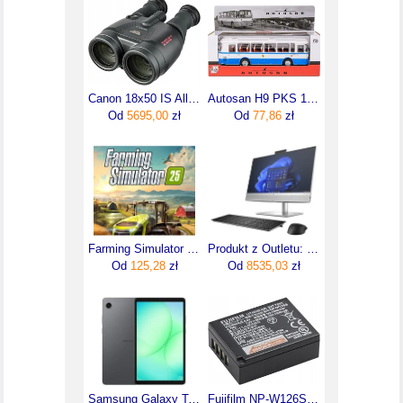
Canon 18x50 IS All Weather (4624A002AA)
Autosan H9 PKS 1:43 Model Autobusu PRL Kolekcjonerski niebieski
Od
5695,00
zł
Od
77,86
zł
Farming Simulator 25 (Digital)
Produkt z Outletu: Hp All in One EliteOne 840 G9 24" / 7B0W9EA / Intel i9-13 / 32GB / SSD 2TB / Intel UHD / FullHD / Win 11 Pro (160034)
Od
125,28
zł
Od
8535,03
zł
Samsung Galaxy Tab A11 8,7" 4/64GB Wi-Fi Szary (SM-X130NZAAEUB)
Fujifilm NP-W126S (16528470)