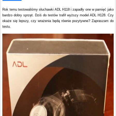
Rok temu testowaliśmy słuchawki ADL H118 i zapadły one w pamięć jako
bardzo dobry sprzęt. Dziś do testów trafił wyższy model ADL H128. Czy
okaże się lepszy, czy wrażenia będą równie pozytywne? Zapraszam do
testu.