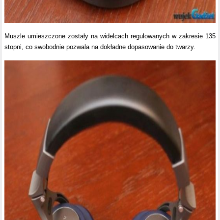
Muszle umieszczone zostały na widelcach regulowanych w zakresie 135
stopni, co swobodnie pozwala na dokładne dopasowanie do twarzy.