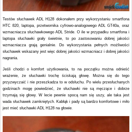
Testów słuchawek ADL H128 dokonałem przy wykorzystaniu smartfona
HTC 820, laptopa, przetwornika cyfrowo-analogowego ADL GT40a, oraz
wzmacniacza słuchawkowego ADL Stride. O ile w przypadku smartfona i
laptopa słuchawki grały świetnie, to po zastosowaniu dobrej jakości
wzmacniacza grają genialnie. Do wykorzystania pełnych możliwości
słuchawek wskazany jest więc dobrej jakości wzmacniacz i dobrej jakości
nagrania.
Jeśli chodzi o komfort użytkowania, to na początku można odnieść
wrażenie, że słuchawki trochę ściskają głowę. Można się do tego
przyzwyczaić i nie przeszkadza to w odsłuchu. Po wielu przesłuchanych
godzinach mogę powiedzieć, że słuchawki nie są męczące i dobrze
trzymają się głowy. W lecie pewnie spocą nam się uszy, ale taka jest
wada słuchawek zamkniętych. Kabłąk i pady są bardzo komfortowe i miło
jest mieć słuchawki ADL H128 na głowie.