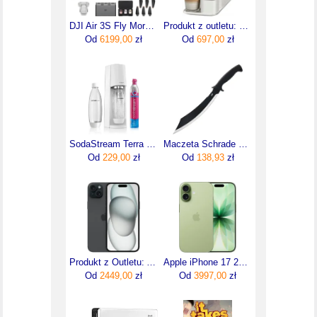
DJI Air 3S Fly More Combo RC 2
Produkt z outletu: Ekspres do kawy na kapsułki Nespresso DeLonghi EN510.W Latissima One
Od
6199,00
zł
Od
697,00
zł
SodaStream Terra Biały
Maczeta Schrade Decimate Parang
Od
229,00
zł
Od
138,93
zł
Produkt z Outletu: Apple Iphone 15 Plus 128Gb Czarny Black
Apple iPhone 17 256GB Szałwia
Od
2449,00
zł
Od
3997,00
zł