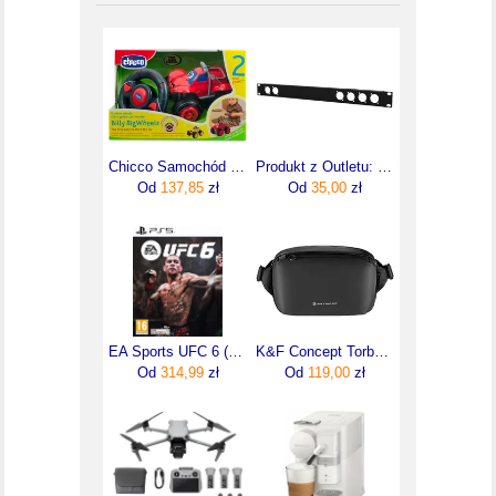
Chicco Samochód Billy Bigwheels Zdalnie Sterowany Czerwony
Produkt z Outletu: Caymon Panel maskujący do szaf rack 19”, 6x D, 1 HE - BP106
Od
137,85
zł
Od
35,00
zł
EA Sports UFC 6 (Gra PS5)
K&F Concept Torba Alpha Sling Bag 10 l Czarny
Od
314,99
zł
Od
119,00
zł