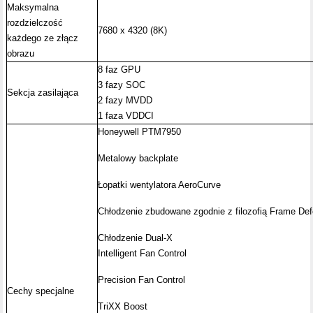
Maksymalna
rozdzielczość
7680 x 4320 (8K)
każdego ze złącz
obrazu
8 faz GPU
3 fazy SOC
Sekcja zasilająca
2 fazy MVDD
1 faza VDDCI
Honeywell PTM7950
Metalowy backplate
Łopatki wentylatora AeroCurve
Chłodzenie zbudowane zgodnie z filozofią Frame De
Chłodzenie Dual-X
Intelligent Fan Control
Precision Fan Control
Cechy specjalne
TriXX Boost