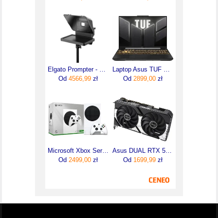
Elgato Prompter - Teleprompter (10WAD9901)
Laptop Asus TUF Gaming F16 FX607VJB-RL145 16"/Core 5/16GB/512GB/NoOS (FX607VJBRL145)
Od
4566,99
zł
Od
2899,00
zł
Microsoft Xbox Series S 1TB Biała
Asus DUAL RTX 5060 8GB OC (90YV0N12M0NA00)
Od
2499,00
zł
Od
1699,99
zł