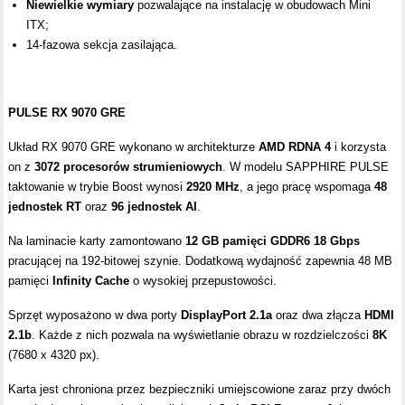
Niewielkie wymiary
pozwalające na instalację w obudowach Mini
ITX;
14-fazowa sekcja zasilająca.
PULSE RX 9070 GRE
Układ RX 9070 GRE wykonano w architekturze
AMD RDNA 4
i korzysta
on z
3072 procesorów strumieniowych
. W modelu SAPPHIRE PULSE
taktowanie w trybie Boost wynosi
2920 MHz
, a jego pracę wspomaga
48
jednostek RT
oraz
96 jednostek AI
.
Na laminacie karty zamontowano
12 GB pamięci GDDR6 18 Gbps
pracującej na 192-bitowej szynie. Dodatkową wydajność zapewnia 48 MB
pamięci
Infinity Cache
o wysokiej przepustowości.
Sprzęt wyposażono w dwa porty
DisplayPort 2.1a
oraz dwa złącza
HDMI
2.1b
. Każde z nich pozwala na wyświetlanie obrazu w rozdzielczości
8K
(7680 x 4320 px).
Karta jest chroniona przez bezpieczniki umiejscowione zaraz przy dwóch