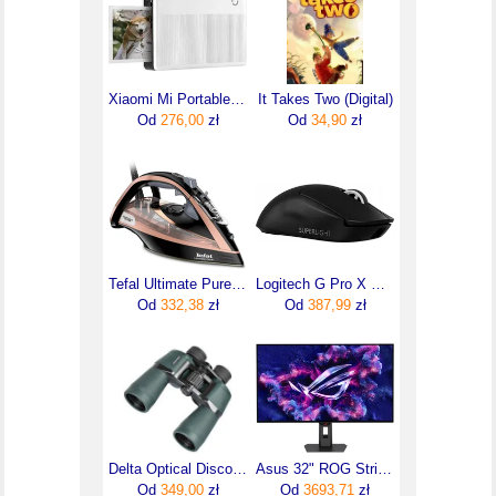
Xiaomi Mi Portable Photo Printer 1S
It Takes Two (Digital)
Od
276,00
zł
Od
34,90
zł
Tefal Ultimate Pure FV9845
Logitech G Pro X Superlight 2 (910007554)
Od
332,38
zł
Od
387,99
zł
Delta Optical Discovery 10x50
Asus 32" ROG Strix XG32UCWMG (90LM0BW0B01371)
Od
349,00
zł
Od
3693,71
zł