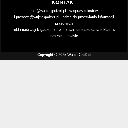
KONTAKT
test@wujek-gadzet.pl - w sprawie testów
i.prasowe@wujek-gadzet.pl - adres do przesyłania informacji
prasowych
reklama@wujek-gadzet.pl - w sprawie umieszczania reklam w
naszym serwisie
Copyright ® 2025 Wujek-Gadżet