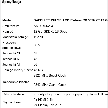
Specyfikacja
Model
SAPPHIRE PULSE AMD Radeon RX 9070 XT 12 G
Architektura
AMD RDNA 4
Pamięć
12 GB GDDR6 18 Gbps
Magistrala pamięci
192 bit
Procesory
3072
strumieniowe
Jednostki CU
48
Jednostki RT
48
Jednostki AI
96
Pamięć Infinity Cache
48 MB
2920 MHz Boost Clock
Taktowanie rdzenia
2340 MHz Game Clock
Układ chłodzenia
2 wentylatory Dual-X z podwójnym łożyskiem kulko
2x HDMI 2.1b
Złącza obrazu
2x DisplayPort 2.1a