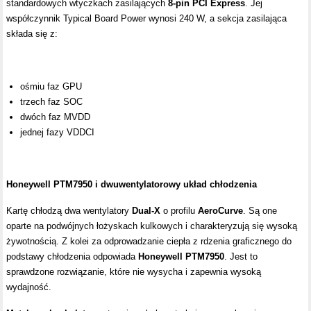
standardowych wtyczkach zasilających
8-pin PCI Express
. Jej
współczynnik Typical Board Power wynosi 240 W, a sekcja zasilająca
składa się z:
ośmiu faz GPU
trzech faz SOC
dwóch faz MVDD
jednej fazy VDDCI
Honeywell PTM7950 i dwuwentylatorowy układ chłodzenia
Kartę chłodzą dwa wentylatory
Dual-X
o profilu
AeroCurve
. Są one
oparte na podwójnych łożyskach kulkowych i charakteryzują się wysoką
żywotnością. Z kolei za odprowadzanie ciepła z rdzenia graficznego do
podstawy chłodzenia odpowiada
Honeywell PTM7950
. Jest to
sprawdzone rozwiązanie, które nie wysycha i zapewnia wysoką
wydajność.