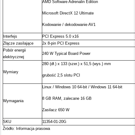
AMD Software Adrenalin Edition
Microsoft DirectX 12 Ultimate
Kodowanie / dekodowanie AV1
Interfejs
PCI Express 5.0 x16
Złącze zasilające
2x 8-pin PCI Express
Pobór energii
240 W Typical Board Power
elektrycznej
280 (dł.) x 133 (szer.) x 51,5 (wys.) mm
Wymiary
grubość 2,5 slotu PCI
Linux / Windows 10 64-bit / Windows 11 64-bit
8 GB RAM, zalecane 16 GB
Wymagania
Zasilacz 650 W
SKU
11354-01-20G
Źródło: Informacja prasowa