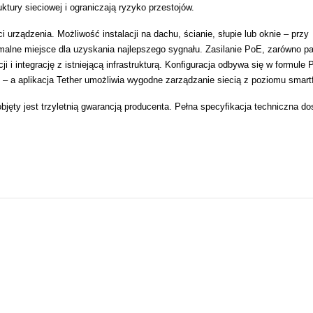
tury sieciowej i ograniczają ryzyko przestojów.
urządzenia. Możliwość instalacji na dachu, ścianie, słupie lub oknie – przy
alne miejsce dla uzyskania najlepszego sygnału. Zasilanie PoE, zarówno p
i i integrację z istniejącą infrastrukturą. Konfiguracja odbywa się w formule 
 – a aplikacja Tether umożliwia wygodne zarządzanie siecią z poziomu smart
objęty jest trzyletnią gwarancją producenta. Pełna specyfikacja techniczna d