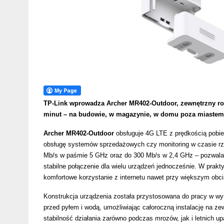
TP-Link wprowadza Archer MR402-Outdoor, zewnętrzny rou
minut – na budowie, w magazynie, w domu poza miastem c
Archer MR402-Outdoor
obsługuje 4G LTE z prędkością pobier
obsługę systemów sprzedażowych czy monitoring w czasie rz
Mb/s w paśmie 5 GHz oraz do 300 Mb/s w 2,4 GHz – pozwala 
stabilne połączenie dla wielu urządzeń jednocześnie. W prakt
komfortowe korzystanie z internetu nawet przy większym obcią
Konstrukcja urządzenia została przystosowana do pracy w w
przed pyłem i wodą, umożliwiając całoroczną instalację na 
stabilność działania zarówno podczas mrozów, jak i letnich 