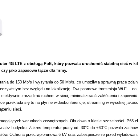
ter 4G LTE z obsługą PoE, który pozwala uruchomić stabilną sieć w ki
zy jako zapasowe łącze dla firmy.
ania do 150 Mb/s i wysyłania do 50 Mb/s, co umożliwia sprawną pracę zdaln
eczywistym bez względu na lokalizację. Dwupasmowa transmisja Wi-Fi – do
efektywnie zarządzać ruchem w sieci, minimalizować zakłócenia i zapewnić
yce przekłada się to na płynne wideokonferencje, streaming w wysokiej jakośc
żeniu sieci.
ymagających warunkach zewnętrznych. Obudowa o klasie szczelności IP65 ch
zewnątrz budynku. Zakres temperatur pracy od -30°C do +60°C pozwala zacho
upałów. Ochrona przeciwpiorunowa 6 kV oraz zabezpieczenie przed wyładowan