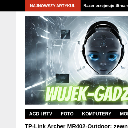
Razer przejmuje Strea
NAJNOWSZY ARTYKUŁ
AGD I RTV
FOTO
KOMPUTERY
MO
TP-Link Archer MR402-Outdoor: zewnę