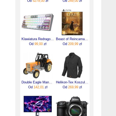
Od
5279,00
zł
Od
249,00
zł
Klawiatura Redragon Fizz RGB Biała (K617WGRGB)
Beast of Reincarnation (Gra PS5)
Od
99,00
zł
Od
209,99
zł
Double Eagle Manualny Żółty Traktor Ursus C-360
Helikon-Tex Koszula Woodsman Czarna M
Od
142,01
zł
Od
269,99
zł