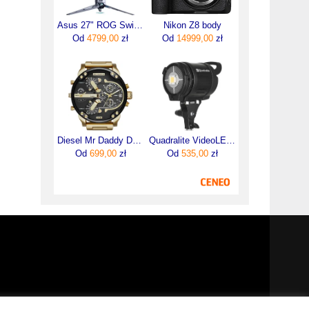
Asus 27" ROG Swift OLED PG27AQWP-W (90LM0CF2B01971)
Nikon Z8 body
Od
4799,00
zł
Od
14999,00
zł
Diesel Mr Daddy DZ7333
Quadralite VideoLED 600 lampa światła ciągłego
Od
699,00
zł
Od
535,00
zł