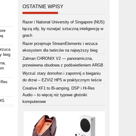
OSTATNIE WPISY
Razer i National University of Singapore (NUS)
łączą siły, by rozwijać sztuczną inteligencję w
pore
grach
ną
Razer przejmuje StreamElements i wrzuca
wrzuca
ekosystem dla twórców na najwyższy bieg
y bieg
Zalman CHRONIX V2 — panoramiczna,
na,
przewiewna obudowa z podświetleniem ARGB
em
Wyrzuć stary domofon i zapomnij o bieganiu
do drzwi – EZVIZ HP5 w praktycznym teście
i-Res
Creative XF1 to Bi-amping, DSP i Hi-Res
Audio – to więcej niż typowe głośniki
FX5
komputerowe