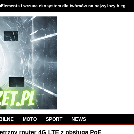
mElements i wrzuca ekosystem dla twórców na najwyższy bieg
BILNE
MOTO
SPORT
NEWS
trzny router 4G LTE z obsługą PoE