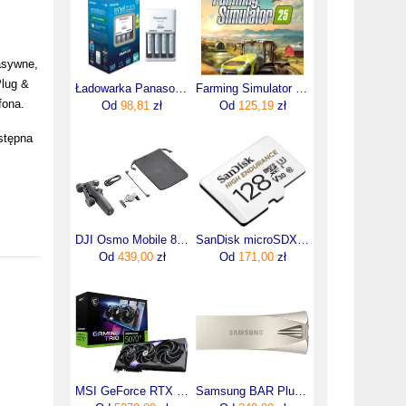
asywne,
Plug &
Ładowarka Panasonic BQ-CC51 + 4 x R03/AAA Eneloop
Farming Simulator 25 (Digital)
fona.
Od
98,81
zł
Od
125,19
zł
ostępna
DJI Osmo Mobile 8 Standard
SanDisk microSDXC 128GB High Endurance Class10 (SDSQQNR128GGN6IA)
Od
439,00
zł
Od
171,00
zł
MSI GeForce RTX 5070 Ti Gaming Trio OC 16GB (V531240R)
Samsung BAR Plus 256GB Champaign Silver (MUF-256BE3/EU)