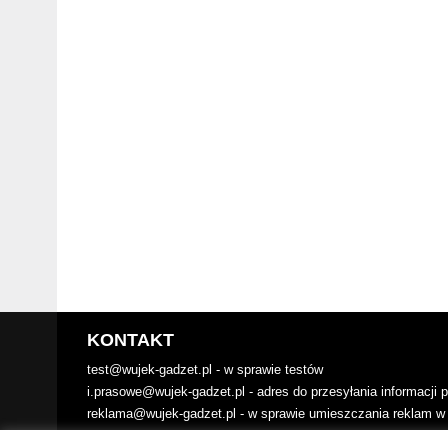
KONTAKT
test@wujek-gadzet.pl - w sprawie testów
i.prasowe@wujek-gadzet.pl - adres do przesyłania informacji
reklama@wujek-gadzet.pl - w sprawie umieszczania reklam w