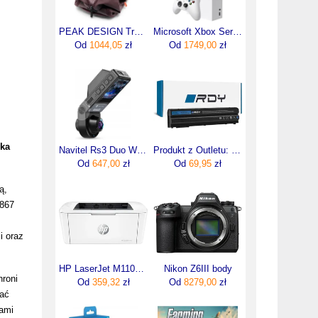
PEAK DESIGN Travel DUFFELPACK 65L Eclipse - FIOLETOWA TORBA
Microsoft Xbox Series S
Od
1044,05
zł
Od
1749,00
zł
lka
Navitel Rs3 Duo Wide
Produkt z Outletu: Rdy Bateria M5Y0X T54Fj 8858X Do Dell Latitude E5420 E5430 E5520 E5530 E6420 E6430 E6440 E6520 E6530 E6540
Od
647,00
zł
Od
69,95
zł
ą,
 867
i oraz
HP LaserJet M110w (7MD66F)
Nikon Z6III body
roni
Od
359,32
zł
Od
8279,00
zł
wać
iami