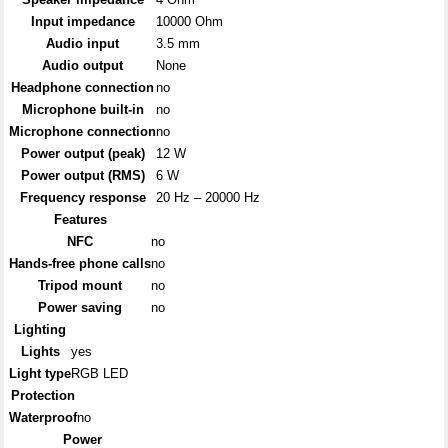
Input impedance
10000 Ohm
Audio input
3.5 mm
Audio output
None
Headphone connection
no
Microphone built-in
no
Microphone connection
no
Power output (peak)
12 W
Power output (RMS)
6 W
Frequency response
20 Hz – 20000 Hz
Features
NFC
no
Hands-free phone calls
no
Tripod mount
no
Power saving
no
Lighting
Lights
yes
Light type
RGB LED
Protection
Waterproof
no
Power