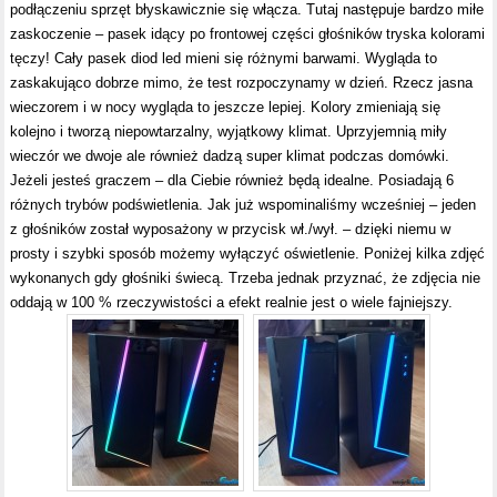
podłączeniu sprzęt błyskawicznie się włącza. Tutaj następuje bardzo miłe
zaskoczenie – pasek idący po frontowej części głośników tryska kolorami
tęczy! Cały pasek diod led mieni się różnymi barwami. Wygląda to
zaskakująco dobrze mimo, że test rozpoczynamy w dzień. Rzecz jasna
wieczorem i w nocy wygląda to jeszcze lepiej. Kolory zmieniają się
kolejno i tworzą niepowtarzalny, wyjątkowy klimat. Uprzyjemnią miły
wieczór we dwoje ale również dadzą super klimat podczas domówki.
Jeżeli jesteś graczem – dla Ciebie również będą idealne. Posiadają 6
różnych trybów podświetlenia. Jak już wspominaliśmy wcześniej – jeden
z głośników został wyposażony w przycisk wł./wył. – dzięki niemu w
prosty i szybki sposób możemy wyłączyć oświetlenie. Poniżej kilka zdjęć
wykonanych gdy głośniki świecą. Trzeba jednak przyznać, że zdjęcia nie
oddają w 100 % rzeczywistości a efekt realnie jest o wiele fajniejszy.