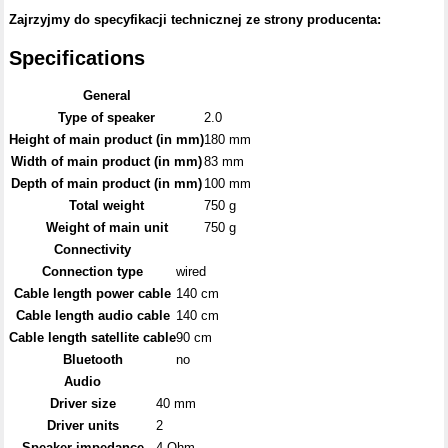
Zajrzyjmy do specyfikacji technicznej ze strony producenta:
Specifications
General
Type of speaker
2.0
Height of main product (in mm)
180 mm
Width of main product (in mm)
83 mm
Depth of main product (in mm)
100 mm
Total weight
750 g
Weight of main unit
750 g
Connectivity
Connection type
wired
Cable length power cable
140 cm
Cable length audio cable
140 cm
Cable length satellite cable
90 cm
Bluetooth
no
Audio
Driver size
40 mm
Driver units
2
Speaker impedance
4 Ohm