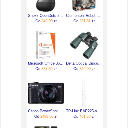
Shokz OpenDots 2 Czarny (E320STBK)
Clementoni Robot Star Wars R2-D2
Od
849,00
zł
Od
231,81
zł
Microsoft Office 365 Business Standard na 12 miesięcy (KLQ00211)
Delta Optical Discovery 10x50
Od
587,60
zł
Od
349,00
zł
Canon PowerShot SX740 HS Lite Edition Czarny
TP-Link EAP225-outdoor
Od
2499,00
zł
Od
401,58
zł