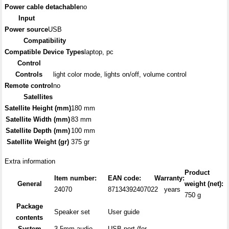
Power cable detachable
no
Input
Power source
USB
Compatibility
Compatible Device Types
laptop, pc
Control
Controls
light color mode, lights on/off, volume control
Remote control
no
Satellites
Satellite Height (mm)
180 mm
Satellite Width (mm)
83 mm
Satellite Depth (mm)
100 mm
Satellite Weight (gr)
375 gr
Extra information
Product
Item number:
EAN code:
Warranty:
General
weight (net):
24070
8713439240702
2 years
750 g
Package
Speaker set
User guide
contents
System
3.5mm audio
USB port (for