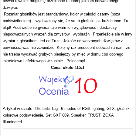
pewno również mogli się przekonać o dobrej jakości odtwarzanego
dźwięku.
Rozmiar głośników jest standardowy, kolor w całości czarny (poza
podświetleniem) – wydawałoby się, że są to głośniki jak każde inne. Tu
błąd! Podświetlenie gwarantuje wam ich wyjątkowość i dostarczy
niepodważalnych wrażeń dla zmysłów i wyobraźni. Przenieście się w inny
wymiar z głośnikami led od Trust. Jakość odtwarzanych dźwięków z
pewnością was nie zawiedzie. Kolejny raz producent udowadnia nam, że
nie trzeba wydawać grubych pieniędzy by mieć w domu coś dobrego
jakościowo i efektowego wizualnie. Polecamy!
Cena: około 115zł
Artykuł w dziale:
Głośniki
Tagi:
6 modes of RGB lighting
,
GTX
,
głośniki
,
kolorowe podświetlenie
,
Set GXT 609
,
Speaker
,
TRUST
,
ZOXA
Illuminated