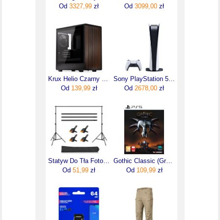
Od
3327,99
zł
Od
3099,00
zł
Krux Helio Czarny czarny (KRXD011)
Sony PlayStation 5 Digital Edition
Od
139,99
zł
Od
2678,00
zł
Statyw Do Tła Fotograficznego Teł Zestaw 200X200Cm
Gothic Classic (Gra PS5)
Od
51,99
zł
Od
109,99
zł