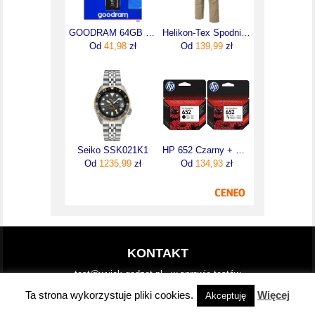
GOODRAM 64GB MICRO CARD cl 10 UHS I + adapter (M1AA-0640R12)
Helikon-Tex Spodnie Utl Khaki Utp Ripstop M X-Lon SPUTLPR13MXL
Od
41,98
zł
Od
139,99
zł
Seiko SSK021K1
HP 652 Czarny + Kolor (F6V24AE + F6V25AE)
Od
1235,99
zł
Od
134,93
zł
KONTAKT
test@wujek-gadzet.pl - w sprawie testów
i.prasowe@wujek-gadzet.pl - adres do przesyłania informacji
Ta strona wykorzystuje pliki cookies.
Więcej
Akceptuję
prasowych