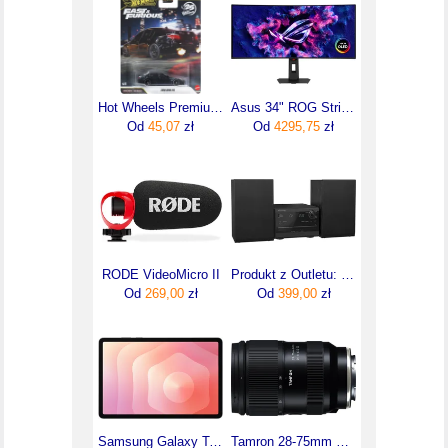
Hot Wheels Premium Fast & Furious 2010 Bmw M5 JHW62
Asus 34" ROG Strix XG34WCDMS (4711636454414)
Od
45,07
zł
Od
4295,75
zł
RODE VideoMicro II
Produkt z Outletu: Panasonic Sc-Pm272Eg Mikrowieża Z Cd Radiem Fm I Bluetooth Cz
Od
269,00
zł
Od
399,00
zł
Samsung Galaxy Tab S11 11" 12/128GB WiFi szary (SM-X730NZAREUE)
Tamron 28-75mm F/2.8 Di III VXD G2 Sony E