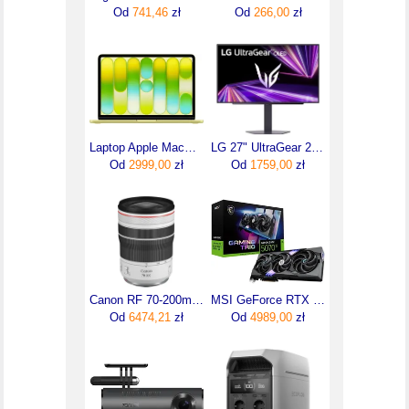
Od
741,46
zł
Od
266,00
zł
Laptop Apple MacBook Neo 13"/A18 Pro/8GB/256GB/macOS (MHFD4ZEA)
LG 27" UltraGear 27GX704A-B (27GX704ABAEU)
Od
2999,00
zł
Od
1759,00
zł
Canon RF 70-200mm F4L IS USM (4318C005)
MSI GeForce RTX 5070 Ti Gaming Trio OC 16GB (V531240R)
Od
6474,21
zł
Od
4989,00
zł