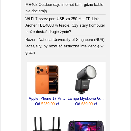
MR402-Outdoor daje internet tam, gdzie kable
nie docierają
Wi-Fi 7 przez port USB za 250 zł – TP-Link
Archer TBE400U w teście. Czy stary komputer
może dostać drugie życie?
Razer i National University of Singapore (NUS)
łączą siły, by rozwijać sztuczną inteligencję w
grach
Apple iPhone 17 Pro 256GB Kosmiczny pomarańcz
Lampa błyskowa Godox V1 mid Canon
Od
5239,00
zł
Od
689,00
zł