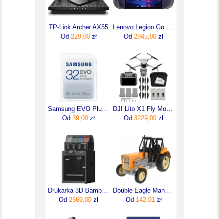
TP-Link Archer AX55
Lenovo Legion Go S (83N60012PB)
Od
229,00
zł
Od
2945,00
zł
Samsung EVO Plus 2021 SDHC 32GB (MB-SC32K/EU)
DJI Lito X1 Fly More Combo Plus (DJI RC 2)
Od
39,00
zł
Od
3229,00
zł
Drukarka 3D Bambu Lab P1S Combo (P1SCOMBO)
Double Eagle Manualny Żółty Traktor Ursus C-360
Od
2569,00
zł
Od
142,01
zł