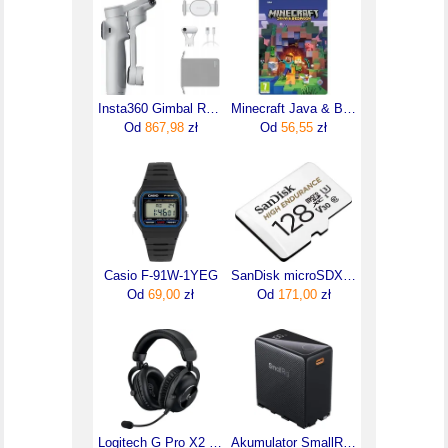
Insta360 Gimbal Ręczny Stabilizator Flow 2 Pro Ai Tracker Zestaw Szary
Minecraft Java & Bedrock Edition (Digital)
Od
867,98
zł
Od
56,55
zł
Casio F-91W-1YEG
SanDisk microSDXC 128GB High Endurance Class10 (SDSQQNR128GGN6IA)
Od
69,00
zł
Od
171,00
zł
Logitech G Pro X2 Lightspeed Czarne (981-001263)
Akumulator SmallRig 4469 NP-F970 10500mAh USB-C