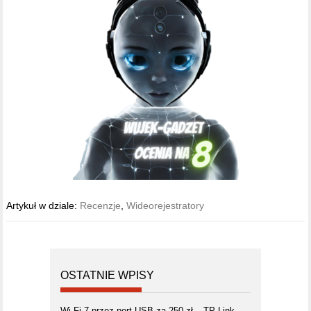
Artykuł w dziale:
Recenzje
,
Wideorejestratory
OSTATNIE WPISY
Wi-Fi 7 przez port USB za 250 zł – TP-Link