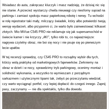
Wsiadasz do auta, zakręcasz kluczyk i masz nadzieję, że dzisiaj nic się
nie stanie. A przecież wystarczy chwila nieuwagi czy niesforny sąsiad na
parkingu i zamiast spokoju masz papierkową robotę i nerwy. Tu wchodzi
w rolę rejestrator taki mały, milczący świadek, który albo potwierdzi twoją
wersję wydarzeń, albo przypomni ci, że warto było zainwestować kilkaset
złotych. Mio MiVue C545 PRO nie reklamuje się jak supersamochód w
świecie kamer i nie krzyczy „4K!”, tylko robi to, co najważniejsze:
nagrywa czytelny obraz, nie boi się nocy i nie psuje się po pierwszym
lecie upałów.
W tej recenzji sprawdzę, czy C545 PRO to rozsądny wybór dla tych,
którzy wolą praktykę od marketingowych fajerwerków. Zerkniemy na
obraz w dzień i w nocy, sprawdzimy tryb parkingowy, ocenimy montaż i
solidność wykonania, a wszystko to wymieszam z porządnym
sarkazmem i użytecznymi tipami tak, żebyś po przeczytaniu wiedział,
czy warto wyciągnąć portfel, czy lepiej dopłacić do czegoś innego. Zapnij
pasy, zaczynamy — nie dla spektaklu, tylko dla dowodu.