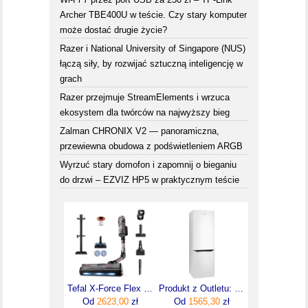
Archer TBE400U w teście. Czy stary komputer
może dostać drugie życie?
Razer i National University of Singapore (NUS)
łączą siły, by rozwijać sztuczną inteligencję w
grach
Razer przejmuje StreamElements i wrzuca
ekosystem dla twórców na najwyższy bieg
Zalman CHRONIX V2 — panoramiczna,
przewiewna obudowa z podświetleniem ARGB
Wyrzuć stary domofon i zapomnij o bieganiu
do drzwi – EZVIZ HP5 w praktycznym teście
Tefal X-Force Flex 16.60 TY9CD9E0
Produkt z Outletu: Lodówka Amica FK4015T.2FZTWD 171x54cm Biała
Od
2623,00
zł
Od
1565,30
zł