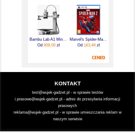
Bambu Lab A1 Mini (BML24564)
Marvel's Spider-Man 2 (Gra PS5)
Od
909,00
zł
Od
163,49
zł
KONTAKT
test@wujek-gadzet.pl - w sprawie testów
i.prasowe@wujek-gadzet.pl - adres do przesyłania informacji
prasowych
reklama@wujek-gadzet.pl - w sprawie umieszczania reklam w
naszym serwisie