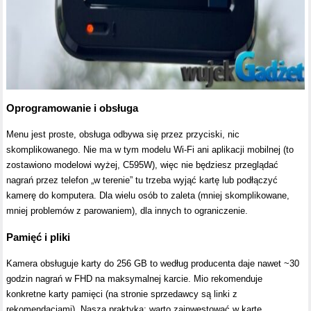
Oprogramowanie i obsługa
Menu jest proste, obsługa odbywa się przez przyciski, nic
skomplikowanego. Nie ma w tym modelu Wi-Fi ani aplikacji mobilnej (to
zostawiono modelowi wyżej, C595W), więc nie będziesz przeglądać
nagrań przez telefon „w terenie” tu trzeba wyjąć kartę lub podłączyć
kamerę do komputera. Dla wielu osób to zaleta (mniej skomplikowane,
mniej problemów z parowaniem), dla innych to ograniczenie.
Pamięć i pliki
Kamera obsługuje karty do 256 GB to według producenta daje nawet ~30
godzin nagrań w FHD na maksymalnej karcie. Mio rekomenduje
konkretne karty pamięci (na stronie sprzedawcy są linki z
rekomendacjami). Nasza praktyka: warto zainwestować w kartę