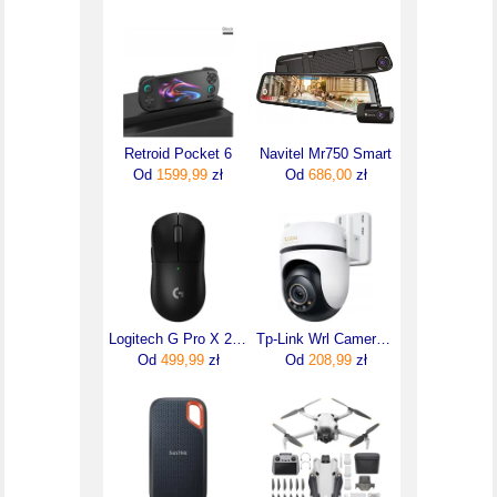
Retroid Pocket 6
Navitel Mr750 Smart
Od
1599,99
zł
Od
686,00
zł
Logitech G Pro X 2 Superlight Czarny (910006630)
Tp-Link Wrl Camera Pan/Tilt/Tapo C530Ws (TAPOC530WS)
Od
499,99
zł
Od
208,99
zł