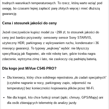
trudnych warunkach temperaturowych. To rzecz, którą warto wziąć pod
uwagę, bo czasami lepiej zapłacić parę złotych więcej i mieć dłuższą
gwarancję.
Cena i stosunek jakości do ceny
Jeżeli rzeczywiście kupisz model za ~299 zł, to stosunek jakości do
ceny jest bardzo przyzwoity: sensowny sensor Sony STARVIS,
użyteczny HDR, parkingowy z wykrywaniem ruchu, kondensator i 36
miesięcy gwarancji. To typowy „wujkowy” wybór: nie błyszczy
specyfikacją jak flagowiec, ale robi robotę tam, gdzie trzeba nagra
zdarzenie, wytrzyma zimę i lato, nie zaskoczy cię padniętą baterią.
Dla kogo jest MiVue C545 PRO?
Dla kierowcy, który chce solidnego rejestratora „do zadań specjalnych”
(czytelne nagranie w nocy, parkingowy zapis, odporność na
temperatury) bez konieczności kopiowania plików przez Wi-Fi.
Nie dla kogoś, kto chce funkcji smart (apki, chmury, GPS/Mapy) ani
dla osób zbierających telemetrię do analizy jazdy.