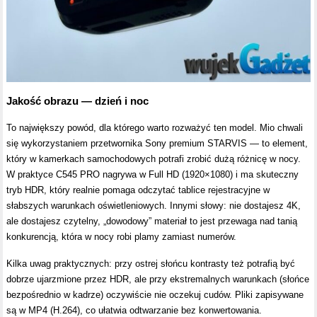
Jakość obrazu — dzień i noc
To największy powód, dla którego warto rozważyć ten model. Mio chwali
się wykorzystaniem przetwornika Sony premium STARVIS — to element,
który w kamerkach samochodowych potrafi zrobić dużą różnicę w nocy.
W praktyce C545 PRO nagrywa w Full HD (1920×1080) i ma skuteczny
tryb HDR, który realnie pomaga odczytać tablice rejestracyjne w
słabszych warunkach oświetleniowych. Innymi słowy: nie dostajesz 4K,
ale dostajesz czytelny, „dowodowy” materiał to jest przewaga nad tanią
konkurencją, która w nocy robi plamy zamiast numerów.
Kilka uwag praktycznych: przy ostrej słońcu kontrasty też potrafią być
dobrze ujarzmione przez HDR, ale przy ekstremalnych warunkach (słońce
bezpośrednio w kadrze) oczywiście nie oczekuj cudów. Pliki zapisywane
są w MP4 (H.264), co ułatwia odtwarzanie bez konwertowania.