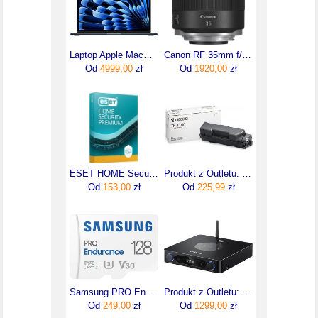
Laptop Apple MacBook Air 13,6"/M4/16GB/256GB/macOS (MW123ZEA)
Canon RF 35mm f/1.8 Macro IS STM (2973C005)
Od
4999,00
zł
Od
1920,00
zł
ESET HOME Security Premium (1 urządzenie / 1 rok)
Produkt z Outletu: Kyocera Toner Tk-1160 7,2Tys. K Oryginał No Box (1T02RY0NL0)
Od
153,00
zł
Od
225,99
zł
Samsung PRO Endurance microSDXC 128GB (MB-MJ128KA/EU)
Produkt z Outletu: Fiio K13 R2R Black Zbalansowany Dac Ze Wzmacniaczem Słuchawkowym Po Zwrocie
Od
249,00
zł
Od
1299,00
zł