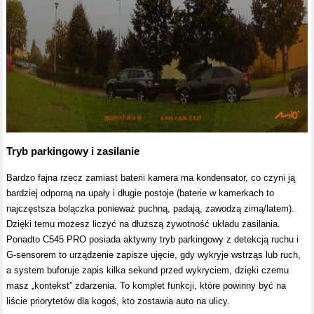
Tryb parkingowy i zasilanie
Bardzo fajna rzecz zamiast baterii kamera ma kondensator, co czyni ją
bardziej odporną na upały i długie postoje (baterie w kamerkach to
najczęstsza bolączka ponieważ puchną, padają, zawodzą zimą/latem).
Dzięki temu możesz liczyć na dłuższą żywotność układu zasilania.
Ponadto C545 PRO posiada aktywny tryb parkingowy z detekcją ruchu i
G-sensorem to urządzenie zapisze ujęcie, gdy wykryje wstrząs lub ruch,
a system buforuje zapis kilka sekund przed wykryciem, dzięki czemu
masz „kontekst” zdarzenia. To komplet funkcji, które powinny być na
liście priorytetów dla kogoś, kto zostawia auto na ulicy.