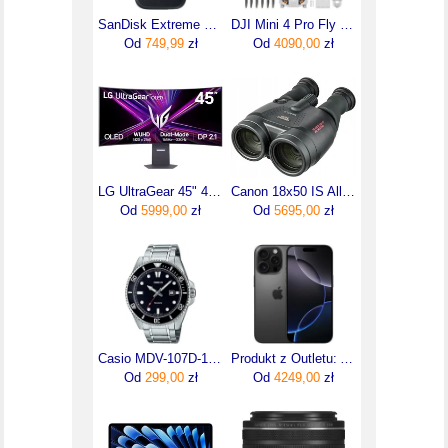
SanDisk Extreme Portable SSD 1TB (SDSSDE61-1T00-G25)
DJI Mini 4 Pro Fly More Combo (DJI RC 2)
Od
749,99
zł
Od
4090,00
zł
LG UltraGear 45" 45GX950A-B
Canon 18x50 IS All Weather (4624A002AA)
Od
5999,00
zł
Od
5695,00
zł
Casio MDV-107D-1A1
Produkt z Outletu: Apple Iphone 16 Pro 512Gb Tytan Czarny Black Titanium
Od
299,00
zł
Od
4249,00
zł