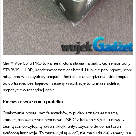
Mio MiVue C545 PRO to kamera, która stawia na praktykę: sensor Sony
STARVIS + HDR, kondensator zamiast baterii i funkcje parkingowe, które
ratują nas w realnych sytuacjach. Jeśli chcesz urządzenia, które nagra
to, co trzeba, bez bajerów i zabawy w aplikacje to tu masz solidną
propozycję w rozsądnej cenie.
Pierwsze wrażenie i pudełko
Opakowanie proste, bez fajerwerków, w pudełku znajdziesz samą
kamerę, ładowarkę samochodową USB-C z kablem ~3,5 m, uchwyt z
taśmą samoprzylepną, dwie naklejki antystatyczne do demontażu i
skróconą instrukcję. To zestaw „plug & go”, nie ma tu drugiej kamery, nie